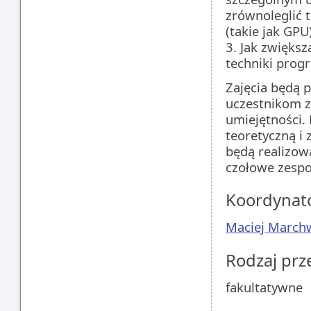
zrównoleglić 
(takie jak GPU)
3. Jak zwięks
techniki prog
Zajęcia będą 
uczestnikom z
umiejętności.
teoretyczną i
będą realizo
czołowe zespo
Koordynat
Maciej March
Rodzaj pr
fakultatywne