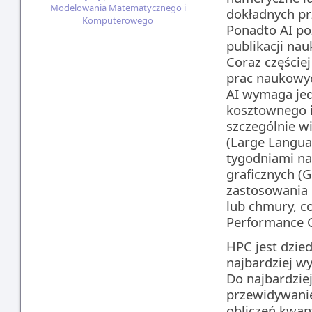
Modelowania Matematycznego i
dokładnych p
Komputerowego
Ponadto AI po
publikacji na
Coraz częście
prac naukowyc
AI wymaga jed
kosztownego i
szczególnie w
(Large Langua
tygodniami na
graficznych (
zastosowania 
lub chmury, c
Performance 
HPC jest dzie
najbardziej w
Do najbardziej
przewidywani
obliczeń kwan