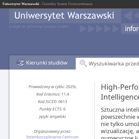
Uniwersytet Warszawski
- Centralny System Uwierzytelniania
przejdź do głównego portalu uczelni
Kierunki studiów
Wyszukiwarka prze
High-Perfo
Prowadzony w cyklu:
2025L
Kod Erasmus:
11.4
Intelligenc
Kod ISCED:
0613
Sztuczna inteli
Punkty ECTS:
6
powszechnie 
Język:
angielski
nie tylko umo
wizualizację,
Organizowany przez:
Interdyscyplinarne Centrum
numeryczne lu