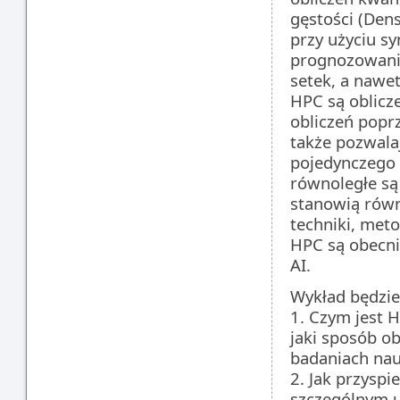
gęstości (Dens
przy użyciu sy
prognozowanie
setek, a nawe
HPC są oblicz
obliczeń popr
także pozwala
pojedynczego 
równoległe są
stanowią równ
techniki, met
HPC są obecni
AI.
Wykład będzie
1. Czym jest 
jaki sposób o
badaniach na
2. Jak przysp
szczególnym u