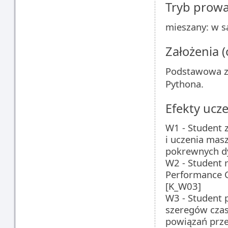
Tryb prow
mieszany: w sa
Założenia 
Podstawowa zn
Pythona.
Efekty ucze
W1 - Student 
i uczenia mas
pokrewnych d
W2 - Student 
Performance C
[K_W03]
W3 - Student 
szeregów czas
powiązań prze