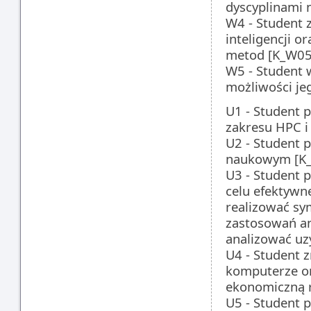
dyscyplinami
W4 - Student 
inteligencji o
metod [K_W05
W5 - Student 
możliwości je
U1 - Student 
zakresu HPC i
U2 - Student p
naukowym [K
U3 - Student 
celu efektywn
realizować sy
zastosowań an
analizować uz
U4 - Student z
komputerze or
ekonomiczną r
U5 - Student p