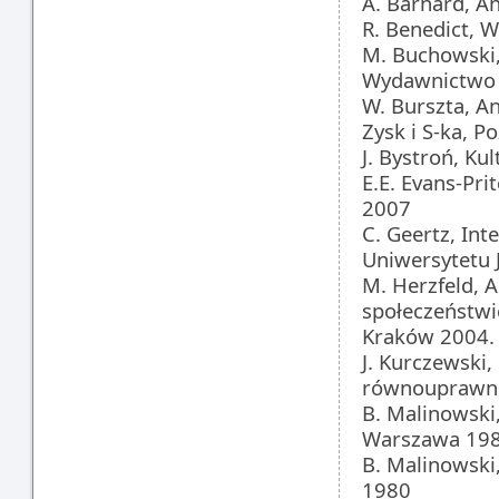
A. Barnard, A
R. Benedict, 
M. Buchowski,
Wydawnictwo U
W. Burszta, An
Zysk i S-ka, 
J. Bystroń, Ku
E.E. Evans-Pri
2007
C. Geertz, In
Uniwersytetu 
M. Herzfeld, A
społeczeństwi
Kraków 2004.
J. Kurczewski
równouprawnie
B. Malinowski
Warszawa 19
B. Malinowski,
1980