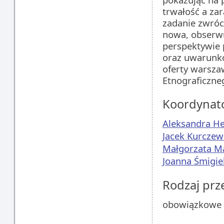
trwałość a za
zadanie zwróci
nowa, obserwu
perspektywie 
oraz uwarunko
oferty warsz
Etnograficzne
Koordynat
Aleksandra H
Jacek Kurczew
Małgorzata M
Joanna Śmigie
Rodzaj pr
obowiązkowe