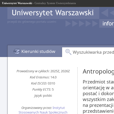
Uniwersytet Warszawski
- Centralny System Uwierzytelniania
przejdź do głównego portalu uczelni
Kierunki studiów
Wyszukiwarka prze
Antropolo
Prowadzony w cyklach:
2025Z, 2026Z
Kod Erasmus:
14.0
Przedmiot sta
Kod ISCED:
0310
orientację w 
Punkty ECTS:
5
postać i doko
Język:
polski
wszystkim zał
na prezentacj
Organizowany przez:
Instytut
przedstawieni
Stosowanych Nauk Społecznych