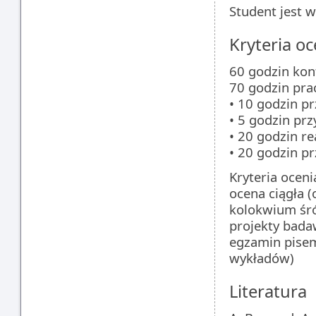
Student jest 
Kryteria oc
60 godzin ko
70 godzin pra
• 10 godzin p
• 5 godzin pr
• 20 godzin re
• 20 godzin p
Kryteria oceni
ocena ciągła (
kolokwium śró
projekty bada
egzamin pisem
wykładów)
Literatura