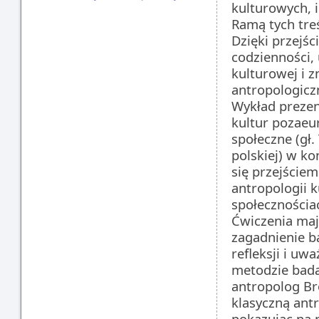
kulturowych, 
Ramą tych tre
Dzięki przejś
codzienności,
kulturowej i 
antropologicz
Wykład prezen
kultur pozaeu
społeczne (gł.
polskiej) w ko
się przejściem
antropologii k
społecznościa
Ćwiczenia ma
zagadnienie 
refleksji i uw
metodzie bada
antropolog Br
klasyczną ant
pokazując na p