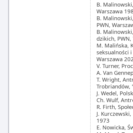
B. Malinowski,
Warszawa 19
B. Malinowski,
PWN, Warsza
B. Malinowski,
dzikich, PWN
M. Malińska, K
seksualności 
Warszawa 20
V. Turner, Pr
A. Van Gennep
T. Wright, Ant
Trobriandów, 
J. Wedel, Pol
Ch. Wulf, Ant
R. Firth, Spo
J. Kurczewski
1973
E. Nowicka, Ś