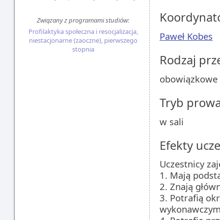
Koordynat
Związany z programami studiów:
Profilaktyka społeczna i resocjalizacja,
Paweł Kobes
niestacjonarne (zaoczne), pierwszego
stopnia
Rodzaj pr
obowiązkowe
Tryb prow
w sali
Efekty ucze
Uczestnicy zaj
1. Mają pods
2. Znają głów
3. Potrafią o
wykonawczym i