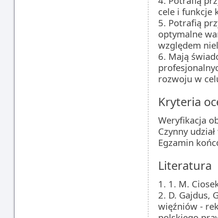
4. Potrafią pr
cele i funkcje
5. Potrafią p
optymalne wa
względem niel
6. Mają świad
profesjonalny
rozwoju w cel
Kryteria oc
Weryfikacja o
Czynny udział 
Egzamin końc
Literatura
1. 1. M. Ciose
2. D. Gajdus,
więźniów - re
polskiego praw