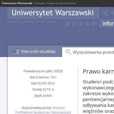
Uniwersytet Warszawski
- Centralny System Uwierzytelniania
przejdź do głównego portalu uczelni
Kierunki studiów
Wyszukiwarka prze
Prawo kar
Prowadzony w cyklu:
2025Z
Kod Erasmus:
14.1
Studenci podc
Kod ISCED:
0312
wykonawczego
Punkty ECTS:
4
zakresie wyko
Język:
polski
penitencjarne
odbywania kar
Organizowany przez:
Instytut
więźniów oraz
Profilaktyki Społecznej i Resocjalizacji