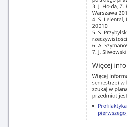
3. J. Hołda, 
Warszawa 20
4. S. Lelenta
20010
5. S. Przybyl
rzeczywistośc
6. A. Szymano
7. J. Śliwowsk
Więcej info
Więcej inform
semestrze) w 
szukaj w plan
przedmiot jes
Profilaktyka
pierwszego 