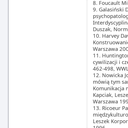
8. Foucault M
9. Galasiński 
psychopatologi
Interdyscyplin
Duszak, Norma
10. Harvey Dav
Konstruowanie 
Warszawa 200
11. Huntington
cywilizacji i c
462-498, WWL
12. Nowicka J
mówią tym samy
Komunikacja m
Kapciak, Lesze
Warszawa 199
13. Ricoeur P
międzykulturow
Leszek Korpor
1996.