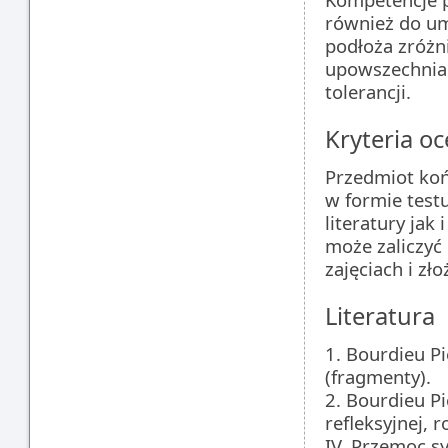
również do um
podłoża zróżn
upowszechnian
tolerancji.
Kryteria oc
Przedmiot koń
w formie test
literatury ja
może zaliczyć
zajęciach i zł
Literatura
1. Bourdieu Pi
(fragmenty).
2. Bourdieu Pi
refleksyjnej, r
IV, Przemoc s