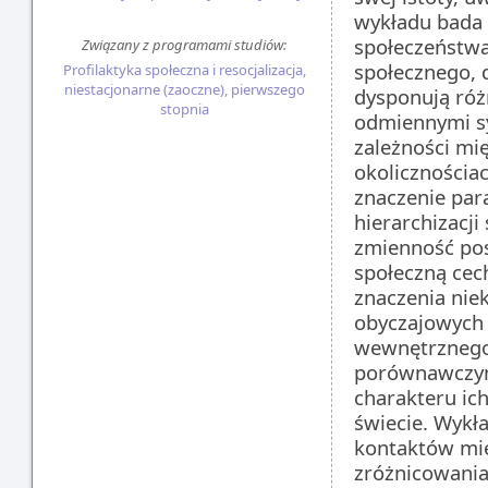
wykładu bada 
społeczeństwa
Związany z programami studiów:
społecznego, 
Profilaktyka społeczna i resocjalizacja,
niestacjonarne (zaoczne), pierwszego
dysponują róż
stopnia
odmiennymi sy
zależności mi
okolicznościac
znaczenie pa
hierarchizacji
zmienność po
społeczną cec
znaczenia nie
obyczajowych 
wewnętrznego
porównawczym
charakteru ic
świecie. Wykł
kontaktów mię
zróżnicowania,