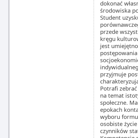
dokonać własn
środowiska po
Student uzysk
porównawczeg
przede wszys
kręgu kultur
jest umiejętn
postępowania 
socjoekonomic
indywidualneg
przyjmuje pos
charakteryzuj
Potrafi zebrać
na temat isto
społeczne. Ma
epokach konta
wyboru formuł
osobiste życi
czynników sta
Kompetencje p