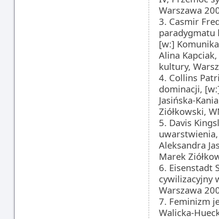
Warszawa 200
3. Casmir Fred
paradygmatu k
[w:] Komunika
Alina Kapciak,
kultury, Wars
4. Collins Pat
dominacji, [w:
Jasińska-Kania
Ziółkowski, W
5. Davis Kings
uwarstwienia, 
Aleksandra Jas
Marek Ziółkow
6. Eisenstadt
cywilizacyjny 
Warszawa 200
7. Feminizm je
Walicka-Huecke