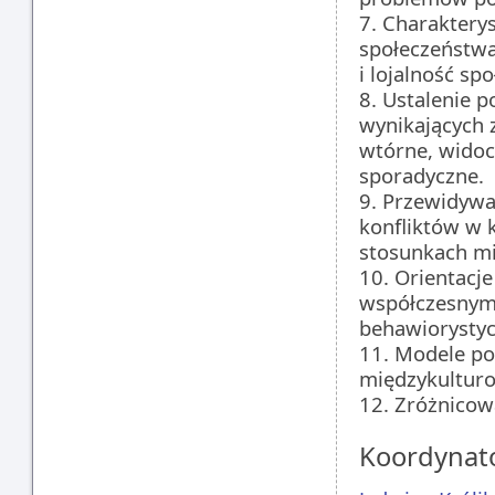
7. Charaktery
społeczeństwa
i lojalność sp
8. Ustalenie p
wynikających 
wtórne, widocz
sporadyczne.
9. Przewidywa
konfliktów w 
stosunkach mi
10. Orientacj
współczesnym 
behawiorystycz
11. Modele po
międzykultur
12. Zróżnicowa
Koordynat