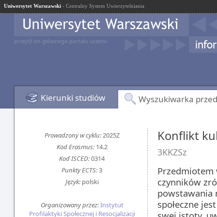
Uniwersytet Warszawski
- Centralny System Uwierzytelniania
przejdź do głównego portalu uczelni
Kierunki studiów
Wyszukiwarka prze
Konflikt ku
Prowadzony w cyklu:
2025Z
Kod Erasmus:
14.2
3KKZSz
Kod ISCED:
0314
Przedmiotem w
Punkty ECTS:
3
czynników zró
Język:
polski
powstawania n
społeczne jes
Organizowany przez:
Instytut
Profilaktyki Społecznej i Resocjalizacji
swej istoty, 