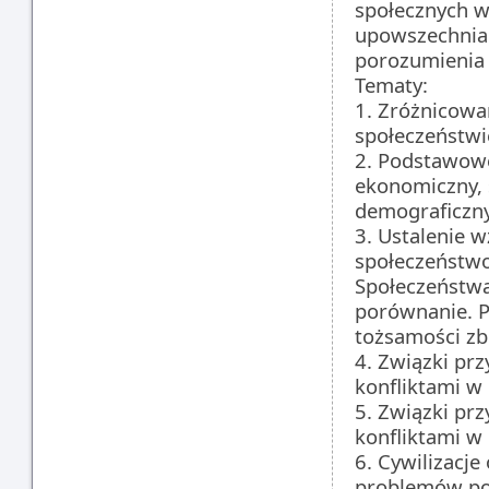
społecznych w
upowszechnia
porozumienia i
Tematy:
1. Zróżnicowa
społeczeństwi
2. Podstawowe
ekonomiczny, s
demograficzny
3. Ustalenie 
społeczeństwo
Społeczeństwa
porównanie. P
tożsamości zb
4. Związki prz
konfliktami w 
5. Związki prz
konfliktami w 
6. Cywilizacje
problemów p