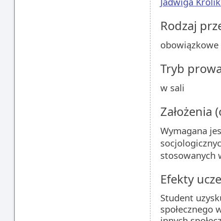
Jadwiga Króli
Rodzaj pr
obowiązkowe
Tryb prow
w sali
Założenia 
Wymagana jest 
socjologiczny
stosowanych 
Efekty ucze
Student uzysk
społecznego 
innych społec