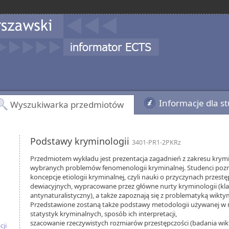
Informacje dla s
Wyszukiwarka przedmiotów
Podstawy kryminologii
3401-PR1-2PKRz
Przedmiotem wykładu jest prezentacja zagadnień z zakresu krymi
wybranych problemów fenomenologii kryminalnej. Studenci pozn
koncepcje etiologii kryminalnej, czyli nauki o przyczynach przest
dewiacyjnych, wypracowane przez główne nurty kryminologii (kla
antynaturalistyczny), a także zapoznają się z problematyką wikty
Przedstawione zostaną także podstawy metodologii używanej w n
statystyk kryminalnych, sposób ich interpretacji,
szacowanie rzeczywistych rozmiarów przestępczości (badania wikty
cji