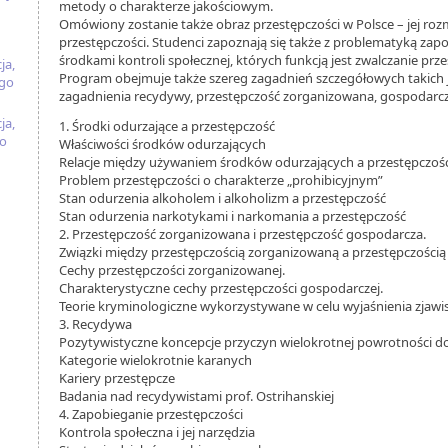
metody o charakterze jakościowym.
Omówiony zostanie także obraz przestępczości w Polsce – jej rozm
przestępczości. Studenci zapoznają się także z problematyką zap
środkami kontroli społecznej, których funkcją jest zwalczanie prze
ja,
Program obejmuje także szereg zagadnień szczegółowych takich ja
ego
zagadnienia recydywy, przestępczość zorganizowana, gospodarcza
ja,
1. Środki odurzające a przestępczość
go
Właściwości środków odurzających
Relacje między używaniem środków odurzających a przestępczoś
Problem przestępczości o charakterze „prohibicyjnym”
Stan odurzenia alkoholem i alkoholizm a przestępczość
Stan odurzenia narkotykami i narkomania a przestępczość
2. Przestępczość zorganizowana i przestępczość gospodarcza.
Związki między przestępczością zorganizowaną a przestępczością
Cechy przestępczości zorganizowanej.
Charakterystyczne cechy przestępczości gospodarczej.
Teorie kryminologiczne wykorzystywane w celu wyjaśnienia zjawi
3. Recydywa
Pozytywistyczne koncepcje przyczyn wielokrotnej powrotności d
Kategorie wielokrotnie karanych
Kariery przestępcze
Badania nad recydywistami prof. Ostrihanskiej
4. Zapobieganie przestępczości
Kontrola społeczna i jej narzędzia