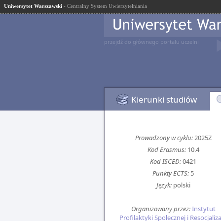
Uniwersytet Warszawski
- Centralny System Uwierzytelniania
przejdź do głównego portalu uczelni
Kierunki studiów
Prowadzony w cyklu:
2025Z
Kod Erasmus:
10.4
Kod ISCED:
0421
Punkty ECTS:
5
Język:
polski
Organizowany przez:
Instytut
Profilaktyki Społecznej i Resocjaliza