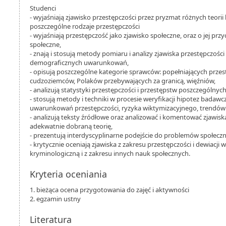
Studenci
- wyjaśniają zjawisko przestępczości przez pryzmat różnych teorii
poszczególne rodzaje przestępczości
- wyjaśniają przestępczość jako zjawisko społeczne, oraz o jej prz
społeczne,
- znają i stosują metody pomiaru i analizy zjawiska przestępczości
demograficznych uwarunkowań,
- opisują poszczególne kategorie sprawców: popełniających prze
cudzoziemców, Polaków przebywających za granicą, więźniów,
- analizują statystyki przestępczości i przestępstw poszczególnyc
- stosują metody i techniki w procesie weryfikacji hipotez badaw
uwarunkowań przestępczości, ryzyka wiktymizacyjnego, trendów 
- analizują teksty źródłowe oraz analizować i komentować zjawisk
adekwatnie dobraną teorię,
- prezentują interdyscyplinarne podejście do problemów społeczn
- krytycznie oceniają zjawiska z zakresu przestępczości i dewiacji 
kryminologiczną i z zakresu innych nauk społecznych.
Kryteria oceniania
1. bieżąca ocena przygotowania do zajęć i aktywności
2. egzamin ustny
Literatura