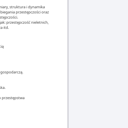
iary, struktura i dynamika
obiegania przestępczości oraz
stępczości.
k: przestępczość nieletnich,
 itd.
cią
 gospodarczą.
ska.
o przestępstwa