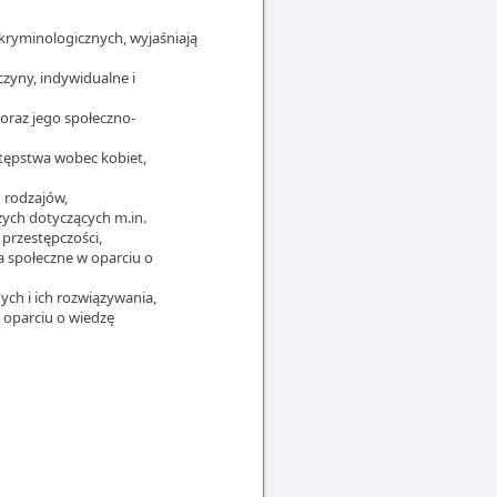
 kryminologicznych, wyjaśniają
yczyny, indywidualne i
 oraz jego społeczno-
stępstwa wobec kobiet,
h rodzajów,
czych dotyczących m.in.
przestępczości,
a społeczne w oparciu o
ych i ich rozwiązywania,
w oparciu o wiedzę