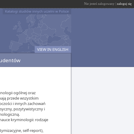
Nie jesteś zalogowany |
zaloguj się
Katalogi studiów innych uczelni w Polsce
VIEW IN ENGLISH
tudentów
nologii ogólnej oraz
ają przede wszystkim
ępczości i innych zachowań
syczny, pozytywistyczny i
mologiczną.
auce kryminologii: rodzaje
mizacyjne, self-report),