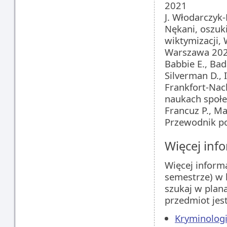
2021
J. Włodarczyk-
Nękani, oszuk
wiktymizacji,
Warszawa 20
Babbie E., Ba
Silverman D.,
Frankfort-Nac
naukach społe
Francuz P., M
Przewodnik po 
Więcej info
Więcej inform
semestrze) w 
szukaj w plan
przedmiot jes
Kryminologi