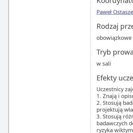
Koordynat
Paweł Ostasz
Rodzaj pr
obowiązkowe
Tryb prow
w sali
Efekty ucze
Uczestnicy zaj
1. Znają i opi
2. Stosują ba
projektują wł
3. Stosują róż
badawczych do
ryzyka wiktym