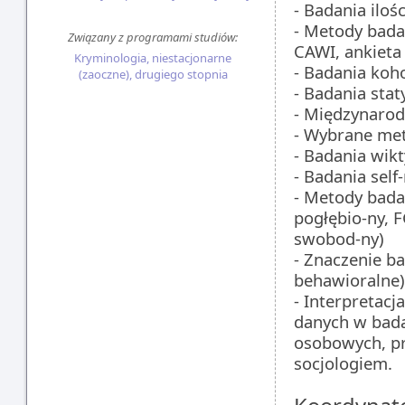
- Badania iloś
- Metody bada
Związany z programami studiów:
CAWI, ankieta
Kryminologia, niestacjonarne
- Badania koh
(zaoczne), drugiego stopnia
- Badania stat
- Międzynaro
- Wybrane met
- Badania wik
- Badania self
- Metody bada
pogłębio-ny, 
swobod-ny)
- Znaczenie b
behawioralne)
- Interpretacj
danych w bada
osobowych, pr
socjologiem.