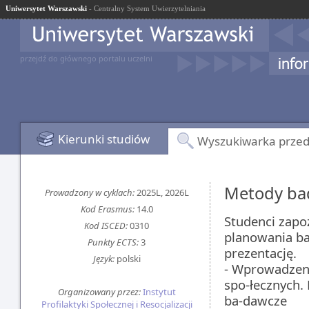
Uniwersytet Warszawski
- Centralny System Uwierzytelniania
przejdź do głównego portalu uczelni
Kierunki studiów
Wyszukiwarka prze
Metody ba
Prowadzony w cyklach:
2025L, 2026L
Kod Erasmus:
14.0
Studenci zapo
Kod ISCED:
0310
planowania bad
Punkty ECTS:
3
prezentację.
Język:
polski
- Wprowadzen
spo-łecznych.
Organizowany przez:
Instytut
ba-dawcze
Profilaktyki Społecznej i Resocjalizacji