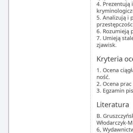
4. Prezentują 
kryminologicz
5. Analizują i
przestępczośc
6. Rozumieją p
7. Umieją stal
zjawisk.
Kryteria oc
1. Ocena ciągł
ność.
2. Ocena pra
3. Egzamin pi
Literatura
B. Gruszczyńsk
Włodarczyk-Mad
6, Wydawnictw