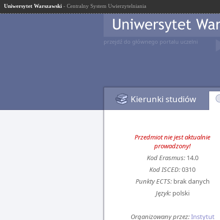
Uniwersytet Warszawski
- Centralny System Uwierzytelniania
przejdź do głównego portalu uczelni
Kierunki studiów
Przedmiot nie jest aktualnie
prowadzony!
Kod Erasmus:
14.0
Kod ISCED:
0310
Punkty ECTS:
brak danych
Język:
polski
Organizowany przez:
Instytut