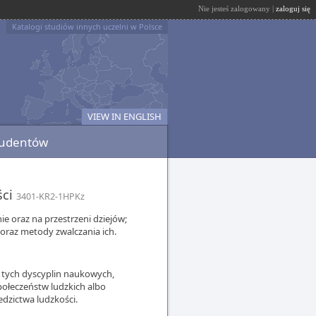
Nie jesteś zalogowany |
zaloguj się
Katalogi studiów innych uczelni w Polsce
VIEW IN ENGLISH
tudentów
ści
3401-KR2-1HPKz
ie oraz na przestrzeni dziejów;
oraz metody zwalczania ich.
 tych dyscyplin naukowych,
ołeczeństw ludzkich albo
edzictwa ludzkości.