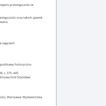
ziejami przestępczości w
estępczości oraz takich zjawisk
zowana
a zajęciach
o podstawy historyczno-
, s. 375–445.
zedmowa Emil Stanisław
esności, Warszawa: Wydawnictwa