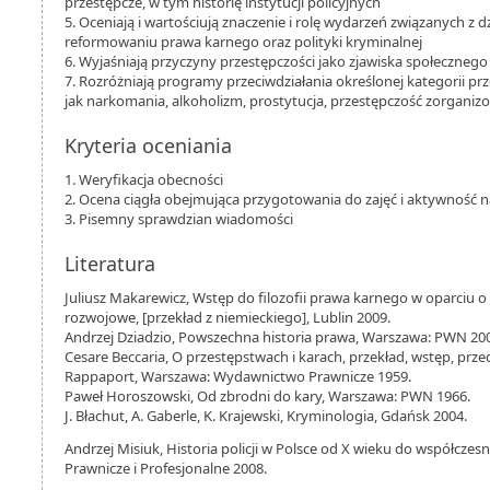
przestępcze, w tym historię instytucji policyjnych
5. Oceniają i wartościują znaczenie i rolę wydarzeń związanych z d
reformowaniu prawa karnego oraz polityki kryminalnej
6. Wyjaśniają przyczyny przestępczości jako zjawiska społecznego
7. Rozróżniają programy przeciwdziałania określonej kategorii prz
jak narkomania, alkoholizm, prostytucja, przestępczość zorgani
Kryteria oceniania
1. Weryfikacja obecności
2. Ocena ciągła obejmująca przygotowania do zajęć i aktywność n
3. Pisemny sprawdzian wiadomości
Literatura
Juliusz Makarewicz, Wstęp do filozofii prawa karnego w oparciu 
rozwojowe, [przekład z niemieckiego], Lublin 2009.
Andrzej Dziadzio, Powszechna historia prawa, Warszawa: PWN 2008
Cesare Beccaria, O przestępstwach i karach, przekład, wstęp, pr
Rappaport, Warszawa: Wydawnictwo Prawnicze 1959.
Paweł Horoszowski, Od zbrodni do kary, Warszawa: PWN 1966.
J. Błachut, A. Gaberle, K. Krajewski, Kryminologia, Gdańsk 2004.
Andrzej Misiuk, Historia policji w Polsce od X wieku do współcz
Prawnicze i Profesjonalne 2008.