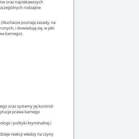
pstw oraz najciekawszych
oszczególnych rodzajów
ej (Słuchacze poznają zasady, na
cznych, i dowiadują się, w jaki
awa karnego).
nego oraz systemy jej kontroli
stytucje prawa karnego
ogii i polityki kryminalnej i
zieje reakcji władzy na czyny