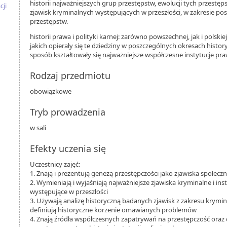
historii najważniejszych grup przestępstw, ewolucji tych przestę
cji
zjawisk kryminalnych występujących w przeszłości, w zakresie p
przestępstw.
historii prawa i polityki karnej: zarówno powszechnej, jak i polski
jakich opierały się te dziedziny w poszczególnych okresach history
sposób kształtowały się najważniejsze współczesne instytucje pr
Rodzaj przedmiotu
obowiązkowe
Tryb prowadzenia
w sali
Efekty uczenia się
Uczestnicy zajęć:
1. Znają i prezentują genezą przestępczości jako zjawiska społecz
2. Wymieniają i wyjaśniają najważniejsze zjawiska kryminalne i in
występujące w przeszłości
3. Używają analizę historyczną badanych zjawisk z zakresu kryminol
definiują historyczne korzenie omawianych problemów
4. Znają źródła współczesnych zapatrywań na przestępczość oraz d