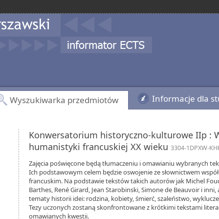
Informacje dla s
Wyszukiwarka przedmiotów
Konwersatorium historyczno-kulturowe IIp : 
humanistyki francuskiej XX wieku
3304-1DPXW-KH
Zajęcia poświęcone będą tłumaczeniu i omawianiu wybranych tek
Ich podstawowym celem będzie oswojenie ze słownictwem współc
francuskim. Na podstawie tekstów takich autorów jak Michel Fouca
Barthes, René Girard, Jean Starobinski, Simone de Beauvoir i inni
tematy historii idei: rodzina, kobiety, śmierć, szaleństwo, wyklucze
Tezy uczonych zostaną skonfrontowane z krótkimi tekstami liter
omawianych kwestii.