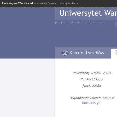
Uniwersytet Warszawski
- Centralny System Uwierzytelniania
przejdź do głównego portalu uczelni
Kierunki studiów
Prowadzony w cyklu:
2025L
Punkty ECTS:
3
Język:
polski
Organizowany przez:
Instytut
Romanistyki