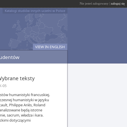
Nie jesteś zalogowany |
zaloguj się
Katalogi studiów innych uczelni w Polsce
VIEW IN ENGLISH
tudentów
Wybrane teksty
K-05
stów humanistyki francuskiej.
zesnej humanistyki w języku
ult, Philippe Ariès, Roland
, analizowane będą istotne
nie, sacrum, władza i kara.
ackimi dotyczącymi