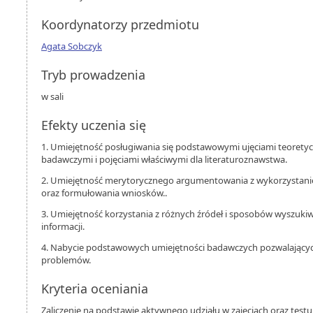
Koordynatorzy przedmiotu
Agata Sobczyk
Tryb prowadzenia
w sali
Efekty uczenia się
1. Umiejętność posługiwania się podstawowymi ujęciami teoret
badawczymi i pojęciami właściwymi dla literaturoznawstwa.
2. Umiejętność merytorycznego argumentowania z wykorzystan
oraz formułowania wniosków..
3. Umiejętność korzystania z różnych źródeł i sposobów wyszukiw
informacji.
4. Nabycie podstawowych umiejętności badawczych pozwalających
problemów.
Kryteria oceniania
Zaliczenie na podstawie aktywnego udziału w zajęciach oraz testu