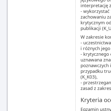
interpretację
- wykorzystać
zachowaniu za
krytycznym od
publikacji (K_
W zakresie ko
- uczestnictw
i różnych jego
- krytycznego 
uznawana zna
poznawczych i
przypadku tr
(K_K03),
- przestrzega
zasad z zakres
Kryteria oc
Egzamin ustny