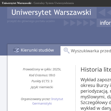
Uniwersytet Warszawski
- Centralny System Uwierzytelniania
przejdź do głównego portalu uczelni
Kierunki studiów
Wyszukiwarka prze
Historia li
Prowadzony w cyklu:
2025L
Kod Erasmus:
09.0
Wykład zapozna
Punkty ECTS:
3
okresu Burzy 
Język:
niemiecki
periodyzacją,
myślowymi, dz
Organizowany przez:
Instytut
Szczegółowy d
Germanistyki
wykład w dan