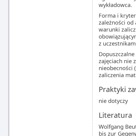
wykładowca.
Forma i kryte
zależności od
warunki zalic
obowiązujący
z uczestnikami
Dopuszczalne 
zajęciach nie
nieobecności 
zaliczenia mat
Praktyki 
nie dotyczy
Literatura
Wolfgang Beut
bis zur Gegen