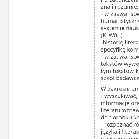
zna i rozumie:
- w zaawansow
humanistyczny
systemie nauk
(K_W01)
-historię lite
specyfikę komp
- w zaawansow
tekstów wywod
tym tekstów ku
szkół badawc
W zakresie umi
- wyszukiwać,
informacje or
literaturoznaw
do dorobku kr
- rozpoznać r
języka i liter
językowego or