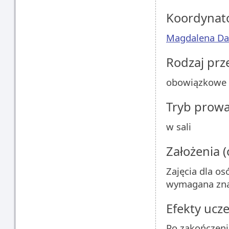
Koordynat
Magdalena Da
Rodzaj pr
obowiązkowe
Tryb prow
w sali
Założenia 
Zajęcia dla o
wymagana zna
Efekty ucze
Po zakończeni