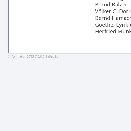
Bernd Balzer: 
Völker C. Dörr
Bernd Hamache
Goethe. Lyrik
Herfried Münk
Informator ECTS 7.3.0.0-2a9ad9c