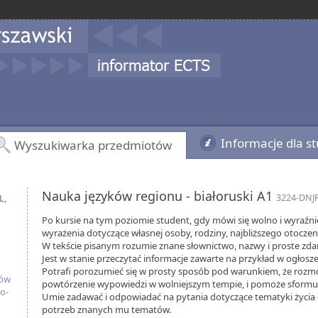
Informacje dla s
Wyszukiwarka przedmiotów
Nauka języków regionu - białoruski A1
L,
3224-DNJR
Po kursie na tym poziomie student, gdy mówi się wolno i wyraź
wyrażenia dotyczące własnej osoby, rodziny, najbliższego otoczen
W tekście pisanym rozumie znane słownictwo, nazwy i proste zda
Jest w stanie przeczytać informacje zawarte na przykład w ogłosze
Potrafi porozumieć się w prosty sposób pod warunkiem, że roz
iów
powtórzenie wypowiedzi w wolniejszym tempie, i pomoże sformuł
o-
Umie zadawać i odpowiadać na pytania dotyczące tematyki życia
potrzeb znanych mu tematów.