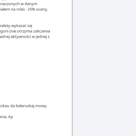
wyznaczonych w danym
iałem na role) - 25% oceny,
należy wykazać się
orii (nie otrzyma zaliczenia
 żadnej aktywności w jednej z
krokau da bełaruskaj mowy.
nia, itp