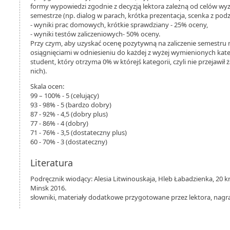
formy wypowiedzi zgodnie z decyzją lektora zależną od celów 
semestrze (np. dialog w parach, krótka prezentacja, scenka z podz
- wyniki prac domowych, krótkie sprawdziany - 25% oceny,
- wyniki testów zaliczeniowych- 50% oceny.
Przy czym, aby uzyskać ocenę pozytywną na zaliczenie semestru 
osiągnięciami w odniesieniu do każdej z wyżej wymienionych kateg
student, który otrzyma 0% w którejś kategorii, czyli nie przejawił
nich).
Skala ocen:
99 – 100% - 5 (celujący)
93 - 98% - 5 (bardzo dobry)
87 - 92% - 4,5 (dobry plus)
77 - 86% - 4 (dobry)
71 - 76% - 3,5 (dostateczny plus)
60 - 70% - 3 (dostateczny)
Literatura
Podręcznik wiodący: Alesia Litwinouskaja, Hleb Łabadzienka, 20 
Minsk 2016.
słowniki, materiały dodatkowe przygotowane przez lektora, nagra