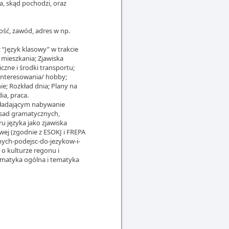
a, skąd pochodzi, oraz
ść, zawód, adres w np.
; “Język klasowy” w trakcie
 mieszkania; Zjawiska
iczne i środki transportu;
zainteresowania/ hobby;
e; Rozkład dnia; Plany na
ia, praca.
kładającym nabywanie
asad gramatycznych,
u języka jako zjawiska
ej (zgodnie z ESOKJ i FREPA
nych-podejsc-do-jezykow-i-
o kulturze regonu i
ematyka ogólna i tematyka