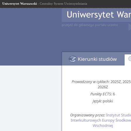
Uniwersytet Warszawski
- Centralny System Uwierzytelniania
przejdź do głównego portalu uczelni
Kierunki studiów
Prowadzony w cyklach:
2025Z, 2025
2026Z
Punkty ECTS:
6
Język:
polski
Organizowany przez:
Instytut Stud
Interkulturowych Europy Środkow
Wschodniej