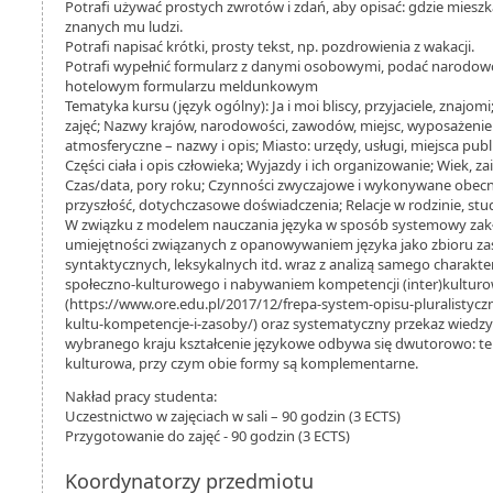
Potrafi używać prostych zwrotów i zdań, aby opisać: gdzie mieszk
znanych mu ludzi.
Potrafi napisać krótki, prosty tekst, np. pozdrowienia z wakacji.
Potrafi wypełnić formularz z danymi osobowymi, podać narodowo
hotelowym formularzu meldunkowym
Tematyka kursu (język ogólny): Ja i moi bliscy, przyjaciele, znajomi
zajęć; Nazwy krajów, narodowości, zawodów, miejsc, wyposażenie
atmosferyczne – nazwy i opis; Miasto: urzędy, usługi, miejsca publ
Części ciała i opis człowieka; Wyjazdy i ich organizowanie; Wiek, 
Czas/data, pory roku; Czynności zwyczajowe i wykonywane obecni
przyszłość, dotychczasowe doświadczenia; Relacje w rodzinie, stud
W związku z modelem nauczania języka w sposób systemowy za
umiejętności związanych z opanowywaniem języka jako zbioru z
syntaktycznych, leksykalnych itd. wraz z analizą samego charakter
społeczno-kulturowego i nabywaniem kompetencji (inter)kulturow
(https://www.ore.edu.pl/2017/12/frepa-system-opisu-pluralistycz
kultu-kompetencje-i-zasoby/) oraz systematyczny przekaz wiedzy 
wybranego kraju kształcenie językowe odbywa się dwutorowo: t
kulturowa, przy czym obie formy są komplementarne.
Nakład pracy studenta:
Uczestnictwo w zajęciach w sali – 90 godzin (3 ECTS)
Przygotowanie do zajęć - 90 godzin (3 ECTS)
Koordynatorzy przedmiotu