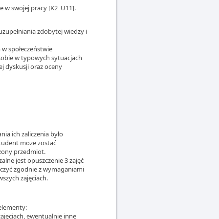
e w swojej pracy [K2_U11].
 uzupełniania zdobytej wiedzy i
m w społeczeństwie
obie w typowych sytuacjach
j dyskusji oraz oceny
ia ich zaliczenia było
student może zostać
zony przedmiot.
lne jest opuszczenie 3 zajęć
liczyć zgodnie z wymaganiami
szych zajęciach.
 elementy:
jęciach, ewentualnie inne