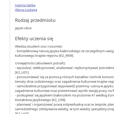
Joanna Getka
Aliona Liubaya
Rodzaj przedmiotu
języki obce
Efekty uczenia się
Wiedza (student zna i rozumie):
- kompleksową naturę języka białoruskiego ze szczególnym uwz
kulturowego krajów regionu [K2_W09].
Umiejętności (absolwent potrafi):
- wyszukać, selekcjonować, analizować i wykorzystywać potrzebne
[K2_U01].
- porozumiewać się za pomocą różnych kanałów i technik komu
tematy dnia codziennego oraz zagadnienia kulturowe krajów reg
- samodzielnie przygotować wypowiedź pisemną i ustną w język
zagadnienia kulturowe oraz prezentować wyniki swojej pracy na 
- posługiwać się językiem białoruskim na poziomie A1 według Eu
Kształcenia Językowego [K2_U09].
- planować i organizować pracę indywidualną oraz w zespole, pla
samodzielnego zdobywania wiedzy, w tym wiedzy specjalistyczne
[K2_U10].