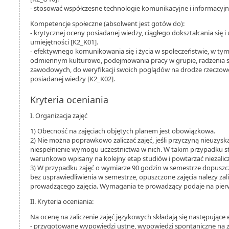
- stosować współczesne technologie komunikacyjne i informacyjn
Kompetencje społeczne (absolwent jest gotów do):
- krytycznej oceny posiadanej wiedzy, ciągłego dokształcania się i
umiejętności [K2_K01].
- efektywnego komunikowania się i życia w społeczeństwie, w ty
odmiennym kulturowo, podejmowania pracy w grupie, radzenia s
zawodowych, do weryfikacji swoich poglądów na drodze rzeczowe
posiadanej wiedzy [K2_K02].
Kryteria oceniania
I. Organizacja zajęć
1) Obecność na zajęciach objętych planem jest obowiązkowa.
2) Nie można poprawkowo zaliczać zajęć, jeśli przyczyną nieuzyskan
niespełnienie wymogu uczestnictwa w nich. W takim przypadku 
warunkowo wpisany na kolejny etap studiów i powtarzać niezalic
3) W przypadku zajęć o wymiarze 90 godzin w semestrze dopuszcza
bez usprawiedliwienia w semestrze, opuszczone zajęcia należy za
prowadzącego zajęcia. Wymagania te prowadzący podaje na pierw
II. Kryteria oceniania:
Na ocenę na zaliczenie zajęć językowych składają się następujące
- przygotowane wypowiedzi ustne, wypowiedzi spontaniczne na za