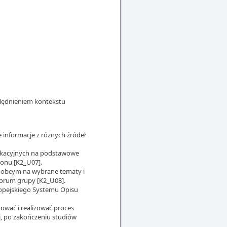
ględnieniem kontekstu
 informacje z różnych źródeł
nikacyjnych na podstawowe
ionu [K2_U07].
u obcym na wybrane tematy i
forum grupy [K2_U08].
ropejskiego Systemu Opisu
nować i realizować proces
j, po zakończeniu studiów