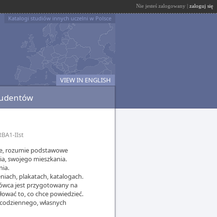
Nie jesteś zalogowany |
zaloguj się
Katalogi studiów innych uczelni w Polsce
VIEW IN ENGLISH
tudentów
BA1-IIst
nie, rozumie podstawowe
ia, swojego mieszkania.
nia.
niach, plakatach, katalogach.
mówca jest przygotowany na
ować to, co chce powiedzieć.
 codziennego, własnych