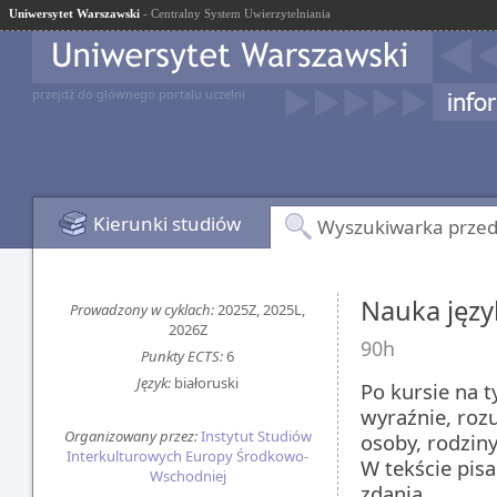
Uniwersytet Warszawski
- Centralny System Uwierzytelniania
przejdź do głównego portalu uczelni
Kierunki studiów
Wyszukiwarka prze
Nauka języ
Prowadzony w cyklach:
2025Z, 2025L,
2026Z
90h
Punkty ECTS:
6
Język:
białoruski
Po kursie na 
wyraźnie, roz
Organizowany przez:
Instytut Studiów
osoby, rodziny
Interkulturowych Europy Środkowo-
W tekście pis
Wschodniej
zdania.