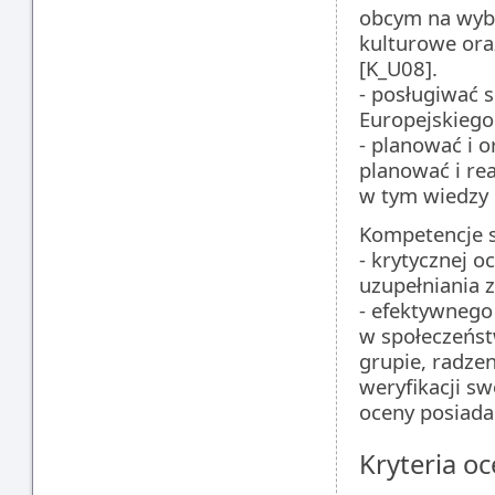
obcym na wybr
kulturowe ora
[K_U08].
- posługiwać 
Europejskiego
- planować i 
planować i re
w tym wiedzy 
Kompetencje s
- krytycznej o
uzupełniania z
- efektywnego
w społeczeńs
grupie, radze
weryfikacji s
oceny posiada
Kryteria oc