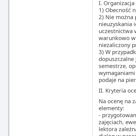
I. Organizacja
1) Obecność n
2) Nie można 
nieuzyskania 
uczestnictwa 
warunkowo wpi
niezaliczony 
3) W przypadk
dopuszczalne 
semestrze, opu
wymaganiami 
podaje na pie
II. Kryteria oc
Na ocenę na za
elementy:
- przygotowan
zajęciach, ew
lektora zależ
dialog w parac