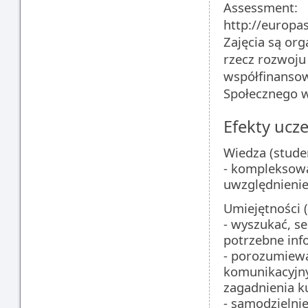
Assessment:
http://europa
Zajęcia są or
rzecz rozwoju
współfinanso
Społecznego w
Efekty ucze
Wiedza (studen
- kompleksową
uwzględnienie
Umiejętności (
- wyszukać, s
potrzebne inf
- porozumiewa
komunikacyjn
zagadnienia k
- samodzielni