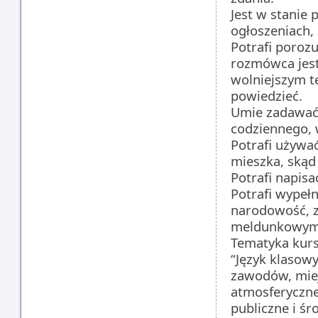
Jest w stanie 
ogłoszeniach, 
Potrafi poroz
rozmówca jes
wolniejszym t
powiedzieć.
Umie zadawać 
codziennego,
Potrafi używać
mieszka, skąd
Potrafi napisa
Potrafi wypeł
narodowość, 
meldunkowym
Tematyka kursu
“Język klasow
zawodów, miej
atmosferyczne 
publiczne i śr