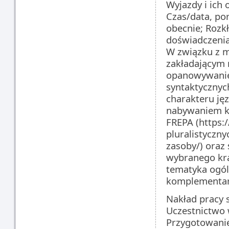
Wyjazdy i ich
Czas/data, po
obecnie; Rozk
doświadczenia;
W związku z 
zakładającym 
opanowywaniem
syntaktycznych
charakteru ję
nabywaniem ko
FREPA (https:
pluralistyczny
zasoby/) oraz
wybranego kra
tematyka ogól
komplementar
Nakład pracy 
Uczestnictwo w
Przygotowanie