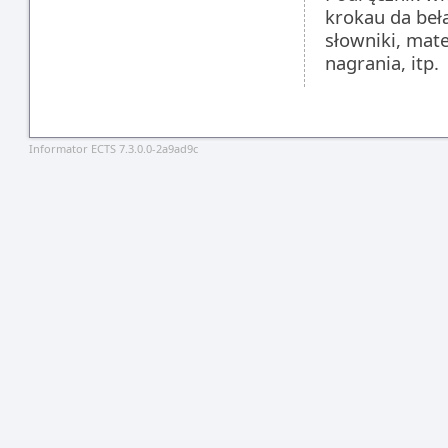
krokau da beł
słowniki, mat
nagrania, itp.
Informator ECTS 7.3.0.0-2a9ad9c