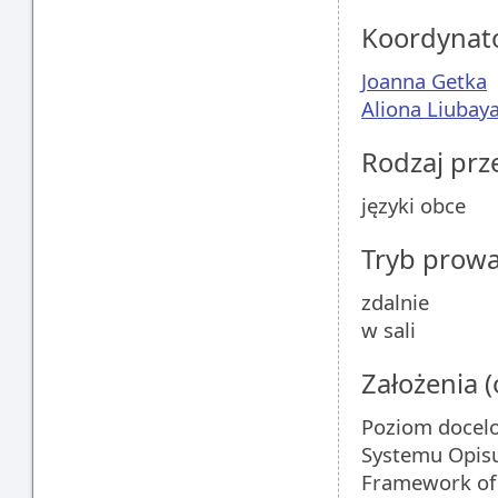
Koordynat
Joanna Getka
Aliona Liubay
Rodzaj pr
języki obce
Tryb prow
zdalnie
w sali
Założenia 
Poziom docelo
Systemu Opis
Framework of 