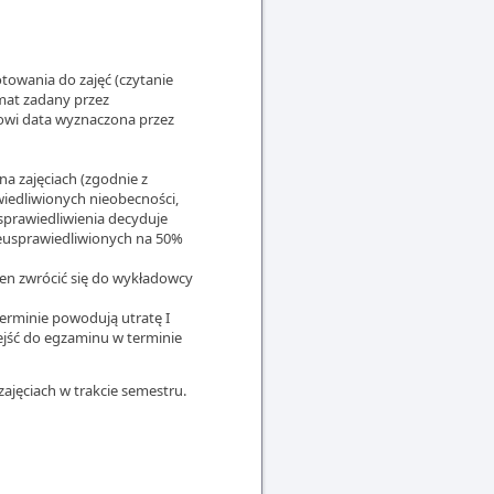
towania do zajęć (czytanie
emat zadany przez
owi data wyznaczona przez
a zajęciach (zgodnie z
edliwionych nieobecności,
sprawiedliwienia decyduje
ieusprawiedliwionych na 50%
ien zwrócić się do wykładowcy
erminie powodują utratę I
dejść do egzaminu w terminie
ajęciach w trakcie semestru.