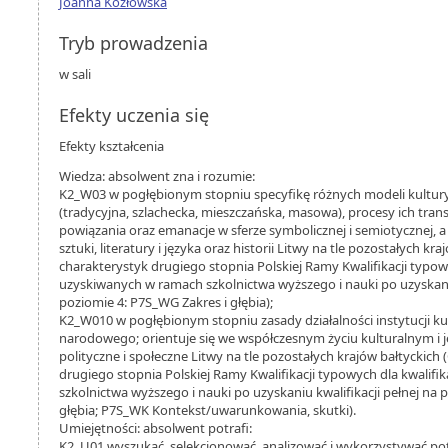
Joanna Kozłowska
Tryb prowadzenia
w sali
Efekty uczenia się
Efekty kształcenia
Wiedza: absolwent zna i rozumie:
K2_W03 w pogłębionym stopniu specyfikę różnych modeli kultur
(tradycyjna, szlachecka, mieszczańska, masowa), procesy ich tran
powiązania oraz emanacje w sferze symbolicznej i semiotycznej, a 
sztuki, literatury i języka oraz historii Litwy na tle pozostałych kr
charakterystyk drugiego stopnia Polskiej Ramy Kwalifikacji typowy
uzyskiwanych w ramach szkolnictwa wyższego i nauki po uzyskaniu
poziomie 4: P7S_WG Zakres i głębia);
K2_W010 w pogłębionym stopniu zasady działalności instytucji kul
narodowego; orientuje się we współczesnym życiu kulturalnym i 
polityczne i społeczne Litwy na tle pozostałych krajów bałtyckich
drugiego stopnia Polskiej Ramy Kwalifikacji typowych dla kwalifi
szkolnictwa wyższego i nauki po uzyskaniu kwalifikacji pełnej na 
głębia; P7S_WK Kontekst/uwarunkowania, skutki).
Umiejętności: absolwent potrafi:
K2_U01 wyszukać, selekcjonować, analizować i wykorzystywać po