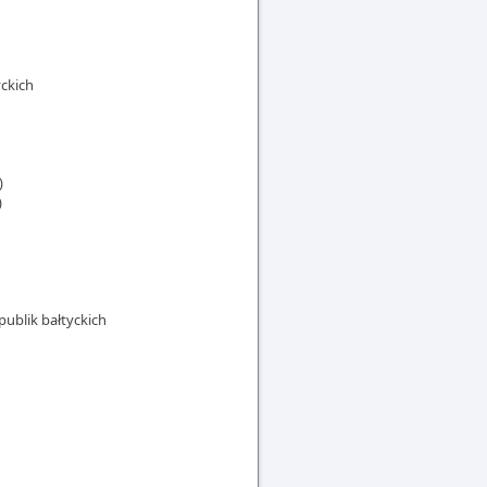
yckich
)
)
publik bałtyckich