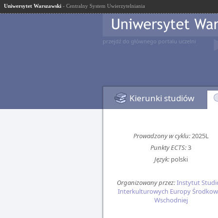
Uniwersytet Warszawski
- Centralny System Uwierzytelniania
przejdź do głównego portalu uczelni
Kierunki studiów
Prowadzony w cyklu:
2025L
Punkty ECTS:
3
Język:
polski
Organizowany przez:
Instytut Stud
Interkulturowych Europy Środkow
Wschodniej