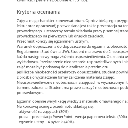
kwalifikacji pełnej na poziomie 4: P7S_KO).
Kryteria oceniania
Zajęcia mają charakter konwersatorium. Oprócz bieżącego przygo
lektur oraz opracowań) przewidziana jest także prezentacja na t
prowadzącego. Ostateczny termin składania pracy pisemnej stan
prowadzącego na pierwszych lub drugich zajęciach.
Przedmiot kończy się egzaminem ustnym.
Warunek dopuszczenia do dopuszczenia do egzaminu: obecność n
Regulaminem Studiów na UW). Student ma prawo do 2 nieusprawi
każda następna wymaga złożenia usprawiedliwienia. O uznaniu u
wykładowca. Przekroczenie nieobecności usprawiedliwionych i n
zajęć może być podstawą do niezaliczenia przedmiotu.
Jeśli liczba nieobecności przekroczy dopuszczalną, student powin
z prośbą o wyznaczenie formy zaliczenia materiału z zajęć.
Nieusprawiedliwione nieobecności na zajęciach w wyznaczonym t
terminu zaliczenia. Student ma prawo zaliczyć nieobecności i po
poprawkowym.
Egzamin obejmie weryfikację wiedzy z materiału omawianego na z
Na końcową ocenę z przedmiotu składają się:
- aktywność na zajęciach (30%)
- praca – prezentacja PowerPoint i wersja papierowa tekstu (30%)
- egzamin ustny – 4 pytania (40%).