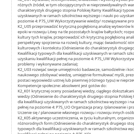
różnych źródeł, w tym obcojęzycznych w nieprzewidywalnych wa
charakterystyk drugiego stopnia Polskiej Ramy Kwalifikacji typowy
uzyskiwanych w ramach szkolnictwa wyższego i nauki po uzyskaniu
poziomie 4: P7S_UW Wykorzystywanie wiedzy/ rozwiązywane pro
K2_U05 przeprowadzić krytyczną pogłębioną analizę wytworów ku
epoki w rozwoju Litwy na tle pozostałych krajów bałtyckich; roz
kultury tych krajów, przeprowadzić ich krytyczną pogłębioną anal
perspektywy spojrzenia na rozwój kultury, mając świadomość istn
kulturowych i kontekstu (Odniesienie do charakterystyk drugiego
Kwalifikacji typowych dla kwalifikacji uzyskiwanych w ramach szk
uzyskaniu kwalifikacji pełnej na poziomie 4: P7S_UW Wykorzysty
problemy i wykonywane zadania);
K2_U03 rozwijać swoje umiejętności badawcze, samodzielnie i kor
naukowego zdobywać wiedzę, umiejętnie formułować myśli, pre
postaci wypowiedzi ustnej lub pisemnej (różnego typu) w niepr
Kompetencje społeczne: absolwent jest gotów do:
K2_K01 krytycznej oceny posiadanej wiedzy, ciągłego dokształcania
wiedzy (Odniesienie do charakterystyk drugiego stopnia Polskiej
dla kwalifikacji uzyskiwanych w ramach szkolnictwa wyższego i nau
pełnej na poziomie 4: P7S_UO Organizacja pracy /planowanie i p
Uczenie się / planowanie własnego rozwoju i rozwoju innych osób
K2_K05 aktywnego uczestniczenia, w życiu kulturalnym, organizow
różnorodnych form (Odniesienie do charakterystyk drugiego stopn
typowych dla kwalifikacji uzyskiwanych w ramach szkolnictwa wy