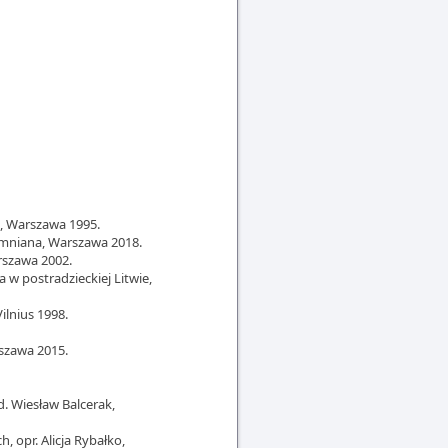
e, Warszawa 1995.
omniana, Warszawa 2018.
arszawa 2002.
a w postradzieckiej Litwie,
Vilnius 1998.
rszawa 2015.
 Wiesław Balcerak,
, opr. Alicja Rybałko,