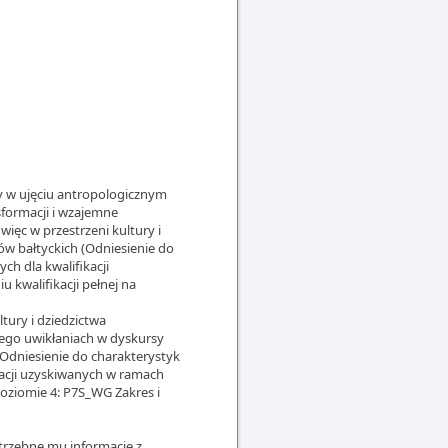
y w ujęciu antropologicznym
sformacji i wzajemne
więc w przestrzeni kultury i
ajów bałtyckich (Odniesienie do
ch dla kwalifikacji
 kwalifikacji pełnej na
tury i dziedzictwa
jego uwikłaniach w dyskursy
 (Odniesienie do charakterystyk
kacji uzyskiwanych w ramach
poziomie 4: P7S_WG Zakres i
trzebne mu informacje z