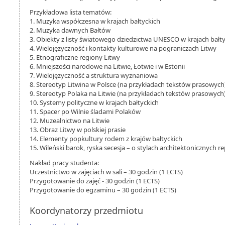
Przykładowa lista tematów:
1. Muzyka współczesna w krajach bałtyckich
2. Muzyka dawnych Bałtów
3. Obiekty z listy światowego dziedzictwa UNESCO w krajach bałt
4. Wielojęzyczność i kontakty kulturowe na pograniczach Litwy
5. Etnograficzne regiony Litwy
6. Mniejszości narodowe na Litwie, Łotwie i w Estonii
7. Wielojęzyczność a struktura wyznaniowa
8. Stereotyp Litwina w Polsce (na przykładach tekstów prasowych
9. Stereotyp Polaka na Litwie (na przykładach tekstów prasowych
10. Systemy polityczne w krajach bałtyckich
11. Spacer po Wilnie śladami Polaków
12. Muzealnictwo na Litwie
13. Obraz Litwy w polskiej prasie
14. Elementy popkultury rodem z krajów bałtyckich
15. Wileński barok, ryska secesja – o stylach architektonicznych re
Nakład pracy studenta:
Uczestnictwo w zajęciach w sali – 30 godzin (1 ECTS)
Przygotowanie do zajęć - 30 godzin (1 ECTS)
Przygotowanie do egzaminu – 30 godzin (1 ECTS)
Koordynatorzy przedmiotu