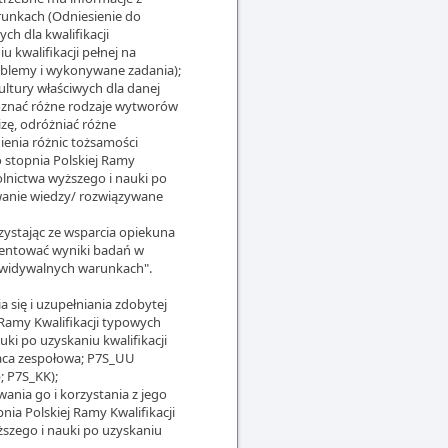
runkach (Odniesienie do
ch dla kwalifikacji
 kwalifikacji pełnej na
blemy i wykonywane zadania);
ltury właściwych dla danej
poznać różne rodzaje wytworów
izę, odróżniać różne
ienia różnic tożsamości
 stopnia Polskiej Ramy
olnictwa wyższego i nauki po
wanie wiedzy/ rozwiązywane
zystając ze wsparcia opiekuna
zentować wyniki badań w
zewidywalnych warunkach".
 się i uzupełniania zdobytej
 Ramy Kwalifikacji typowych
ki po uzyskaniu kwalifikacji
raca zespołowa; P7S_UU
; P7S_KK);
ania go i korzystania z jego
ia Polskiej Ramy Kwalifikacji
ższego i nauki po uzyskaniu