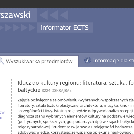
Informacje dla s
Wyszukiwarka przedmiotów
Klucz do kultury regionu: literatura, sztuka, folk
bałtyckie
3224-D8KRAJBAŁ
Zajęcia poświęcone są omówieniu (wybranych) współczesnych zja
literatury, sztuki (sztuki plastyczne, architektura, muzyka, kino) 
szczególności Litwy. Istotną rolę będzie odgrywać analiza recepcji
iów
diagnoza stanu wybranych elementów kultury na podstawie wied
o-
(politycznych, społecznych, gospodarczych itp.) w krajach bałtycki
międzynarodowej. Student rozwija swoje umiejętności badawcze, 
zdobywać wiedzę, korzystając ze wsparcia opiekuna naukowego.