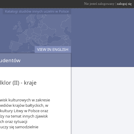
Nie jesteś zalogowany |
zaloguj się
Katalogi studiów innych uczelni w Polsce
VIEW IN ENGLISH
tudentów
lor (II) - kraje
wisk kulturowych w zakresie
i mediów krajów bałtyckich, w
 kultury Litwy w Polsce oraz
zy na temat innych zjawisk
ch oraz sytuacji
uczy się samodzielnie