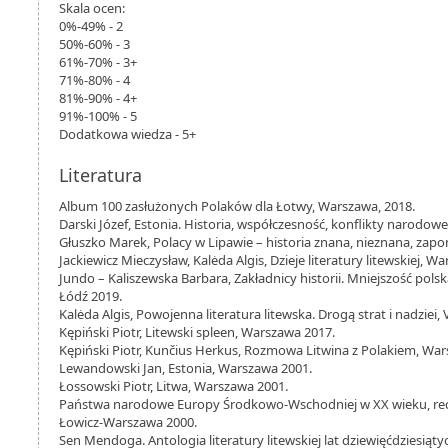
Skala ocen:
0%-49% - 2
50%-60% - 3
61%-70% - 3+
71%-80% - 4
81%-90% - 4+
91%-100% - 5
Dodatkowa wiedza - 5+
Literatura
Album 100 zasłużonych Polaków dla Łotwy, Warszawa, 2018.
Darski Józef, Estonia. Historia, współczesność, konflikty narodow
Głuszko Marek, Polacy w Lipawie – historia znana, nieznana, zap
Jackiewicz Mieczysław, Kalėda Algis, Dzieje literatury litewskiej, W
Jundo – Kaliszewska Barbara, Zakładnicy historii. Mniejszość polsk
Łódź 2019.
Kalėda Algis, Powojenna literatura litewska. Drogą strat i nadziei, 
Kępiński Piotr, Litewski spleen, Warszawa 2017.
Kępiński Piotr, Kunčius Herkus, Rozmowa Litwina z Polakiem, Wa
Lewandowski Jan, Estonia, Warszawa 2001.
Łossowski Piotr, Litwa, Warszawa 2001.
Państwa narodowe Europy Środkowo-Wschodniej w XX wieku, red.
Łowicz-Warszawa 2000.
Sen Mendoga. Antologia literatury litewskiej lat dziewięćdziesiątych