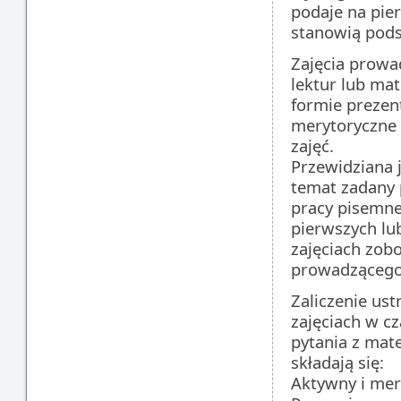
podaje na pier
stanowią pods
Zajęcia prowa
lektur lub ma
formie prezent
merytoryczne 
zajęć.
Przewidziana j
temat zadany 
pracy pisemne
pierwszych lu
zajęciach zobo
prowadzącego 
Zaliczenie us
zajęciach w c
pytania z mat
składają się:
Aktywny i mer