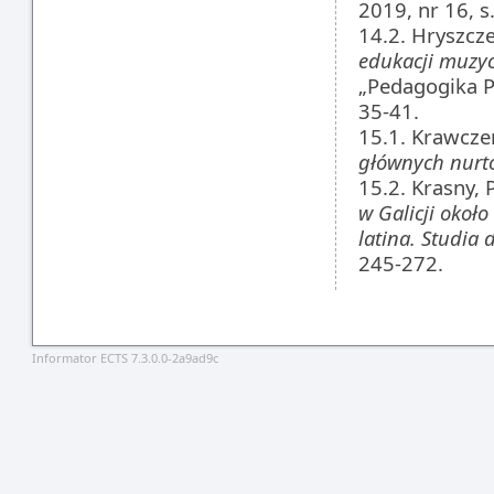
2019, nr 16, s
14.2. Hryszcze
edukacji muzyc
„Pedagogika Pr
35-41.
15.1. Krawcze
głównych nurt
15.2. Krasny, 
w Galicji około
latina. Studia
245-272.
Informator ECTS 7.3.0.0-2a9ad9c