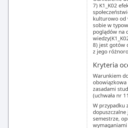
7) K1_K02 efe
społeczeństw
kulturowo od 
sobie w typow
poglądów na d
wiedzy(K1_K02
8) jest gotów 
z jego różnor
Kryteria oc
Warunkiem dop
obowiązkowa o
zasadami stud
(uchwała nr 11
W przypadku z
dopuszczalne 
semestrze, opu
wymaganiami 