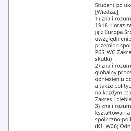
Student po uk
[Wiedza:]
1) zna i rozu
1918 r. oraz z
ją z Europą Ś
uwzględnienie
przemian społ
P6S_WG Zakres
skutki)
2) zna i rozu
globalny proc
odniesieniu do
a także polit
na każdym eta
Zakres i głęb
3) zna i rozu
kształtowania 
społeczno-pol
(K1_W06; Odni