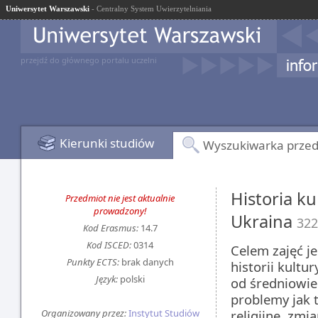
Uniwersytet Warszawski
- Centralny System Uwierzytelniania
przejdź do głównego portalu uczelni
Kierunki studiów
Wyszukiwarka prze
Historia ku
Przedmiot nie jest aktualnie
prowadzony!
Ukraina
32
Kod Erasmus:
14.7
Kod ISCED:
0314
Celem zajęć j
Punkty ECTS:
brak danych
historii kultu
Język:
polski
od średniowie
problemy jak 
Organizowany przez:
Instytut Studiów
religijne, zmi