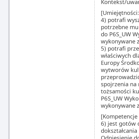
Kontekst/uwar
[Umiejętności:
4) potrafi wy
potrzebne mu 
do P6S_UW Wy
wykonywane z
5) potrafi pr
właściwych dl
Europy Środko
wytworów kul
przeprowadzić
spojrzenia na 
tożsamości ku
P6S_UW Wykor
wykonywane z
[Kompetencje 
6) jest gotów 
dokształcania 
Odniesienie d