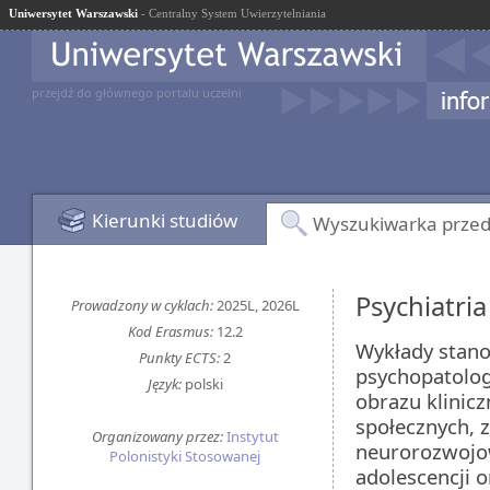
Uniwersytet Warszawski
- Centralny System Uwierzytelniania
przejdź do głównego portalu uczelni
Kierunki studiów
Wyszukiwarka prze
Psychiatria
Prowadzony w cyklach:
2025L, 2026L
Kod Erasmus:
12.2
Wykłady stano
Punkty ECTS:
2
psychopatolog
Język:
polski
obrazu klinic
społecznych, 
Organizowany przez:
Instytut
neurorozwojow
Polonistyki Stosowanej
adolescencji 