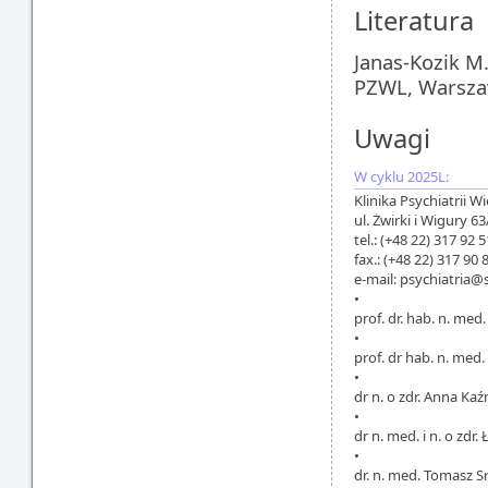
Literatura
Janas-Kozik M.
PZWL, Warsza
Uwagi
W cyklu 2025L:
Klinika Psychiatrii
ul. Żwirki i Wigury 
tel.: (+48 22) 317 92 5
fax.: (+48 22) 317 90 
e-mail: psychiatria@
•
prof. dr. hab. n. me
•
prof. dr hab. n. med.
•
dr n. o zdr. Anna K
•
dr n. med. i n. o zdr
•
dr. n. med. Tomasz S