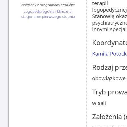
terapii
Związany z programami studiów:
logopedycznej
Logopedia ogólna i kliniczna,
Stanowią okazj
stacjonarne pierwszego stopnia
psychiatryczn
innymi specjal
Koordynat
Kamila Potock
Rodzaj pr
obowiązkowe
Tryb prow
w sali
Założenia 