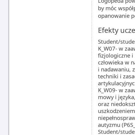
Logopeda powi
by móc współp
opanowanie pod
Efekty ucze
Student/stude
K_W07- w zaa
fizjologiczne 
człowieka w n
i nadawaniu, z
techniki i zas
artykulacyjny
K_W09- w zaaw
mowy i języka,
oraz niedoks
uszkodzeniem
niepełnospraw
autyzmu (P6S
Student/studen