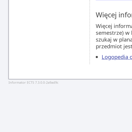
Więcej info
Więcej inform
semestrze) w 
szukaj w plan
przedmiot jes
Logopedia o
Informator ECTS 7.3.0.0-2a9ad9c