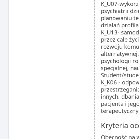
K_U07-wykorzy
psychiatrii d
planowaniu te
działań profi
K_U13- samodz
przez całe życ
rozwoju komun
alternatywnej
psychologii ro
specjalnej, n
Student/stude
K_K06 - odpow
przestrzegani
innych, dbani
pacjenta i je
terapeutyczny
Kryteria oc
Obecność na 