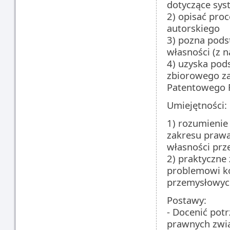
dotyczące sys
2) opisać proc
autorskiego
3) pozna pods
własności (z 
4) uzyska pod
zbiorowego za
Patentowego 
Umiejętności:
1) rozumienie
zakresu prawa
własności prz
2) praktyczne
problemowi k
przemysłowyc
Postawy:
- Docenić pot
prawnych zwią