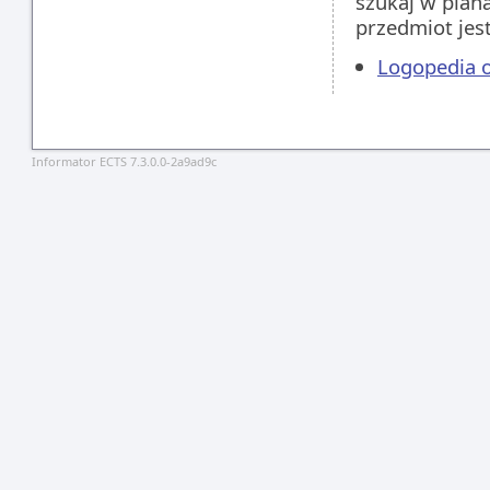
szukaj w plan
przedmiot jes
Logopedia o
Informator ECTS 7.3.0.0-2a9ad9c