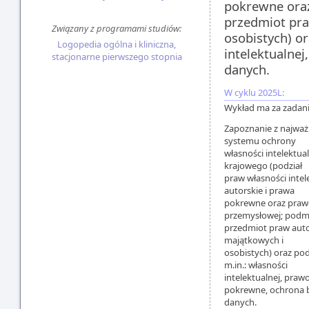
pokrewne oraz
przedmiot pra
Związany z programami studiów:
osobistych) o
Logopedia ogólna i kliniczna,
intelektualne
stacjonarne pierwszego stopnia
danych.
W cyklu 2025L:
Wykład ma za zadani
Zapoznanie z najwa
systemu ochrony
własności intelektua
krajowego (podział
praw własności intel
autorskie i prawa
pokrewne oraz praw
przemysłowej; podmi
przedmiot praw auto
majątkowych i
osobistych) oraz p
m.in.: własności
intelektualnej, praw
pokrewne, ochrona 
danych.