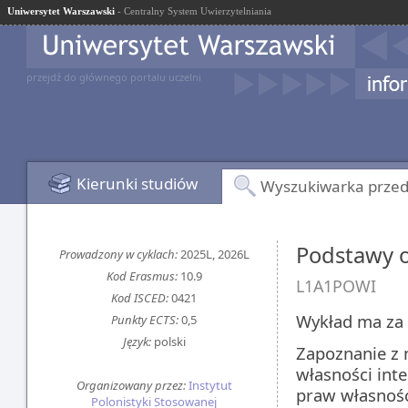
Uniwersytet Warszawski
- Centralny System Uwierzytelniania
przejdź do głównego portalu uczelni
Kierunki studiów
Wyszukiwarka prze
Podstawy o
Prowadzony w cyklach:
2025L, 2026L
Kod Erasmus:
10.9
L1A1POWI
Kod ISCED:
0421
Wykład ma za 
Punkty ECTS:
0,5
Język:
polski
Zapoznanie z 
własności int
Organizowany przez:
Instytut
praw własnośc
Polonistyki Stosowanej