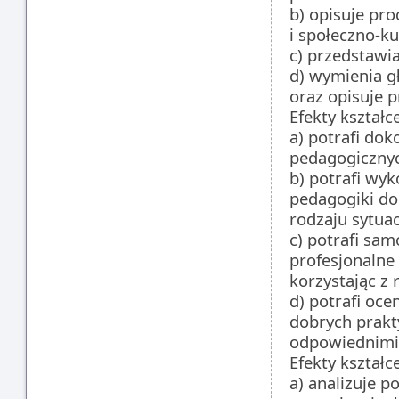
b) opisuje pro
i społeczno-k
c) przedstawi
d) wymienia 
oraz opisuje 
Efekty kształc
a) potrafi dok
pedagogiczny
b) potrafi wy
pedagogiki do
rodzaju sytuac
c) potrafi sa
profesjonalne
korzystając z 
d) potrafi oc
dobrych prakt
odpowiednimi
Efekty kształc
a) analizuje p