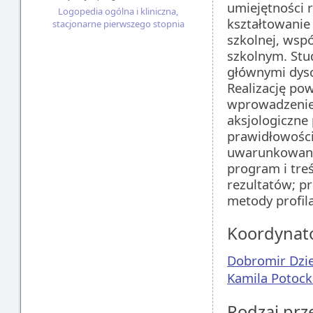
umiejętności r
Logopedia ogólna i kliniczna,
kształtowanie
stacjonarne pierwszego stopnia
szkolnej, wsp
szkolnym. Stu
głównymi dysc
Realizację po
wprowadzenie n
aksjologiczn
prawidłowości
uwarunkowania
program i treś
rezultatów; p
metody profilak
Koordynat
Dobromir Dzi
Kamila Potock
Rodzaj pr