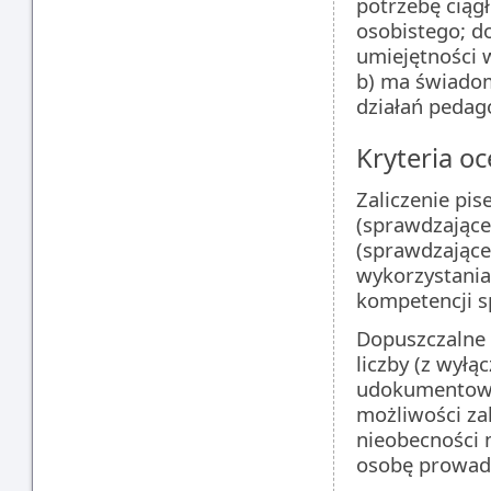
potrzebę ciąg
osobistego; d
umiejętności 
b) ma świadom
działań pedag
Kryteria oc
Zaliczenie pi
(sprawdzające 
(sprawdzające
wykorzystania
kompetencji s
Dopuszczalne 
liczby (z wył
udokumentowan
możliwości za
nieobecności 
osobę prowadz