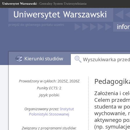
Uniwersytet Warszawski
- Centralny System Uwierzytelniania
przejdź do głównego portalu uczelni
Kierunki studiów
Wyszukiwarka prze
Pedagogik
Prowadzony w cyklach:
2025Z, 2026Z
Punkty ECTS:
2
Założenia i c
Język:
polski
Celem przedm
studenta w po
Organizowany przez:
Instytut
wychowanie, n
Polonistyki Stosowanej
aktywnego poz
(np. symulacj
Związany z programami studiów: