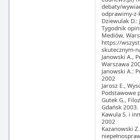
debaty/wywia
odprawimy-z-
Dziewulak D.: 
Tygodnik opin
Mediów, Wars
https://wszys
skutecznym-na
Janowski A., 
Warszawa 200
Janowski A.: 
2002
Jarosz E., Wy
Podstawowe p
Gutek G., Filo
Gdańsk 2003.
Kawula S. i i
2002
Kazanowski Z.,
niepełnospraw