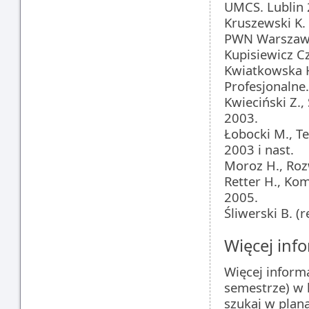
UMCS. Lublin 
Kruszewski K. 
PWN Warszawa
Kupisiewicz C
Kwiatkowska H
Profesjonalne
Kwieciński Z.,
2003.
Łobocki M., T
2003 i nast.
Moroz H., Roz
Retter H., Ko
2005.
Śliwerski B. 
Więcej info
Więcej inform
semestrze) w 
szukaj w plan