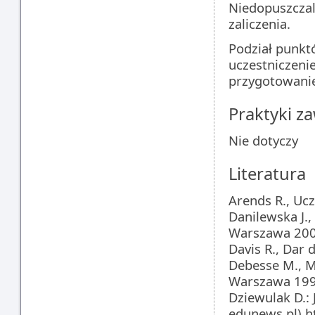
Niedopuszczal
zaliczenia.
Podział punkt
uczestniczenie
przygotowanie 
Praktyki 
Nie dotyczy
Literatura
Arends R., Uc
Danilewska J.,
Warszawa 200
Davis R., Dar 
Debesse M., M
Warszawa 199
Dziewulak D.: 
edunews.pl) h