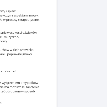
wy i śpiewu.
konawczymi aspektami mowy.
ało w procesy terapeutyczne.
cenie wysokości dźwięków.
e i muzyczne.
 mowy.
uchów w ciele człowieka.
waniu poprawnej mowy.
ich ćwiczeń
 (z wyłączeniem przypadków
ie ma możliwości zaliczenia
stać odrobione w sposób
a.