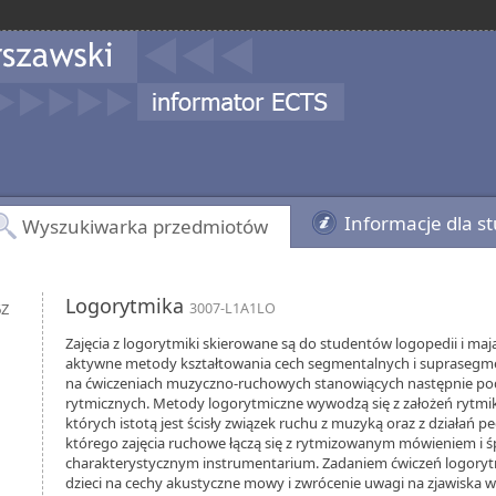
Informacje dla s
Wyszukiwarka przedmiotów
Logorytmika
6Z
3007-L1A1LO
Zajęcia z logorytmiki skierowane są do studentów logopedii i maj
aktywne metody kształtowania cech segmentalnych i suprasegme
na ćwiczeniach muzyczno-ruchowych stanowiących następnie po
rytmicznych. Metody logorytmiczne wywodzą się z założeń rytmiki
których istotą jest ścisły związek ruchu z muzyką oraz z działań p
którego zajęcia ruchowe łączą się z rytmizowanym mówieniem i 
charakterystycznym instrumentarium. Zadaniem ćwiczeń logorytm
dzieci na cechy akustyczne mowy i zwrócenie uwagi na zjawiska w