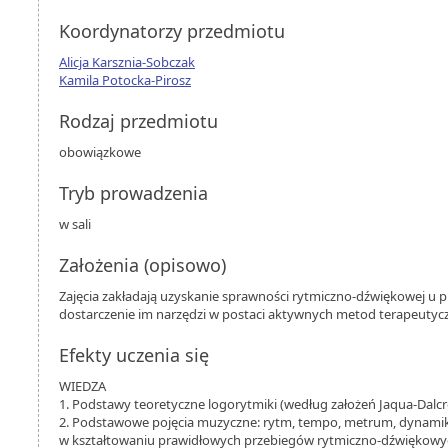
Koordynatorzy przedmiotu
Alicja Karsznia-Sobczak
Kamila Potocka-Pirosz
Rodzaj przedmiotu
obowiązkowe
Tryb prowadzenia
w sali
Założenia (opisowo)
Zajęcia zakładają uzyskanie sprawności rytmiczno-dźwiękowej u 
dostarczenie im narzędzi w postaci aktywnych metod terapeutyc
Efekty uczenia się
WIEDZA
1. Podstawy teoretyczne logorytmiki (według założeń Jaqua-Dalcroz
2. Podstawowe pojęcia muzyczne: rytm, tempo, metrum, dynami
w kształtowaniu prawidłowych przebiegów rytmiczno-dźwiękowy