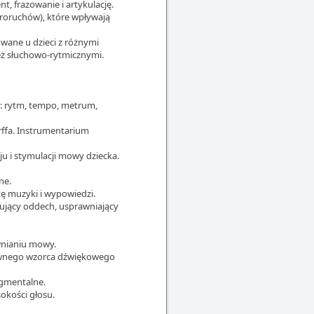
t, frazowanie i artykulację.
kroruchów), które wpływają
wane u dzieci z różnymi
eż słuchowo-rytmicznymi.
: rytm, tempo, metrum,
Orffa. Instrumentarium
u i stymulacji mowy dziecka.
ne.
tę muzyki i wypowiedzi.
lujący oddech, usprawniający
wnianiu mowy.
awnego wzorca dźwiękowego
egmentalne.
okości głosu.