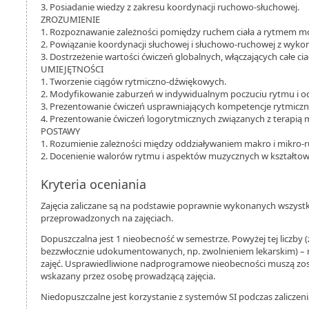
3. Posiadanie wiedzy z zakresu koordynacji ruchowo-słuchowej.
ZROZUMIENIE
1. Rozpoznawanie zależności pomiędzy ruchem ciała a rytmem mo
2. Powiązanie koordynacji słuchowej i słuchowo-ruchowej z wy
3. Dostrzeżenie wartości ćwiczeń globalnych, włączających całe ci
UMIEJĘTNOŚCI
1. Tworzenie ciągów rytmiczno-dźwiękowych.
2. Modyfikowanie zaburzeń w indywidualnym poczuciu rytmu i o
3. Prezentowanie ćwiczeń usprawniających kompetencje rytmiczn
4. Prezentowanie ćwiczeń logorytmicznych związanych z terapią
POSTAWY
1. Rozumienie zależności między oddziaływaniem makro i mikro-r
2. Docenienie walorów rytmu i aspektów muzycznych w kształto
Kryteria oceniania
Zajęcia zaliczane są na podstawie poprawnie wykonanych wszystk
przeprowadzonych na zajęciach.
Dopuszczalna jest 1 nieobecność w semestrze. Powyżej tej liczby
bezzwłocznie udokumentowanych, np. zwolnieniem lekarskim) – n
zajęć. Usprawiedliwione nadprogramowe nieobecności muszą zo
wskazany przez osobę prowadzącą zajęcia.
Niedopuszczalne jest korzystanie z systemów SI podczas zaliczeni