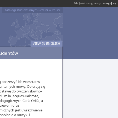
Nie jesteś zalogowany |
zaloguj się
Katalogi studiów innych uczelni w Polsce
VIEW IN ENGLISH
tudentów
ą poszerzyć ich warsztat w
ntalnych mowy. Opierają się
dstawę do ćwiczeń słowno-
 Emila Jacques-Dalcroza,
edagogicznych Carla Orffa, u
śpiewem oraz
icznych jest uwrażliwienie
spólne dla muzyki i