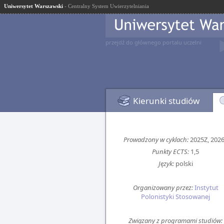
Uniwersytet Warszawski
- Centralny System Uwierzytelniania
przejdź do głównego portalu uczelni
Kierunki studiów
Prowadzony w cyklach:
2025Z, 202
Punkty ECTS:
1,5
Język:
polski
Organizowany przez:
Instytut
Polonistyki Stosowanej
Związany z programami studiów: