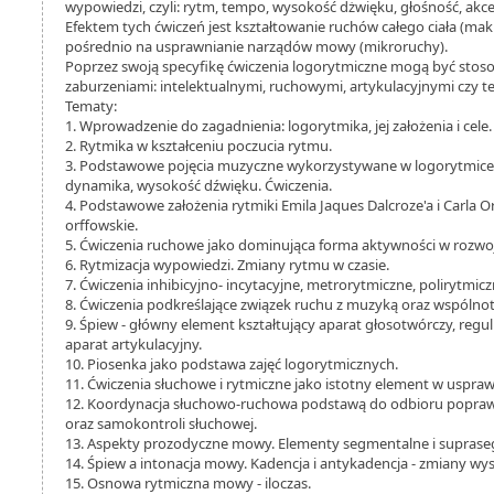
wypowiedzi, czyli: rytm, tempo, wysokość dżwięku, głośność, akcen
Efektem tych ćwiczeń jest kształtowanie ruchów całego ciała (ma
pośrednio na usprawnianie narządów mowy (mikroruchy).
Poprzez swoją specyfikę ćwiczenia logorytmiczne mogą być stoso
zaburzeniami: intelektualnymi, ruchowymi, artykulacyjnymi czy t
Tematy:
1. Wprowadzenie do zagadnienia: logorytmika, jej założenia i cele.
2. Rytmika w kształceniu poczucia rytmu.
3. Podstawowe pojęcia muzyczne wykorzystywane w logorytmice
dynamika, wysokość dźwięku. Ćwiczenia.
4. Podstawowe założenia rytmiki Emila Jaques Dalcroze'a i Carla 
orffowskie.
5. Ćwiczenia ruchowe jako dominująca forma aktywności w rozwoj
6. Rytmizacja wypowiedzi. Zmiany rytmu w czasie.
7. Ćwiczenia inhibicyjno- incytacyjne, metrorytmiczne, polirytmicz
8. Ćwiczenia podkreślające związek ruchu z muzyką oraz wspólno
9. Śpiew - główny element kształtujący aparat głosotwórczy, regu
aparat artykulacyjny.
10. Piosenka jako podstawa zajęć logorytmicznych.
11. Ćwiczenia słuchowe i rytmiczne jako istotny element w uspra
12. Koordynacja słuchowo-ruchowa podstawą do odbioru popr
oraz samokontroli słuchowej.
13. Aspekty prozodyczne mowy. Elementy segmentalne i supras
14. Śpiew a intonacja mowy. Kadencja i antykadencja - zmiany wys
15. Osnowa rytmiczna mowy - iloczas.