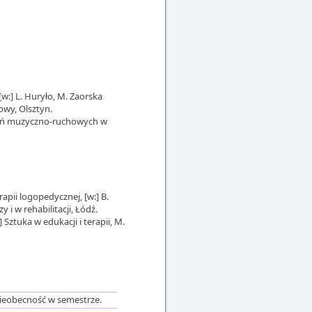
w:] L. Huryło, M. Zaorska
owy, Olsztyn.
czeń muzyczno-ruchowych w
apii logopedycznej, [w:] B.
i w rehabilitacji, Łódź.
 Sztuka w edukacji i terapii, M.
ieobecność w semestrze.