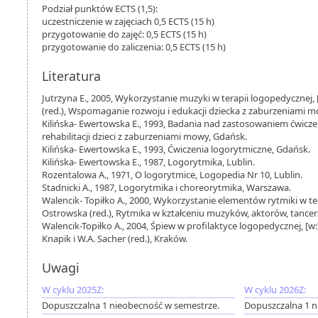
Podział punktów ECTS (1,5):
uczestniczenie w zajęciach 0,5 ECTS (15 h)
przygotowanie do zajęć: 0,5 ECTS (15 h)
przygotowanie do zaliczenia: 0,5 ECTS (15 h)
Literatura
Jutrzyna E., 2005, Wykorzystanie muzyki w terapii logopedycznej, [
(red.), Wspomaganie rozwoju i edukacji dziecka z zaburzeniami m
Kilińska- Ewertowska E., 1993, Badania nad zastosowaniem ćwi
rehabilitacji dzieci z zaburzeniami mowy, Gdańsk.
Kilińska- Ewertowska E., 1993, Ćwiczenia logorytmiczne, Gdańsk.
Kilińska- Ewertowska E., 1987, Logorytmika, Lublin.
Rozentalowa A., 1971, O logorytmice, Logopedia Nr 10, Lublin.
Stadnicki A., 1987, Logorytmika i choreorytmika, Warszawa.
Walencik- Topiłko A., 2000, Wykorzystanie elementów rytmiki w ter
Ostrowska (red.), Rytmika w kztałceniu muzyków, aktorów, tancerzy 
Walencik-Topiłko A., 2004, Śpiew w profilaktyce logopedycznej, [w:]
Knapik i W.A. Sacher (red.), Kraków.
Uwagi
W cyklu 2025Z:
W cyklu 2026Z:
Dopuszczalna 1 nieobecność w semestrze.
Dopuszczalna 1 n