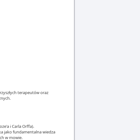
przyszłych terapeutów oraz
znych.
e'a i Carla Orffa).
ka jako fundamentalna wiedza
ch w mowie.