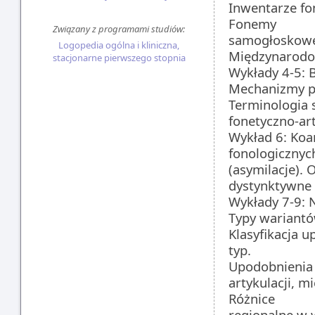
Inwentarze fo
Fonemy
Związany z programami studiów:
samogłoskowe 
Logopedia ogólna i kliniczna,
Międzynarodow
stacjonarne pierwszego stopnia
Wykłady 4-5:
Mechanizmy pr
Terminologia 
fonetyczno-ar
Wykład 6: Koa
fonologicznych
(asymilacje). 
dystynktywne i
Wykłady 7-9:
Typy wariant
Klasyfikacja u
typ.
Upodobnienia 
artykulacji, m
Różnice
regionalne w