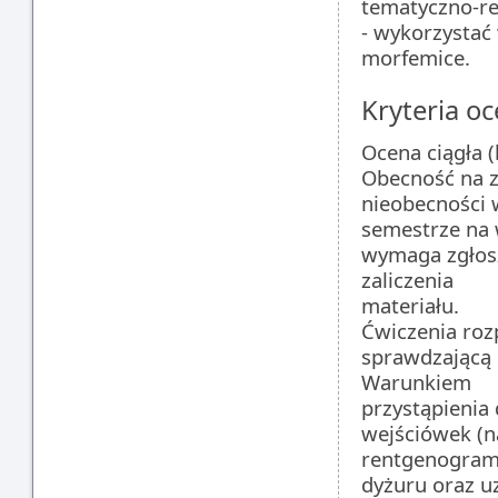
tematyczno-r
- wykorzystać 
morfemice.
Kryteria oc
Ocena ciągła (
Obecność na z
nieobecności 
semestrze na 
wymaga zgłosz
zaliczenia
materiału.
Ćwiczenia roz
sprawdzającą 
Warunkiem
przystąpienia 
wejściówek (n
rentgenogra
dyżuru oraz u