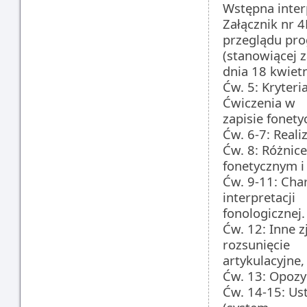
Wstępna inter
Załącznik nr 
przeglądu pr
(stanowiącej 
dnia 18 kwietn
Ćw. 5: Kryteri
Ćwiczenia w
zapisie fonet
Ćw. 6-7: Realiz
Ćw. 8: Różnic
fonetycznym i 
Ćw. 9-11: Cha
interpretacji
fonologicznej.
Ćw. 12: Inne z
rozsunięcie
artykulacyjne,
Ćw. 13: Opozyc
Ćw. 14-15: Us