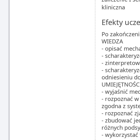
kliniczna
Efekty ucze
Po zakończeni
WIEDZA
- opisać mech
- scharaktery
- zinterpretow
- scharaktery
odniesieniu d
UMIEJĘTNOŚC
- wyjaśnić me
- rozpoznać w
zgodna z syst
- rozpoznać z
- zbudować je
różnych podsy
- wykorzystać