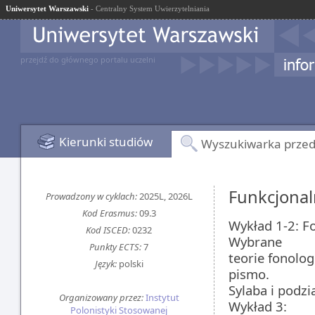
Uniwersytet Warszawski
- Centralny System Uwierzytelniania
przejdź do głównego portalu uczelni
Kierunki studiów
Wyszukiwarka prze
Funkcjonal
Prowadzony w cyklach:
2025L, 2026L
Kod Erasmus:
09.3
Wykład 1-2: Fo
Kod ISCED:
0232
Wybrane
Punkty ECTS:
7
teorie fonolog
Język:
polski
pismo.
Sylaba i podzi
Organizowany przez:
Instytut
Wykład 3:
Polonistyki Stosowanej