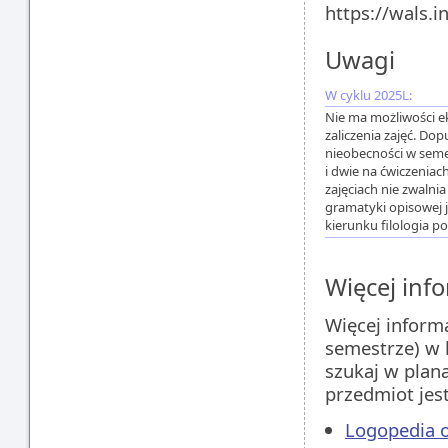
https://wals.i
Uwagi
W cyklu 2025L:
Nie ma możliwości e
zaliczenia zajęć. Do
nieobecności w seme
i dwie na ćwiczeniach
zajęciach nie zwalnia
gramatyki opisowej 
kierunku filologia po
Więcej info
Więcej inform
semestrze) w 
szukaj w plan
przedmiot jes
Logopedia o