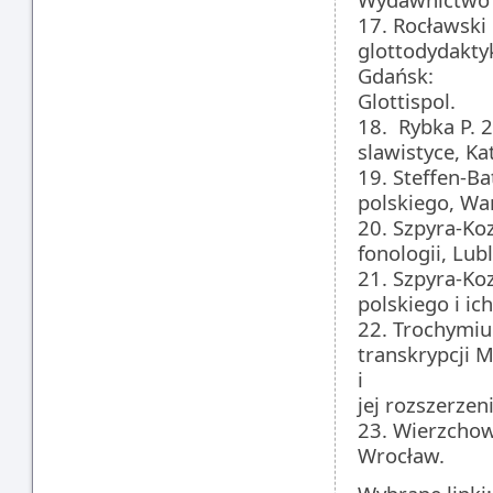
17. Rocławski
glottodydakt
Gdańsk:
Glottispol.
18. Rybka P. 
slawistyce, Ka
19. Steffen-B
polskiego, Wa
20. Szpyra-Ko
fonologii, Lubl
21. Szpyra-Ko
polskiego i ic
22. Trochymiu
transkrypcji 
i
jej rozszerzen
23. Wierzchows
Wrocław.