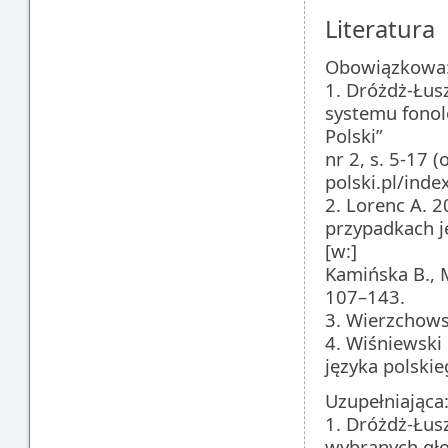
Literatura
Obowiązkowa
1. Dróżdż-Łusz
systemu fonol
Polski”
nr 2, s. 5-17 (
polski.pl/inde
2. Lorenc A. 
przypadkach je
[w:]
Kamińska B., M
107–143.
3. Wierzchow
4. Wiśniewski 
języka polskie
Uzupełniająca
1. Dróżdż-Łusz
wybranych gło