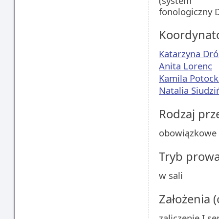
(system
fonologiczny D
Koordynat
Katarzyna Dró
Anita Lorenc
Kamila Potock
Natalia Siudzi
Rodzaj pr
obowiązkowe
Tryb prow
w sali
Założenia 
zaliczenie I s