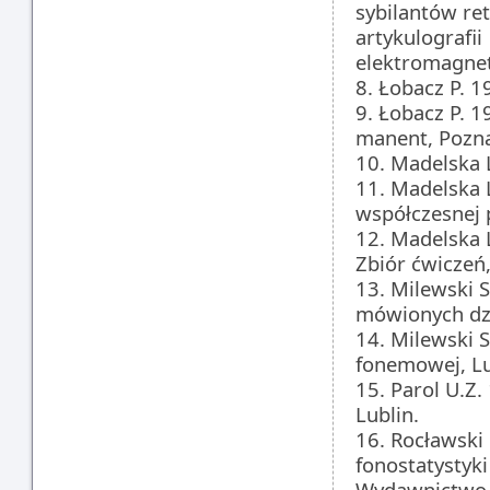
sybilantów re
artykulografii
elektromagnet
8. Łobacz P. 1
9. Łobacz P. 1
manent, Pozna
10. Madelska L
11. Madelska 
współczesnej 
12. Madelska 
Zbiór ćwiczeń
13. Milewski 
mówionych dzi
14. Milewski S
fonemowej, Lu
15. Parol U.Z.
Lublin.
16. Rocławski 
fonostatystyk
Wydawnictwo 