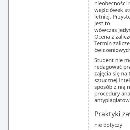
nieobecności 
wejściówek stu
letniej. Przys
Jest to
wówczas jedyn
Ocena z zalic
Termin zalicz
ćwiczeniowyc
Student nie mo
redagować pra
zajęcia się na
sztucznej inte
sposób z nią 
procedury ana
antyplagiatow
Praktyki 
nie dotyczy