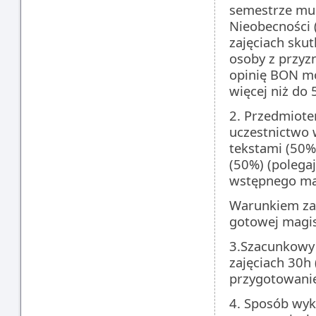
semestrze mus
Nieobecności (
zajęciach skut
osoby z przyz
opinię BON mo
więcej niż do 
2. Przedmiote
uczestnictwo 
tekstami (50%
(50%) (polega
wstępnego mat
Warunkiem zal
gotowej magis
3.Szacunkowy 
zajęciach 30h 
przygotowanie
4. Sposób wyko