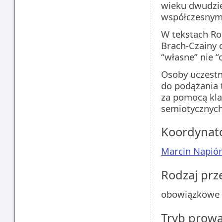
wieku dwudzie
współczesnym
W tekstach Ro
Brach-Czainy 
“własne” nie “
Osoby uczest
do podążania 
za pomocą kla
semiotycznych
Koordynat
Marcin Napió
Rodzaj pr
obowiązkowe
Tryb prow