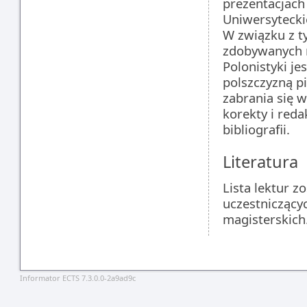
prezentacjach 
Uniwersyteckie
W związku z t
zdobywanych 
Polonistyki je
polszczyzną p
zabrania się 
korekty i reda
bibliografii.
Literatura
Lista lektur 
uczestniczący
magisterskich
Informator ECTS 7.3.0.0-2a9ad9c