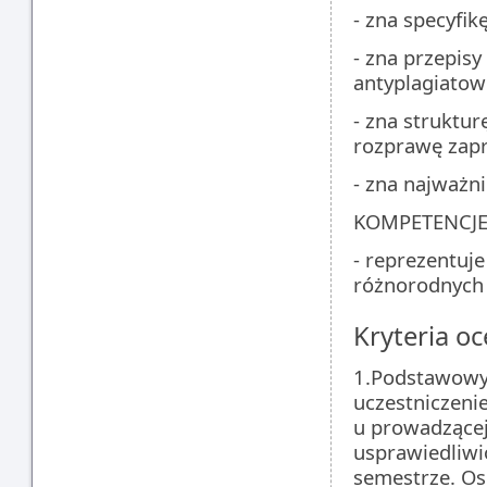
- zna specyfik
- zna przepis
antyplagiatow
- zna struktur
rozprawę zap
- zna najważn
KOMPETENCJE
- reprezentuj
różnorodnych 
Kryteria oc
1.Podstawowym
uczestniczeni
u prowadzącej
usprawiedliwi
semestrze. Os