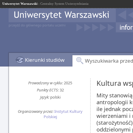
Uniwersytet Warszawski
- Centralny System Uwierzytelniania
przejdź do głównego portalu uczelni
Kierunki studiów
Wyszukiwarka prze
Kultura wsp
Prowadzony w cyklu:
2025
Punkty ECTS:
32
Mity stanowią
Język:
polski
antropologii k
ile jednak po
Organizowany przez:
Instytut Kultury
wierzeniami i 
Polskiej
(starożytność)
oddzielonymi p