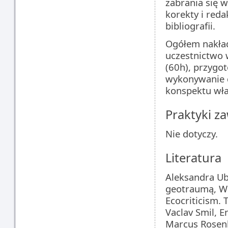
zabrania się 
korekty i reda
bibliografii.
Ogółem nakład
uczestnictwo w
(60h), przygo
wykonywanie 
konspektu wła
Praktyki 
Nie dotyczy.
Literatura
Aleksandra Ub
geotraumą, W
Ecocriticism. 
Vaclav Smil, E
Marcus Rosenl