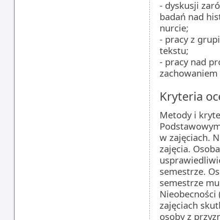
- dyskusji zar
badań nad his
nurcie;
- pracy z gru
tekstu;
- pracy nad p
zachowaniem 
Kryteria oc
Metody i kryte
Podstawowym w
w zajęciach. 
zajęcia. Osob
usprawiedliwi
semestrze. Os
semestrze mus
Nieobecności (
zajęciach skut
osoby z przyz