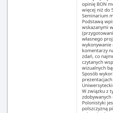
opinię BON mo
więcej niż do 
Seminarium ma
Podstawą wpisu
wskazanymi wy
(przygotowani
własnego proj
wykonywanie 
komentarzy na
zdań, co najmn
czytanych wsp
wizualnych bą
Sposób wykorzy
prezentacjach 
Uniwersyteckie
W związku z t
zdobywanych 
Polonistyki je
polszczyzną p