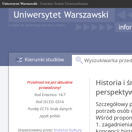
Uniwersytet Warszawski
- Centralny System Uwierzytelniania
przejdź do głównego portalu uczelni
Kierunki studiów
Wyszukiwarka prze
Historia i 
Przedmiot nie jest aktualnie
prowadzony!
perspekty
Kod Erasmus:
14.7
Kod ISCED:
0314
Szczegółowy p
Punkty ECTS:
brak danych
potrzeb osób 
Język:
polski
Wśród propon
1. zagadnieni
Organizowany przez:
Instytut Kultury
koncepcji hist