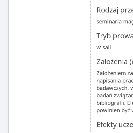
Rodzaj pr
seminaria mag
Tryb prow
w sali
Założenia 
Założeniem za
napisania prac
badawczych, w
badań związan
bibliografii.
powinien być 
Efekty ucze