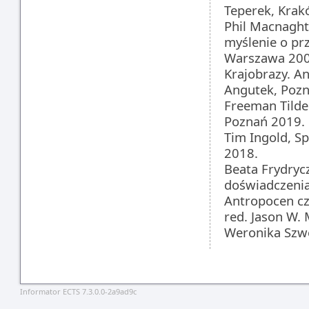
Teperek, Krak
Phil Macnaght
myślenie o prz
Warszawa 200
Krajobrazy. An
Angutek, Poz
Freeman Tilden
Poznań 2019.
Tim Ingold, Sp
2018.
Beata Frydrycz
doświadczenia
Antropocen czy
red. Jason W. 
Weronika Szw
Informator ECTS 7.3.0.0-2a9ad9c