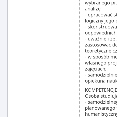
wybranego prz
analizę;
- opracować s
logiczny jego 
- skonstruowa
odpowiednich
- uważnie i z
zastosować d
teoretyczne c
- w sposób me
własnego proj
zajęciach;
- samodzielni
opiekuna nau
KOMPETENCJE
Osoba studiuj
- samodzielne
planowanego t
humanistyczn