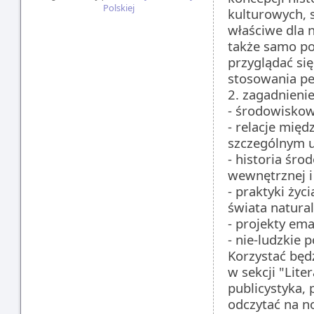
Polskiej
kulturowych, 
właściwe dla 
także samo poj
przyglądać si
stosowania p
2. zagadnienie
- środowiskow
- relacje międ
szczególnym 
- historia śr
wewnętrznej i 
- praktyki życ
świata natura
- projekty em
- nie-ludzkie
Korzystać będ
w sekcji "Lite
publicystyka, 
odczytać na n