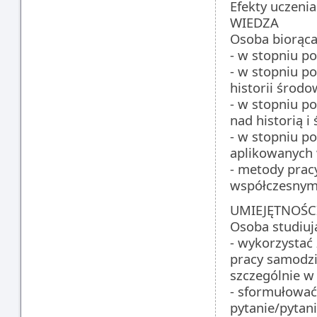
Efekty uczenia
WIEDZA
Osoba biorąca
- w stopniu po
- w stopniu p
historii środo
- w stopniu p
nad historią i
- w stopniu p
aplikowanych 
- metody prac
współczesnymi
UMIEJĘTNOŚC
Osoba studiują
- wykorzystać 
pracy samodzi
szczególnie w 
- sformułować
pytanie/pytan