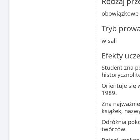
Rodzaj pr
obowiązkowe
Tryb prow
w sali
Efekty ucze
Student zna p
historycznolit
Orientuje się 
1989.
Zna najważniej
książek, nazwy 
Odróżnia pokol
twórców.
Potrafi zreko