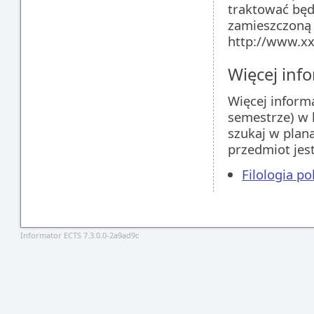
traktować będz
zamieszczoną 
http://www.xx
Więcej info
Więcej inform
semestrze) w 
szukaj w plan
przedmiot jes
Filologia p
Informator ECTS 7.3.0.0-2a9ad9c