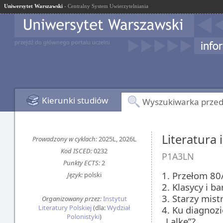
Uniwersytet Warszawski
- Centralny System Uwierzytelniania
przejdź do głównego portalu uczelni
Kierunki studiów
Wyszukiwarka prze
Literatura 
Prowadzony w cyklach:
2025L, 2026L
Kod ISCED:
0232
P1A3LN
Punkty ECTS:
2
1. Przełom 80
Język:
polski
2. Klasycy i ba
3. Starzy mist
Organizowany przez:
Instytut
Literatury Polskiej
(dla:
Wydział
4. Ku diagnozi
Polonistyki
)
„Lalkę”?