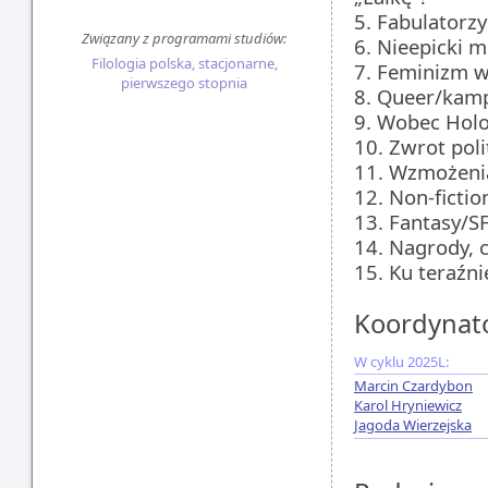
5. Fabulatorzy
Związany z programami studiów:
6. Nieepicki 
Filologia polska, stacjonarne,
7. Feminizm w
pierwszego stopnia
8. Queer/kam
9. Wobec Hol
10. Zwrot poli
11. Wzmożeni
12. Non-ficti
13. Fantasy/S
14. Nagrody, 
15. Ku teraźni
Koordynat
W cyklu 2025L:
Marcin Czardybon
Karol Hryniewicz
Jagoda Wierzejska