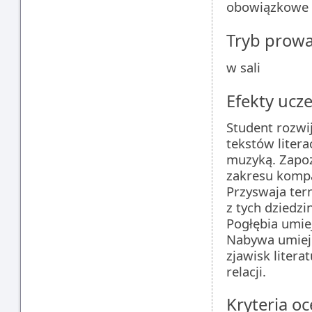
obowiązkowe
Tryb prow
w sali
Efekty ucze
Student rozwij
tekstów liter
muzyką. Zapoz
zakresu kompar
Przyswaja ter
z tych dziedzi
Pogłębia umie
Nabywa umieję
zjawisk liter
relacji.
Kryteria oc