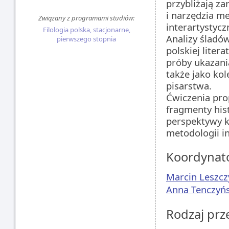
przybliżają za
i narzędzia m
Związany z programami studiów:
interartystycz
Filologia polska, stacjonarne,
Analizy śladó
pierwszego stopnia
polskiej liter
próby ukazani
także jako ko
pisarstwa.
Ćwiczenia pro
fragmenty hist
perspektywy k
metodologii in
Koordynat
Marcin Leszcz
Anna Tenczyń
Rodzaj pr