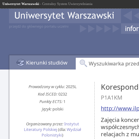
Uniwersytet Warszawski
- Centralny System Uwierzytelniania
przejdź do głównego portalu uczelni
Kierunki studiów
Wyszukiwarka prze
Koresponde
Prowadzony w cyklu:
2025L
Kod ISCED:
0232
P1A1KM
Punkty ECTS:
1
http://www.il
Język:
polski
Zajęcia koncen
Organizowany przez:
Instytut
współczesnych
Literatury Polskiej
(dla:
Wydział
relacjach z m
Polonistyki
)