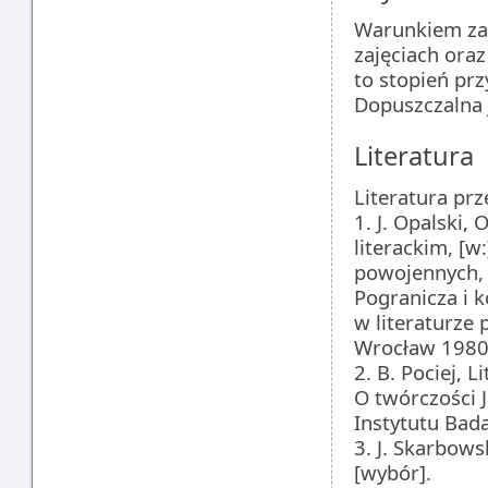
Warunkiem zal
zajęciach ora
to stopień pr
Dopuszczalna 
Literatura
Literatura pr
1. J. Opalski
literackim, [w
powojennych, 
Pogranicza i 
w literaturze p
Wrocław 1980
2. B. Pociej, 
O twórczości J
Instytutu Bad
3. J. Skarbow
[wybór].