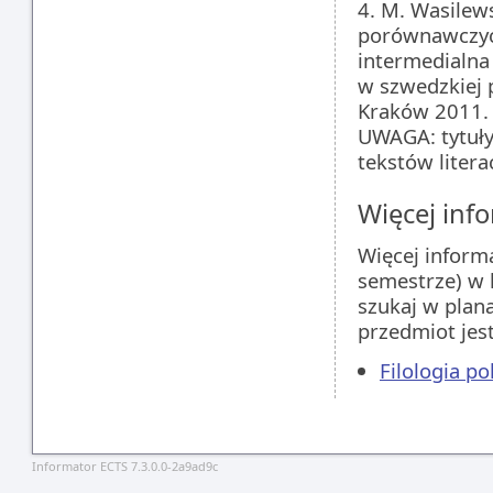
4. M. Wasilew
porównawczych
intermedialna
w szwedzkiej 
Kraków 2011.
UWAGA: tytuły
tekstów litera
Więcej info
Więcej inform
semestrze) w 
szukaj w plan
przedmiot jes
Filologia p
Informator ECTS 7.3.0.0-2a9ad9c