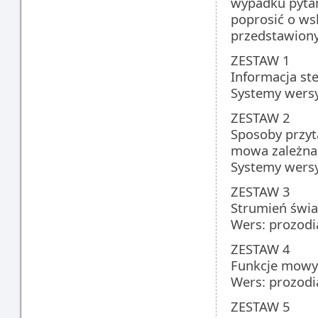
wypadku pytań
poprosić o ws
przedstawion
ZESTAW 1
Informacja st
Systemy wersy
ZESTAW 2
Sposoby przyt
mowa zależna,
Systemy wersy
ZESTAW 3
Strumień świa
Wers: prozodia
ZESTAW 4
Funkcje mowy
Wers: prozodia
ZESTAW 5