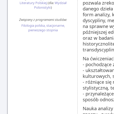
pozwala zreko
Literatury Polskiej
(dla:
Wydział
Polonistyki
)
danego dzieła
form analizy, 
dyscypliny, me
Związany z programami studiów:
na sprawne wy
Filologia polska, stacjonarne,
pierwszego stopnia
późniejszej ed
oraz w badani
historycznolit
transdyscyplin
Na ćwiczeniac
- pochodzące 
- ukształtowa
kulturowych, 
- różniące si
stylistyczną, 
- przynależąc
sposób odnosz
Nauka analizy