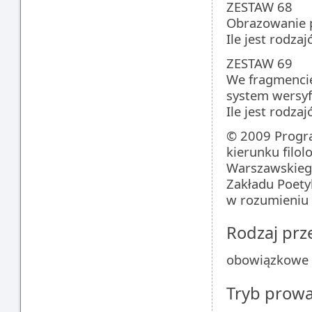
ZESTAW 68
Obrazowanie po
Ile jest rodzaj
ZESTAW 69
We fragmencie
system wersyfi
Ile jest rodzaj
© 2009 Progra
kierunku filol
Warszawskiego
Zakładu Poetyk
w rozumieniu
Rodzaj pr
obowiązkowe
Tryb prow