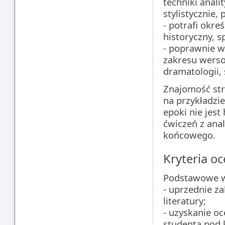
techniki anal
stylistycznie,
- potrafi okre
historyczny, s
- poprawnie w
zakresu wersol
dramatologii, s
Znajomość stra
na przykładzi
epoki nie jest
ćwiczeń z anal
końcowego.
Kryteria oc
Podstawowe wa
- uprzednie za
literatury;
- uzyskanie oc
studenta pod 