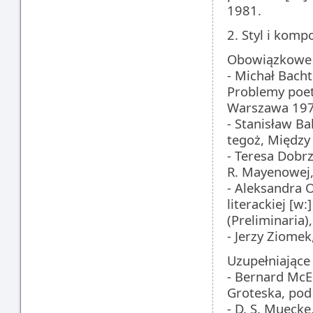
1981.
2. Styl i komp
Obowiązkowe
- Michał Bacht
Problemy poet
Warszawa 197
- Stanisław Ba
tegoż, Między
- Teresa Dobrz
R. Mayenowej
- Aleksandra 
literackiej [w
(Preliminaria)
- Jerzy Ziomek
Uzupełniające
- Bernard McEl
Groteska, pod
- D. S. Muecke