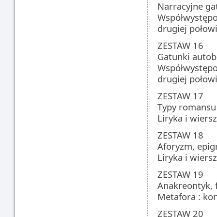
Narracyjne ga
Współwystępo
drugiej połow
ZESTAW 16
Gatunki autobi
Współwystępo
drugiej połow
ZESTAW 17
Typy romansu (
Liryka i wiers
ZESTAW 18
Aforyzm, epig
Liryka i wiers
ZESTAW 19
Anakreontyk, f
Metafora : ko
ZESTAW 20