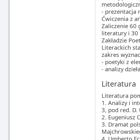
metodologicz
- prezentacja 
Ćwiczenia z an
Zaliczenie 60 
literatury i 3
Zakładzie Poet
Literackich s
zakres wyzna
- poetyki z ele
- analizy dzieł
Literatura
Literatura pom
1. Analizy i in
3, pod red. D.
2. Eugeniusz 
3. Dramat pols
Majchrowskieg
4. Umberto Eco,