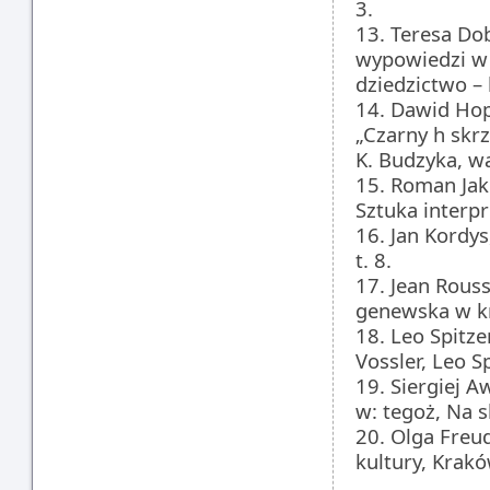
3.
13. Teresa Dob
wypowiedzi w 
dziedzictwo –
14. Dawid Ho
„Czarny h skrz
K. Budzyka, w
15. Roman Jako
Sztuka interpr
16. Jan Kordys
t. 8.
17. Jean Rouss
genewska w k
18. Leo Spitze
Vossler, Leo S
19. Siergiej 
w: tegoż, Na 
20. Olga Freu
kultury, Krak