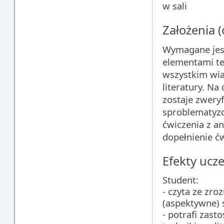
w sali
Założenia 
Wymagane jest
elementami te
wszystkim wia
literatury. Na
zostaje zweryf
sproblematyzo
ćwiczenia z an
dopełnienie ćw
Efekty ucze
Student:
- czyta ze zro
(aspektywne) s
- potrafi zast