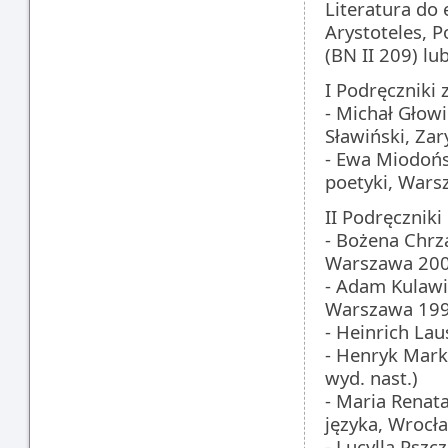
Literatura do
Arystoteles, P
(BN II 209) lu
I Podręczniki 
- Michał Głow
Sławiński, Zar
- Ewa Miodońs
poetyki, Wars
II Podręczniki
- Bożena Chrz
Warszawa 200
- Adam Kulawik
Warszawa 1990
- Heinrich La
- Henryk Marki
wyd. nast.)
- Maria Renat
języka, Wrocła
- Lucylla Pszc