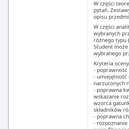
W części teor
pytań. Zestaw
opisu przedmi
W części anal
wybranych prze
różnego typu 
Student może 
wybranego pr
Kryteria ocen
- poprawność 
- umiejętność
narzuconych n
- poprawna kw
wskazanie roz
wzorca gatun
składników r
- poprawna ch
- rozpoznanie