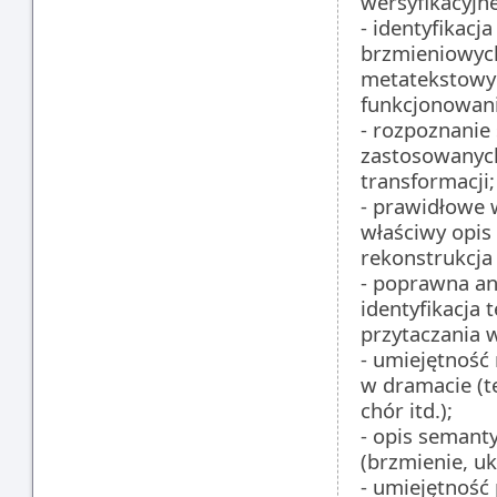
wersyfikacyjne
- identyfikacj
brzmieniowych
metatekstowyc
funkcjonowan
- rozpoznanie
zastosowanych
transformacji;
- prawidłowe 
właściwy opis
rekonstrukcja
- poprawna an
identyfikacja
przytaczania 
- umiejętność
w dramacie (te
chór itd.);
- opis semant
(brzmienie, uk
- umiejętność 