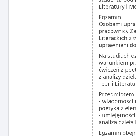
Literatury i M
Egzamin
Osobami upra
pracownicy Zak
Literackich z 
uprawnieni do
Na studiach dz
warunkiem prz
ćwiczeń z poet
z analizy dzie
Teorii Literat
Przedmiotem 
- wiadomości 
poetyka z elem
- umiejętnośc
analiza dzieła 
Egzamin obejm