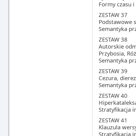
Formy czasu i 
ZESTAW 37
Podstawowe st
Semantyka prz
ZESTAW 38
Autorskie odm
Przybosia, Róż
Semantyka prz
ZESTAW 39
Cezura, diere
Semantyka prz
ZESTAW 40
Hiperkataleksa
Stratyfikacja 
ZESTAW 41
Klauzula wersy
Stratyfikacja 