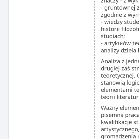
znaczy - z wy
- gruntownej z
zgodnie z wym
- wiedzy stud
historii filozo
studiach;
- artykułów te
analizy dzieła 
Analiza z jedne
drugiej zaś s
teoretycznej. 
stanowią logi
elementami te
teorii literatur
Ważny element 
pisemna praca
kwalifikacje s
artystycznego
gromadzenia r