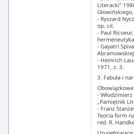
Literacki” 198
Głowińskiego,
- Ryszard Nycz
op. cit.
- Paul Ricoeur
hermeneutyka,
- Gayatri Spiva
Abramowskiej
- Heinrich Lau
1971, z. 3.
3. Fabuła i nar
Obowiązkowe
- Włodzimierz 
„Pamiętnik Lit
- Franz Stanze
Teoria form n
red. R. Handk
Uzupełniające