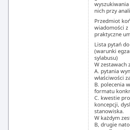
wyszukiwania 
nich przy anal
Przedmiot koń
wiadomości z p
praktyczne umi
Lista pytań do
(warunki egza
sylabusu)
W zestawach z
A. pytania wy
właściwości za
B. polecenia 
formatu konkr
C. kwestie pr
koncepcji, dy
stanowiska.
W każdym zest
B, drugie nat