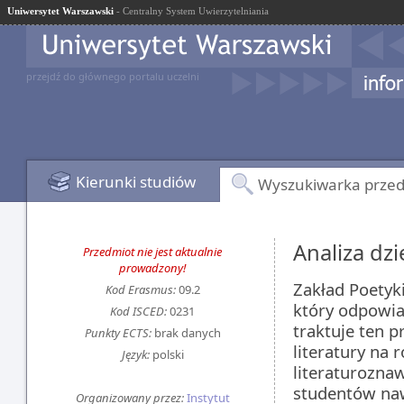
Uniwersytet Warszawski
- Centralny System Uwierzytelniania
przejdź do głównego portalu uczelni
Kierunki studiów
Wyszukiwarka prze
Analiza dzi
Przedmiot nie jest aktualnie
prowadzony!
Zakład Poetyki
Kod Erasmus:
09.2
który odpowiad
Kod ISCED:
0231
traktuje ten p
Punkty ECTS:
brak danych
literatury na
Język:
polski
literaturozna
studentów naw
Organizowany przez:
Instytut