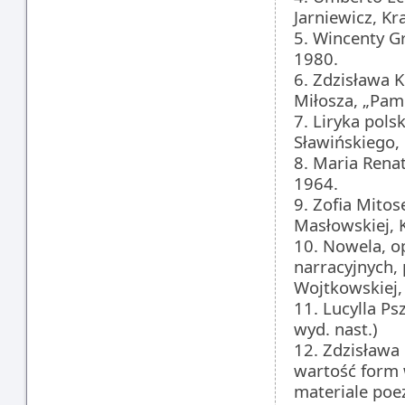
Jarniewicz, K
5. Wincenty G
1980.
6. Zdzisława 
Miłosza, „Pami
7. Liryka polsk
Sławińskiego, 
8. Maria Rena
1964.
9. Zofia Mitos
Masłowskiej, 
10. Nowela, o
narracyjnych, 
Wojtkowskiej,
11. Lucylla P
wyd. nast.)
12. Zdzisława
wartość form 
materiale poez