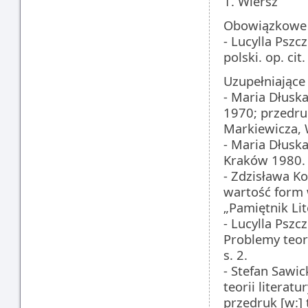
1. Wiersz
Obowiązkowe
- Lucylla Pszc
polski. op. cit.
Uzupełniające
- Maria Dłuska
1970; przedruk
Markiewicza,
- Maria Dłuska
Kraków 1980.
- Zdzisława Ko
wartość form 
„Pamiętnik Lit
- Lucylla Pszc
Problemy teor
s. 2.
- Stefan Sawic
teorii literat
przedruk [w:]