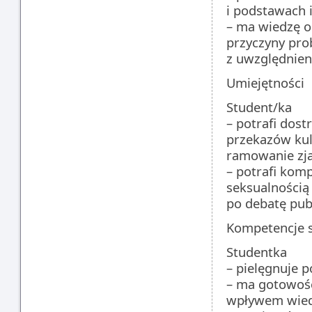
i podstawach 
– ma wiedzę o 
przyczyny pro
z uwzględnie
Umiejętności
Student/ka
– potrafi dost
przekazów kul
ramowanie zja
– potrafi kom
seksualnością
po debatę pub
Kompetencje 
Studentka
– pielęgnuje 
– ma gotowość
wpływem wied