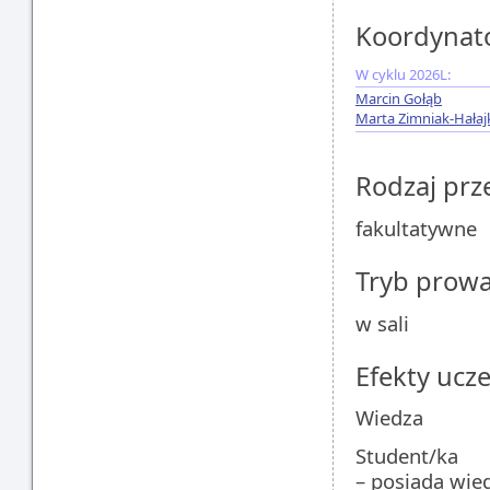
Koordynat
W cyklu 2026L:
Marcin Gołąb
Marta Zimniak-Hałaj
Rodzaj pr
fakultatywne
Tryb prow
w sali
Efekty ucze
Wiedza
Student/ka
– posiada wied