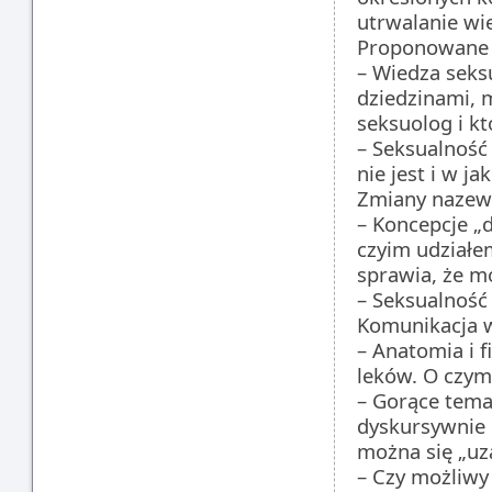
utrwalanie wi
Proponowane 
– Wiedza seksu
dziedzinami, 
seksuolog i k
– Seksualność 
nie jest i w j
Zmiany nazewn
– Koncepcje „
czyim udziałe
sprawia, że m
– Seksualność 
Komunikacja 
– Anatomia i f
leków. O czym
– Gorące tema
dyskursywnie s
można się „uz
– Czy możliwy