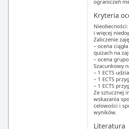
ograniczeń m
Kryteria oc
Nieobecności: 
i więcej niedo
Zaliczenie zaję
– ocena ciągł
quizach na zaj
– ocena grup
Szacunkowy na
– 1 ECTS udzia
– 1 ECTS przy
– 1 ECTS przy
Ze sztucznej 
wskazania spo
celowości i s
wyników.
Literatura