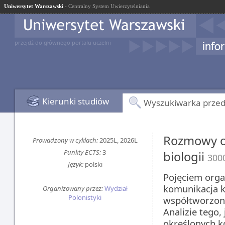
Uniwersytet Warszawski
- Centralny System Uwierzytelniania
przejdź do głównego portalu uczelni
Kierunki studiów
Wyszukiwarka prze
Rozmowy o 
Prowadzony w cyklach:
2025L, 2026L
Punkty ECTS:
3
biologii
300
Język:
polski
Pojęciem orga
komunikacja k
Organizowany przez:
Wydział
Polonistyki
współtworzona
Analizie tego
określonych k