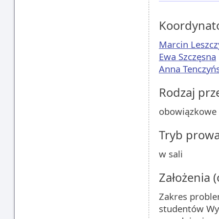
Koordynat
Marcin Leszcz
Ewa Szczęsna
Anna Tenczyń
Rodzaj pr
obowiązkowe
Tryb prow
w sali
Założenia 
Zakres proble
studentów Wydz