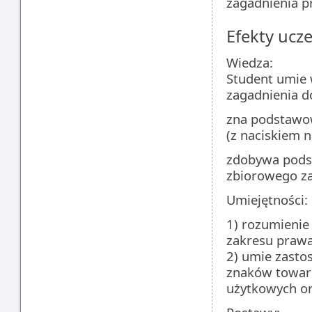
zagadnienia p
Efekty ucze
Wiedza:
Student umie
zagadnienia d
zna podstawow
(z naciskiem n
zdobywa podst
zbiorowego z
Umiejętności:
1) rozumienie
zakresu prawa
2) umie zasto
znaków towar
użytkowych o