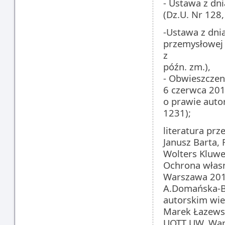
- Ustawa z dn
(Dz.U. Nr 128,
-Ustawa z dni
przemysłowej (
z
późn. zm.),
- Obwieszczen
6 czerwca 201
o prawie auto
1231);
literatura prz
Janusz Barta,
Wolters Kluwe
Ochrona własno
Warszawa 20
A.Domańska-Ba
autorskim wi
Marek Łazewsk
UOTT UW, Wa