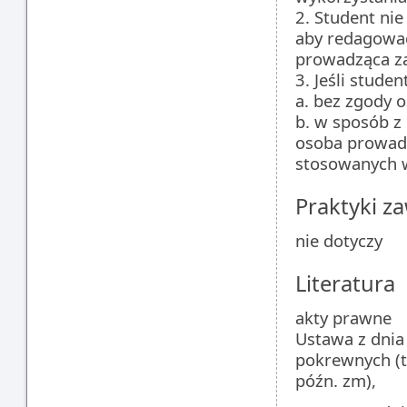
2. Student nie
aby redagować
prowadząca zaj
3. Jeśli stude
a. bez zgody 
b. w sposób z
osoba prowadz
stosowanych w
Praktyki 
nie dotyczy
Literatura
akty prawne
Ustawa z dnia
pokrewnych (te
późn. zm),