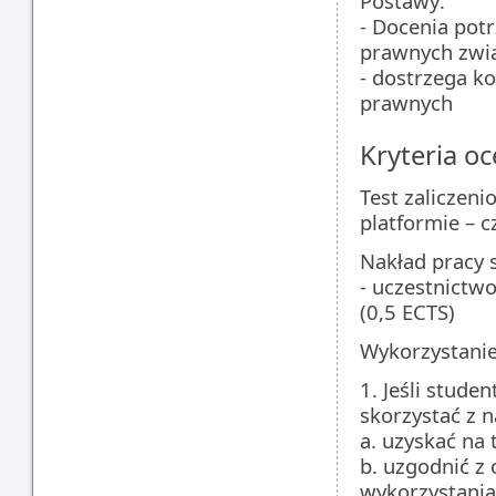
Postawy:
- Docenia pot
prawnych zwią
- dostrzega k
prawnych
Kryteria oc
Test zaliczen
platformie – c
Nakład pracy 
- uczestnictwo
(0,5 ECTS)
Wykorzystanie 
1. Jeśli stude
skorzystać z n
a. uzyskać na
b. uzgodnić z 
wykorzystania 