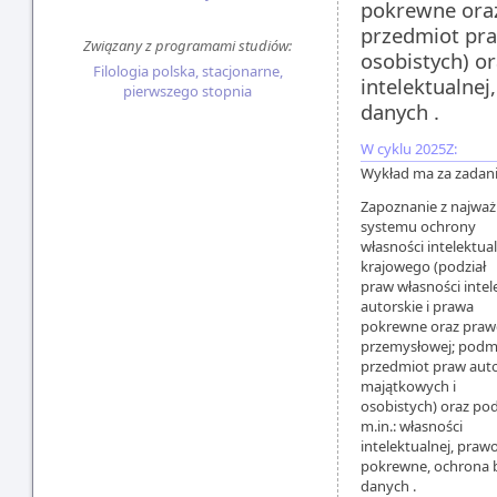
pokrewne oraz
przedmiot pra
Związany z programami studiów:
osobistych) o
Filologia polska, stacjonarne,
intelektualne
pierwszego stopnia
danych .
W cyklu 2025Z:
Wykład ma za zadani
Zapoznanie z najwa
systemu ochrony
własności intelektua
krajowego (podział
praw własności intel
autorskie i prawa
pokrewne oraz praw
przemysłowej; podmi
przedmiot praw auto
majątkowych i
osobistych) oraz p
m.in.: własności
intelektualnej, praw
pokrewne, ochrona 
danych .