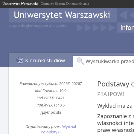
Uniwersytet Warszawski
- Centralny System Uwierzytelniania
przejdź do głównego portalu uczelni
Kierunki studiów
Wyszukiwarka prze
Podstawy o
Prowadzony w cyklach:
2025Z, 2026Z
Kod Erasmus:
10.9
P1A1POWI
Kod ISCED:
0421
Wykład ma za 
Punkty ECTS:
0,5
Język:
polski
Zapoznanie z 
własności int
Organizowany przez:
Wydział
praw własnośc
Polonistyki