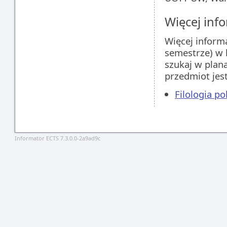
Więcej info
Więcej inform
semestrze) w 
szukaj w plan
przedmiot jes
Filologia p
Informator ECTS 7.3.0.0-2a9ad9c