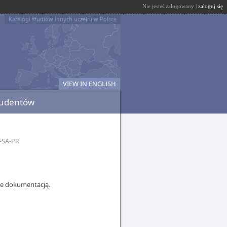
Nie jesteś zalogowany |
zaloguj się
Katalogi studiów innych uczelni w Polsce
VIEW IN ENGLISH
tudentów
-SA-PR
nie dokumentacją.