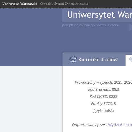
Uniwersytet Warszawski
- Centralny System Uwierzytelniania
przejdź do głównego portalu uczelni
Kierunki studiów
Prowadzony w cyklach:
2025, 202
Kod Erasmus:
08.3
Kod ISCED:
0222
Punkty ECTS:
3
Język:
polski
Organizowany przez:
Wydział Histor