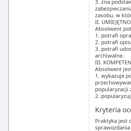
3. zna podst
zabezpieczani
zasobu, w któ
II. UMIEJĘTNO
Absolwent pot
1. potrafi op
2. potrafi op
3. potrafi ud
archiwalne.
III. KOMPETE
Absolwent jes
1. wykazuje p
przechowywani
popularyzacji
2. popularyzu
Kryteria oc
Praktyka jest
sprawozdania 