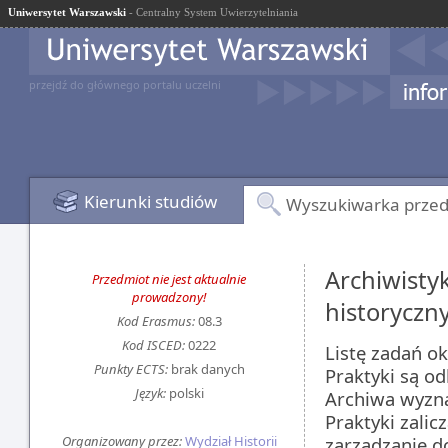
Uniwersytet Warszawski
- Centralny System Uwierzytelniania
przejdź do głównego portalu uczelni
Kierunki studiów
Wyszukiwarka prze
Archiwisty
Przedmiot nie jest aktualnie
prowadzony!
historyczn
Kod Erasmus:
08.3
Kod ISCED:
0222
Listę zadań o
Punkty ECTS:
brak danych
Praktyki są o
Język:
polski
Archiwa wyzna
Praktyki zalic
Organizowany przez:
Wydział Historii
zarządzanie d