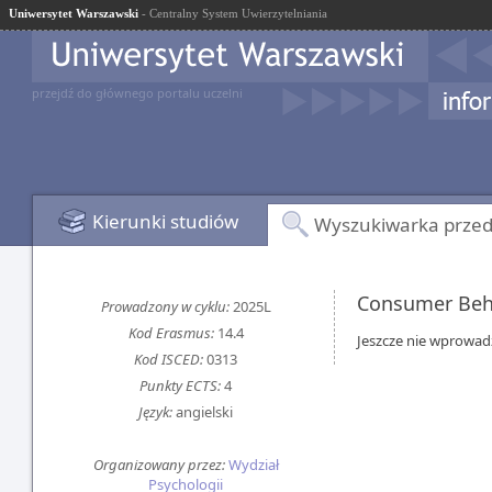
Uniwersytet Warszawski
- Centralny System Uwierzytelniania
przejdź do głównego portalu uczelni
Kierunki studiów
Wyszukiwarka prze
Consumer Beh
Prowadzony w cyklu:
2025L
Kod Erasmus:
14.4
Jeszcze nie wprowad
Kod ISCED:
0313
Punkty ECTS:
4
Język:
angielski
Organizowany przez:
Wydział
Psychologii