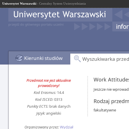
Uniwersytet Warszawski
- Centralny System Uwierzytelniania
przejdź do głównego portalu uczelni
Kierunki studiów
Wyszukiwarka prze
Work Attitud
Przedmiot nie jest aktualnie
prowadzony!
Jeszcze nie wprowad
Kod Erasmus:
14.4
Kod ISCED:
0313
Rodzaj przedm
Punkty ECTS:
brak danych
fakultatywne
Język:
angielski
Organizowany przez:
Wydział