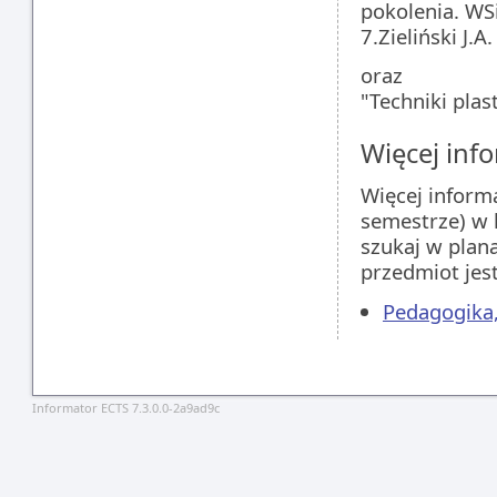
pokolenia. WS
7.Zieliński J.
oraz
"Techniki plas
Więcej info
Więcej inform
semestrze) w 
szukaj w plan
przedmiot jes
Pedagogika,
Informator ECTS 7.3.0.0-2a9ad9c