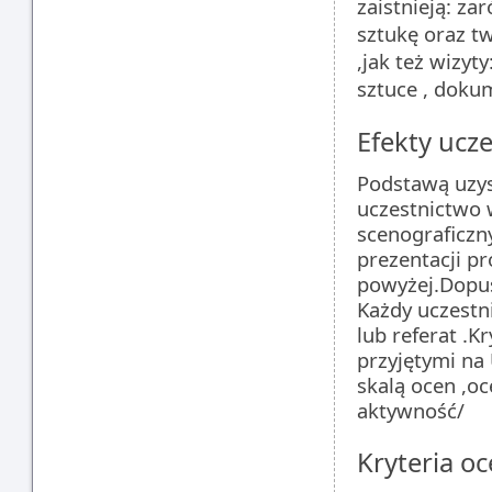
zaistnieją: za
sztukę oraz t
,jak też wizyt
sztuce , dokum
Efekty ucze
Podstawą uzys
uczestnictwo w
scenograficzn
prezentacji p
powyżej.Dopus
Każdy uczestn
lub referat .K
przyjętymi na
skalą ocen ,oc
aktywność/
Kryteria oc