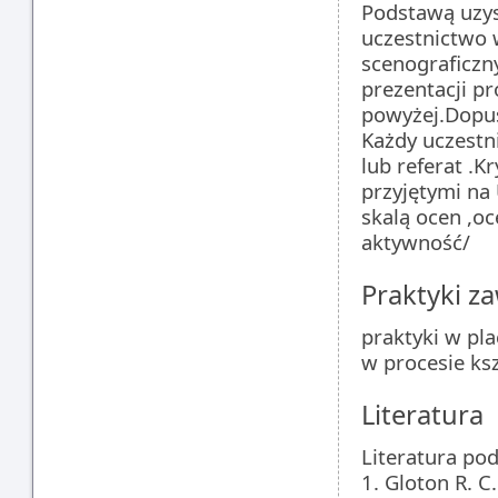
Podstawą uzys
uczestnictwo w
scenograficzn
prezentacji p
powyżej.Dopus
Każdy uczestn
lub referat .K
przyjętymi na
skalą ocen ,oc
aktywność/
Praktyki 
praktyki w pl
w procesie ks
Literatura
Literatura po
1. Gloton R. C