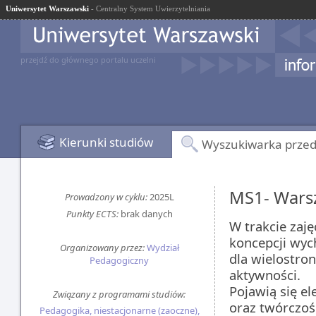
Uniwersytet Warszawski
- Centralny System Uwierzytelniania
przejdź do głównego portalu uczelni
Kierunki studiów
Wyszukiwarka prze
MS1- Warsz
Prowadzony w cyklu:
2025L
Punkty ECTS:
brak danych
W trakcie zaję
koncepcji wych
Organizowany przez:
Wydział
dla wielostron
Pedagogiczny
aktywności.
Pojawią się el
Związany z programami studiów:
oraz twórczość
Pedagogika, niestacjonarne (zaoczne),