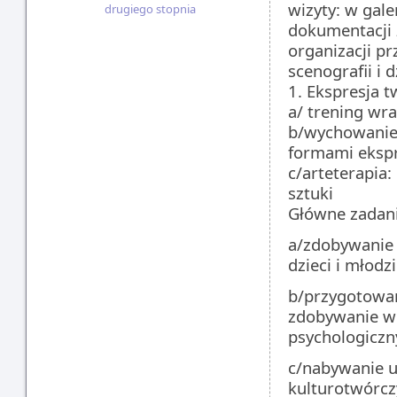
wizyty: w gale
drugiego stopnia
dokumentacji 
organizacji p
scenografii i 
1. Ekspresja t
a/ trening wra
b/wychowanie 
formami ekspr
c/arteterapia:
sztuki
Główne zadani
a/zdobywanie 
dzieci i młodz
b/przygotowani
zdobywanie wi
psychologiczn
c/nabywanie u
kulturotwórcz