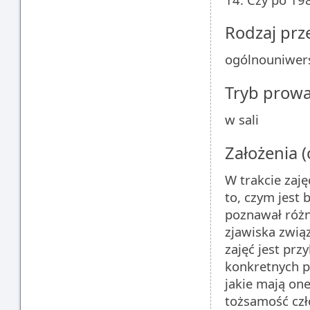
Rodzaj pr
ogólnouniwers
Tryb prow
w sali
Założenia 
W trakcie zaj
to, czym jest 
poznawał różn
zjawiska zwią
zajęć jest prz
konkretnych p
jakie mają on
tożsamość cz