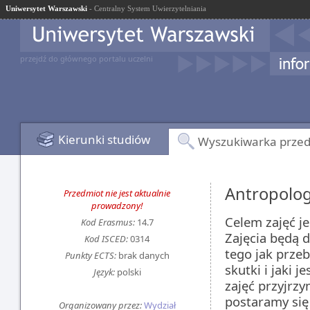
Uniwersytet Warszawski
- Centralny System Uwierzytelniania
przejdź do głównego portalu uczelni
Kierunki studiów
Wyszukiwarka prze
Antropolo
Przedmiot nie jest aktualnie
prowadzony!
Celem zajęć je
Kod Erasmus:
14.7
Zajęcia będą 
Kod ISCED:
0314
tego jak przeb
Punkty ECTS:
brak danych
skutki i jaki 
Język:
polski
zajęć przyjrz
postaramy się
Organizowany przez:
Wydział