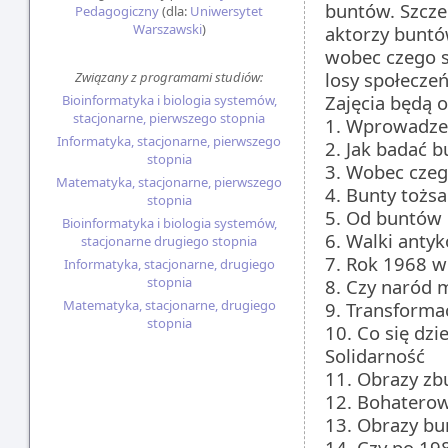
buntów. Szcze
Pedagogiczny
(dla:
Uniwersytet
Warszawski
)
aktorzy buntó
wobec czego s
losy społeczeń
Związany z programami studiów:
Zajęcia będą 
Bioinformatyka i biologia systemów,
stacjonarne, pierwszego stopnia
1. Wprowadzen
Informatyka, stacjonarne, pierwszego
2. Jak badać b
stopnia
3. Wobec czego
Matematyka, stacjonarne, pierwszego
4. Bunty tożs
stopnia
5. Od buntów 
Bioinformatyka i biologia systemów,
6. Walki antyk
stacjonarne drugiego stopnia
7. Rok 1968 w
Informatyka, stacjonarne, drugiego
stopnia
8. Czy naród 
Matematyka, stacjonarne, drugiego
9. Transforma
stopnia
10. Co się dzi
Solidarność
11. Obrazy zb
12. Bohaterow
13. Obrazy bu
14. Czy po 19