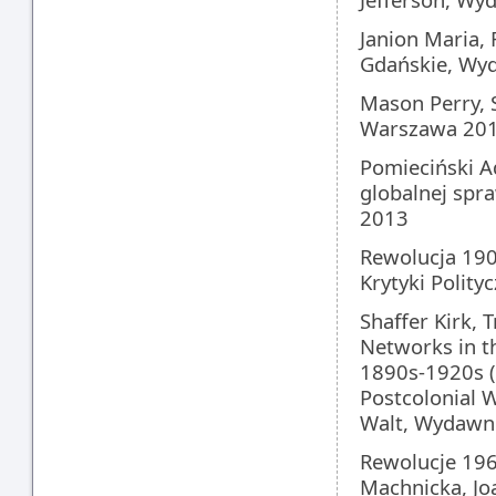
Janion Maria,
Gdańskie, Wy
Mason Perry, 
Warszawa 20
Pomieciński A
globalnej sp
2013
Rewolucja 190
Krytyki Polit
Shaffer Kirk, 
Networks in t
1890s-1920s (
Postcolonial 
Walt, Wydawni
Rewolucje 196
Machnicka, J