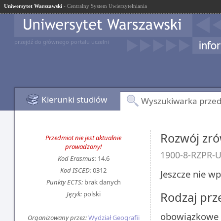
Uniwersytet Warszawski
- Centralny System Uwierzytelniania
przejdź do głównego portalu uczelni
Kierunki studiów
Wyszukiwarka prze
Rozwój zr
Przedmiot nie jest aktualnie
prowadzony!
1900-8-RZPR-
Kod Erasmus:
14.6
Kod ISCED:
0312
Jeszcze nie w
Punkty ECTS:
brak danych
Język:
polski
Rodzaj pr
obowiązkowe
Organizowany przez:
Wydział Geografii