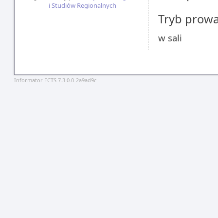
i Studiów Regionalnych
Tryb prow
w sali
Informator ECTS 7.3.0.0-2a9ad9c