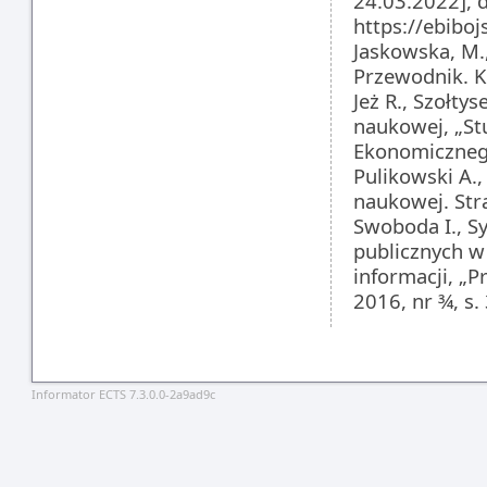
24.03.2022],
https://ebiboj
­Jaskowska, M.
Przewodnik. 
­Jeż R., Szołty
naukowej, „St
Ekonomicznego
­Pulikowski A
naukowej. Stra
­Swoboda I., 
publicznych w
informacji, „P
2016, nr ¾, s.
Informator ECTS 7.3.0.0-2a9ad9c