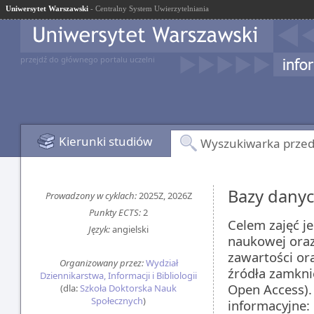
Uniwersytet Warszawski
- Centralny System Uwierzytelniania
przejdź do głównego portalu uczelni
Kierunki studiów
Wyszukiwarka prze
Bazy danyc
Prowadzony w cyklach:
2025Z, 2026Z
Punkty ECTS:
2
Celem zajęć je
Język:
angielski
naukowej oraz
zawartości or
Organizowany przez:
Wydział
źródła zamkni
Dziennikarstwa, Informacji i Bibliologii
Open Access).
(dla:
Szkoła Doktorska Nauk
Społecznych
)
informacyjne: