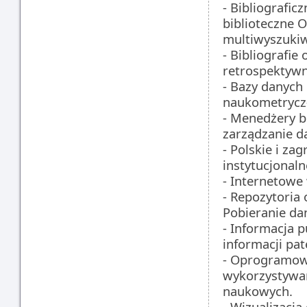
­- Bibliografi
biblioteczne O
multiwyszukiw
­- Bibliografie
retrospektywna
­- Bazy danych
naukometrycz
­- Menedżery 
zarządzanie d
­- Polskie i za
instytucjonaln
­- Internetow
­- Repozytori
Pobieranie da
­- Informacja 
informacji pat
­- Oprogramow
wykorzystywan
naukowych.
­- Wizualizacj