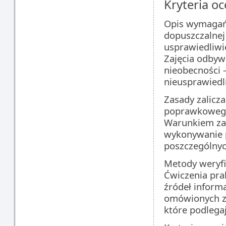
Kryteria oc
Opis wymagań 
dopuszczalnej
usprawiedliwi
Zajęcia odbyw
nieobecności 
nieusprawiedli
Zasady zalicza
poprawkoweg
Warunkiem zal
wykonywanie p
poszczególnyc
Metody weryfik
Ćwiczenia pr
źródeł inform
omówionych za
które podlega