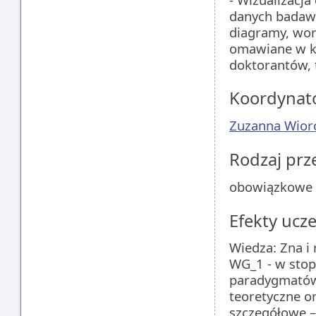
danych badaw-
diagramy, word
omawiane w ko
doktorantów, t
Koordynat
Zuzanna Wior
Rodzaj pr
obowiązkowe
Efekty ucze
Wiedza: Zna i
WG_1 - w stop
paradygmatów
teoretyczne o
szczegółowe –