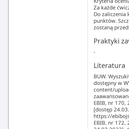
Kryteria oceni
Za każde ćwic
Do zaliczenia
punktów. Szcz
zostaną przed
Praktyki 
-
Literatura
­BUW. Wyszuki
dostępny w W
content/uplo
zaawansowane
­EBIB, nr 170,
[dostęp 24.0
https://ebiboj
­EBIB, nr 172,