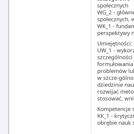
społecznych
WG_2 - główne
społecznych, 
WK_1 - fundam
perspektywy n
Umiejętności: 
UW_1 - wykorz
szczególności
formułowania 
problemów lu
w szcze-gólno
dziedzinie na
rozwijać meto
stosować, wn
Kompetencje s
KK_1 - krytyc
obrębie nauk 