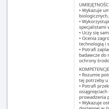
UMIEJĘTNOŚCI
• Wykazuje umi
biologicznych
• Wykorzystu
specjalistami 
• Uczy się sa
• Ocenia zagr
technologią i
• Potrafi zap
badawcze do r
ochrony środ
KOMPETENCJE
• Rozumie potr
tej potrzeby u
• Potrafi prz
osiągnięciach
prowadzenia 
• Wykazuje os
dostępnej w 