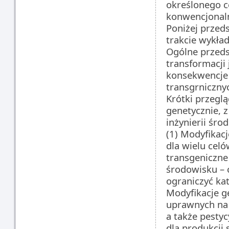
określonego 
konwencjonaln
Poniżej przed
trakcie wykład
Ogólne przeds
transformacji 
konsekwencje
transgrniczny
Krótki przegl
genetycznie, 
inżynierii śro
(1) Modyfikac
dla wielu celó
transgeniczne
środowisku – 
ograniczyć ka
Modyfikacje ge
uprawnych na 
a także pesty
dla produkcji 