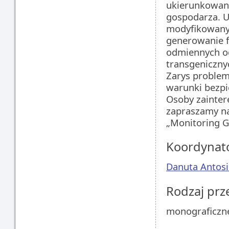
ukierunkowana
gospodarza. 
modyfikowanyc
generowanie f
odmiennych od 
transgeniczny
Zarys problem
warunki bezpi
Osoby zainter
zapraszamy na
„Monitoring 
Koordynat
Danuta Antosi
Rodzaj pr
monograficzn