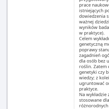
prace naukowe
istniejących 
dowiedzenia s
ważnej dziedz
wyników badań
w praktyce).
Celem wykładu
genetyczną mo
poprawy stanu
zagadnień ogó
dla osób bez 
roślin. Zatem
genetyki czy 
wiedzy; z kole
ugruntować or
praktyce.
Na wykładzie 
stosowane dl
różnorodnych 