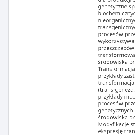
genetyczne sp
biochemicznyc
nieorganicznyc
transgeniczny
procesów prze
wykorzystywan
przeszczepów (
transformowan
środowiska or
Transformacja
przykłady zas
transformacj
(trans-geneza,
przykłady mody
procesów prz
genetycznych 
środowiska or
Modyfikacje s
ekspresję tra