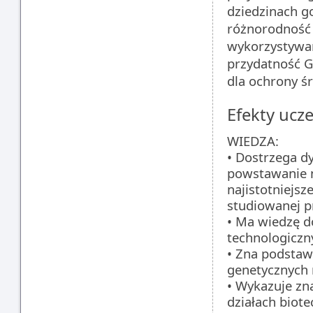
dziedzinach g
różnorodność
wykorzystywa
przydatność G
dla ochrony ś
Efekty ucze
WIEDZA:
• Dostrzega d
powstawanie n
najistotniejsz
studiowanej pr
• Ma wiedzę d
technologiczn
• Zna podstaw
genetycznych 
• Wykazuje zn
działach biote