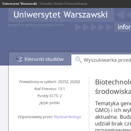
Uniwersytet Warszawski
- Centralny System Uwierzytelniania
przejdź do głównego portalu uczelni
Kierunki studiów
Wyszukiwarka prze
Biotechnol
Prowadzony w cyklach:
2025Z, 2026Z
Kod Erasmus:
13.1
środowisk
Punkty ECTS:
2
Tematyka gene
Język:
polski
GMO) i ich wy
aktualna. Bud
Organizowany przez:
Wydział Biologii
udział brak c
przygotowany 