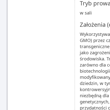
Tryb prow
w sali
Założenia 
Wykorzystywan
GMO) przez cz
transgeniczne
jako zagrożeni
środowiska. T
zarówno dla c
biotechnologii
modyfikowanyc
dziedzin, w t
kontrowersyjn
niezbędną dla
genetycznych, 
przydatności 