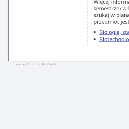
Więcej inform
semestrze) w 
szukaj w plan
przedmiot jes
Biologia, s
Biotechnolo
Informator ECTS 7.3.0.0-2a9ad9c