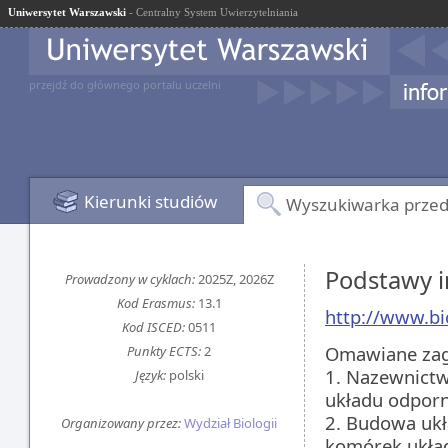
Uniwersytet Warszawski
- Centralny System Uwierzytelniania
przejdź do głównego portalu uczelni
Kierunki studiów
Wyszukiwarka prze
Podstawy 
Prowadzony w cyklach:
2025Z, 2026Z
Kod Erasmus:
13.1
http://www.bio
Kod ISCED:
0511
Omawiane zag
Punkty ECTS:
2
1. Nazewnictw
Język:
polski
układu odpor
2. Budowa ukł
Organizowany przez:
Wydział Biologii
komórek ukła