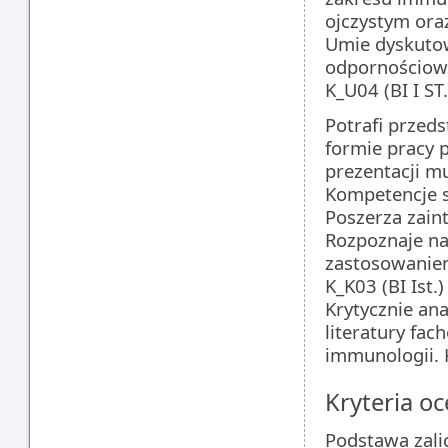
ojczystym oraz
Umie dyskuto
odpornościowy
K_U04 (BI I ST.
Potrafi przed
formie pracy 
prezentacji mu
Kompetencje 
Poszerza zain
Rozpoznaje na
zastosowaniem
K_K03 (BI Ist.)
Krytycznie an
literatury fac
immunologii. K
Kryteria oc
Podstawa zali