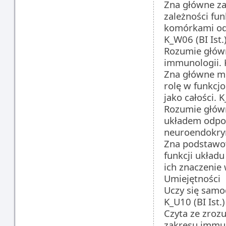
Zna główne za
zależności fu
komórkami odp
K_W06 (BI Ist.
Rozumie główn
immunologii. K
Zna główne me
rolę w funkc
jako całości. K
Rozumie głów
układem odpo
neuroendokryn
Zna podstawo
funkcji układ
ich znaczenie 
Umiejętności
Uczy się samo
K_U10 (BI Ist.)
Czyta ze zroz
zakresu immun