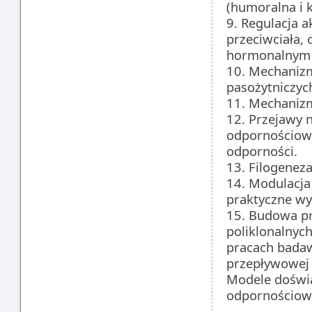
(humoralna i
9. Regulacja 
przeciwciała,
hormonalnym 
10. Mechanizm
pasożytniczyc
11. Mechaniz
12. Przejawy 
odpornościowe
odporności.
13. Filogenez
14. Modulacja
praktyczne wy
15. Budowa pr
poliklonalnyc
pracach badaw
przepływowej 
Modele doświ
odpornościow