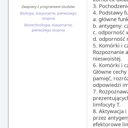
3. Pochodzen
Związany z programami studiów:
4. Podstawy 
Biologia, stacjonarne, pierwszego
a. główne fun
stopnia
b. antygeny: 
Biotechnologia, stacjonarne,
pierwszego stopnia
c. odporność
d. odporność 
5. Komórki i c
Rozpoznanie a
nieswoistej.
6. Komórki i c
Główne cechy 
pamięć, rozró
odpowiedzi im
7. Rozpoznawa
prezentującyc
limfocyty T.
8. Aktywacja 
przez antygeny
efektorowe li