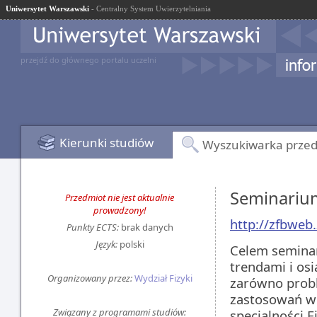
Uniwersytet Warszawski
- Centralny System Uwierzytelniania
przejdź do głównego portalu uczelni
Kierunki studiów
Wyszukiwarka prze
Seminarium
Przedmiot nie jest aktualnie
prowadzony!
http://zfbweb.
Punkty ECTS:
brak danych
Język:
polski
Celem seminar
trendami i osi
Organizowany przez:
Wydział Fizyki
zarówno prob
zastosowań w 
Związany z programami studiów:
specjalności 