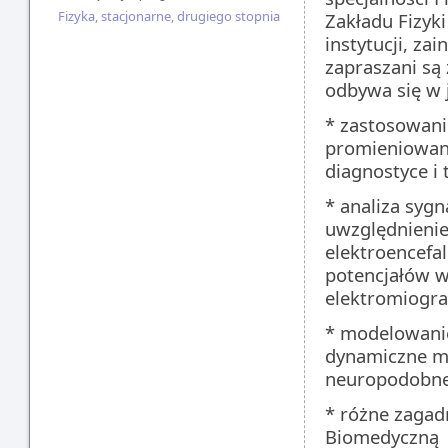
Fizyka, stacjonarne, drugiego stopnia
Zakładu Fizyk
instytucji, z
zapraszani są
odbywa się w 
* zastosowanie
promieniowani
diagnostyce i 
* analiza syg
uwzględnienie
elektroencefa
potencjałów w
elektromiogra
* modelowanie
dynamiczne mo
neuropodobn
* różne zagad
Biomedyczną