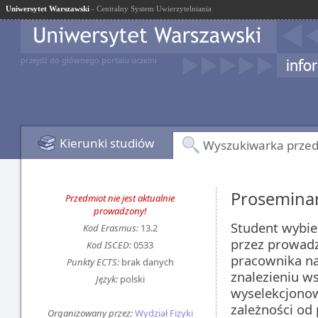
Uniwersytet Warszawski
- Centralny System Uwierzytelniania
przejdź do głównego portalu uczelni
Kierunki studiów
Wyszukiwarka prze
Prosemina
Przedmiot nie jest aktualnie
prowadzony!
Student wybie
Kod Erasmus:
13.2
przez prowad
Kod ISCED:
0533
pracownika na
Punkty ECTS:
brak danych
znalezieniu ws
Język:
polski
wyselekcjonow
zależności od
Organizowany przez:
Wydział Fizyki