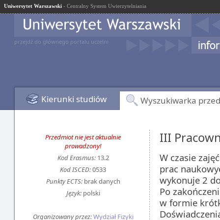
Uniwersytet Warszawski
- Centralny System Uwierzytelniania
przejdź do głównego portalu uczelni
Kierunki studiów
Wyszukiwarka prze
III Pracown
Przedmiot nie jest aktualnie
prowadzony!
W czasie zaję
Kod Erasmus:
13.2
prac naukowyc
Kod ISCED:
0533
wykonuje 2 do
Punkty ECTS:
brak danych
Po zakończeni
Język:
polski
w formie krót
Doświadczenia
Organizowany przez:
Wydział Fizyki