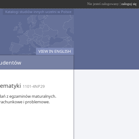
Nie jesteś zalogowany |
zaloguj się
Katalogi studiów innych uczelni w Polsce
VIEW IN ENGLISH
tudentów
atematyki
1101-4NP29
zadań z egzaminów maturalnych.
nia rachunkowe i problemowe.