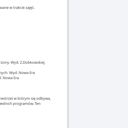
ane w trakcie zajęć.
erzony. Wyd. Z.Dobkowskiej
alnych. Wyd. Nowa Era
d. Nowa Era
mestrze) w którym się odbywa,
wiednich programów. Ten