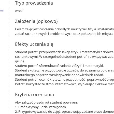
Tryb prowadzenia
nia
w sali
Założenia (opisowo)
Celem zajęć jest ćwiczenie przyszłych nauczycieli fizyki i matema
zadań rachunkowych i problemowych oraz pokazanie ich miejsca
Efekty uczenia się
Student potrafi przeprowadzić lekcję fizyki i matematyki z dobr
rachunkowymi. W szczególności student potrafi rozwiązywać zad
grupą.
Student potrafi sformułować zadania z fizyki i matematyki.
Student skutecznie przygotowuje uczniów do egzaminu po gimn
maturalnego poprzez rozwiązywanie odpowiednich zadań.
Student potrafi ocenić krytycznie przydatność i poprawność pro
Potrafi korzystać ze stron internetowych, wybierając ciekawe mater
Kryteria oceniania
Aby zaliczyć przedmiot student powinien:
1. Brać aktywny udział w zajęciach.
2. Przygotowywać się do zajęć, opracowując zadane prace domow