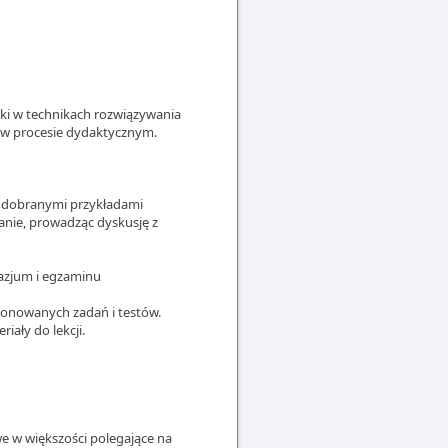
tyki w technikach rozwiązywania
 w procesie dydaktycznym.
ze dobranymi przykładami
anie, prowadząc dyskusję z
azjum i egzaminu
ponowanych zadań i testów.
iały do lekcji.
e w większości polegające na