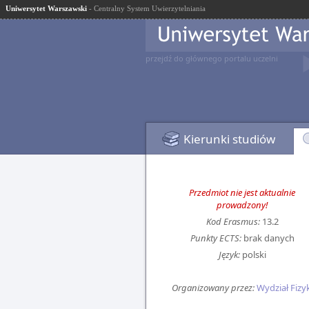
Uniwersytet Warszawski
- Centralny System Uwierzytelniania
przejdź do głównego portalu uczelni
Kierunki studiów
Przedmiot nie jest aktualnie
prowadzony!
Kod Erasmus:
13.2
Punkty ECTS:
brak danych
Język:
polski
Organizowany przez:
Wydział Fizyk