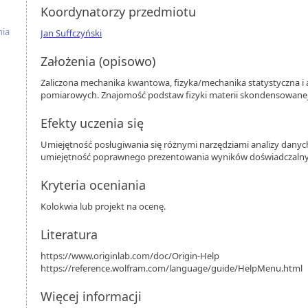
Koordynatorzy przedmiotu
nia
Jan Suffczyński
Założenia (opisowo)
Zaliczona mechanika kwantowa, fizyka/mechanika statystyczna i 
pomiarowych. Znajomość podstaw fizyki materii skondensowanej
Efekty uczenia się
Umiejętność posługiwania się różnymi narzędziami analizy dany
umiejętność poprawnego prezentowania wyników doświadczalny
Kryteria oceniania
Kolokwia lub projekt na ocenę.
Literatura
https://www.originlab.com/doc/Origin-Help
https://reference.wolfram.com/language/guide/HelpMenu.html
Więcej informacji