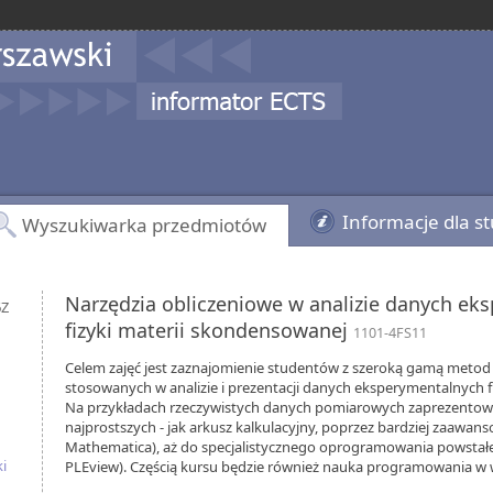
Informacje dla s
Wyszukiwarka przedmiotów
Narzędzia obliczeniowe w analizie danych ek
6Z
fizyki materii skondensowanej
1101-4FS11
Celem zajęć jest zaznajomienie studentów z szeroką gamą metod 
stosowanych w analizie i prezentacji danych eksperymentalnych f
Na przykładach rzeczywistych danych pomiarowych zaprezentowa
najprostszych - jak arkusz kalkulacyjny, poprzez bardziej zaawans
Mathematica), aż do specjalistycznego oprogramowania powstałe
i
PLEview). Częścią kursu będzie również nauka programowania w