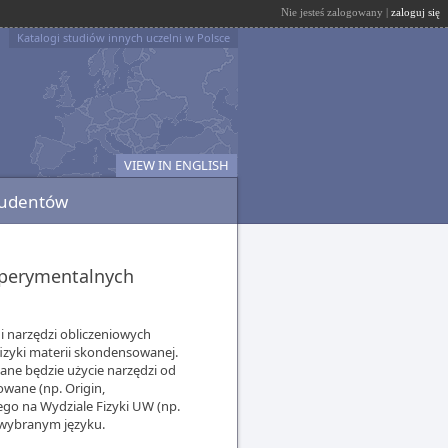
Nie jesteś zalogowany |
zaloguj się
Katalogi studiów innych uczelni w Polsce
VIEW IN ENGLISH
tudentów
sperymentalnych
i narzędzi obliczeniowych
izyki materii skondensowanej.
ne będzie użycie narzędzi od
owane (np. Origin,
go na Wydziale Fizyki UW (np.
 wybranym języku.