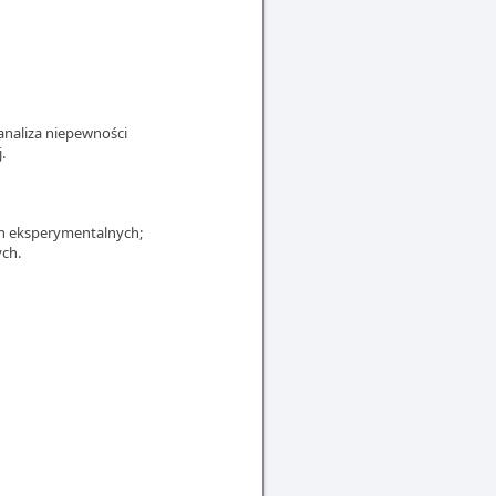
analiza niepewności
.
ch eksperymentalnych;
ch.