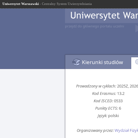
Uniwersytet Warszawski
- Centralny System Uwierzytelniania
przejdź do głównego portalu uczelni
Kierunki studiów
Prowadzony w cyklach:
2025Z, 202
Kod Erasmus:
13.2
Kod ISCED:
0533
Punkty ECTS:
6
Język:
polski
Organizowany przez:
Wydział Fizyk