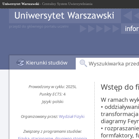
Uniwersytet Warszawski
- Centralny System Uwierzytelniania
przejdź do głównego portalu uczelni
Kierunki studiów
Wyszukiwarka prze
Wstęp do f
Prowadzony w cyklu:
2025L
Punkty ECTS:
4
W ramach wyk
Język:
polski
• oddziaływan
transformacja
Organizowany przez:
Wydział Fizyki
diagramy Feyn
• rozpraszanie
Związany z programami studiów:
formfaktory, 
Fizyka, stacjonarne, drugiego stopnia