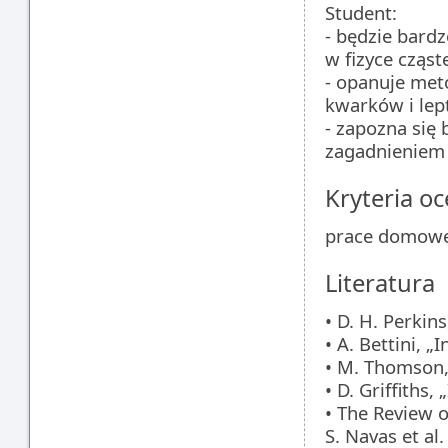
Student:
- będzie bard
w fizyce cząst
- opanuje met
kwarków i lep
- zapozna się
zagadnieniem 
Kryteria oc
prace domowe
Literatura
• D. H. Perkin
• A. Bettini, 
• M. Thomson,
• D. Griffiths,
• The Review o
S. Navas et al