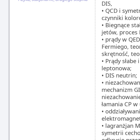
DIS,
• QCD i symet
czynniki kolo
• Biegnące sta
jetów, proces 
• prądy w QED
Fermiego, teo
skrętność, te
• Prądy słabe
leptonowa;
• DIS neutrin;
• niezachowan
mechanizm GI
niezachowanie
łamania CP w 
• oddziaływani
elektromagnet
• lagranżjan 
symetrii cech
odkrycie prze