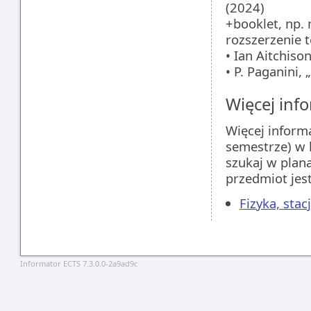
(2024)
+booklet, np. 
rozszerzenie 
• Ian Aitchiso
• P. Paganini,
Więcej info
Więcej inform
semestrze) w 
szukaj w plan
przedmiot jes
Fizyka, sta
Informator ECTS 7.3.0.0-2a9ad9c