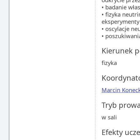
• badanie włas
• fizyka neutr
eksperymenty
• oscylacje n
• poszukiwani
Kierunek 
fizyka
Koordynat
Marcin Koneck
Tryb prow
w sali
Efekty ucze