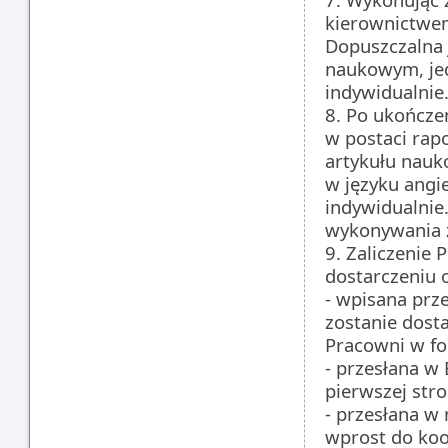
kierownictwe
Dopuszczalna 
naukowym, je
indywidualnie
8. Po ukończe
w postaci rap
artykułu nauk
w języku angi
indywidualnie
wykonywania z
9. Zaliczenie 
dostarczeniu 
- wpisana prz
zostanie dost
Pracowni w f
- przesłana w 
pierwszej str
- przesłana w 
wprost do koo