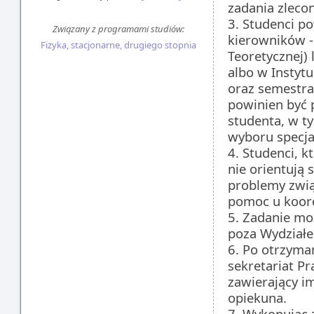
zadania zleco
3. Studenci p
Związany z programami studiów:
kierowników -
Fizyka, stacjonarne, drugiego stopnia
Teoretycznej) 
albo w Instytu
oraz semestr
powinien być
studenta, w t
wyboru specjal
4. Studenci, k
nie orientują 
problemy zwi
pomoc u koor
5. Zadanie mo
poza Wydziałe
6. Po otrzyma
sekretariat Pr
zawierający im
opiekuna.
7. Wykonując 