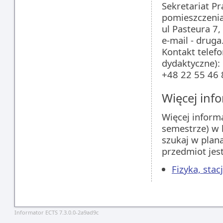
Sekretariat Pr
pomieszczenia
ul Pasteura 7, 
e-mail - drug
Kontakt telefo
dydaktyczne):
+48 22 55 46 8
Więcej info
Więcej inform
semestrze) w 
szukaj w plan
przedmiot jes
Fizyka, sta
Informator ECTS 7.3.0.0-2a9ad9c