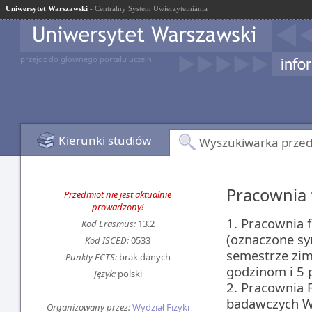
Uniwersytet Warszawski
- Centralny System Uwierzytelniania
przejdź do głównego portalu uczelni
Kierunki studiów
Wyszukiwarka prze
Pracownia 
Przedmiot nie jest aktualnie
prowadzony!
1. Pracownia f
Kod Erasmus:
13.2
(oznaczone s
Kod ISCED:
0533
semestrze zim
Punkty ECTS:
brak danych
godzinom i 5
Język:
polski
2. Pracownia F
badawczych Wy
Organizowany przez:
Wydział Fizyki