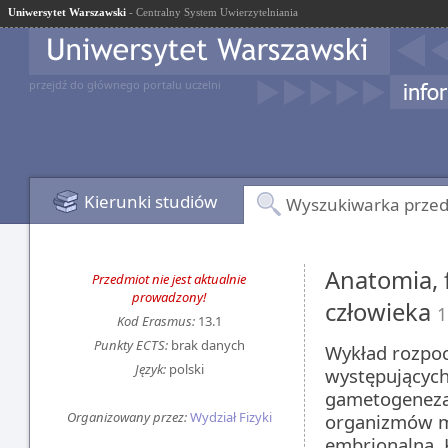
Uniwersytet Warszawski
- Centralny System Uwierzytelniania
przejdź do głównego portalu uczelni
Kierunki studiów
Wyszukiwarka prze
Anatomia, f
Przedmiot nie jest aktualnie
prowadzony!
człowieka
1
Kod Erasmus:
13.1
Punkty ECTS:
brak danych
Wykład rozpo
Język:
polski
występujących
gametogeneza
Organizowany przez:
Wydział Fizyki
organizmów mo
embrionalna. 