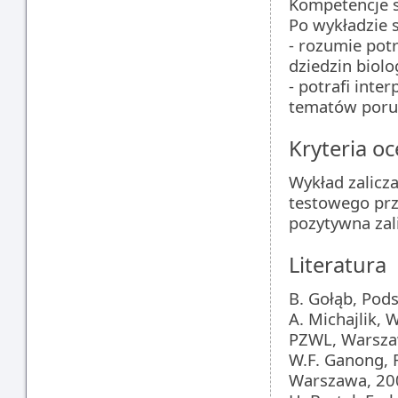
Kompetencje s
Po wykładzie 
- rozumie pot
dziedzin biol
- potrafi int
tematów poru
Kryteria oc
Wykład zalicz
testowego prz
pozytywna zal
Literatura
B. Gołąb, Pod
A. Michajlik, 
PZWL, Warsz
W.F. Ganong, F
Warszawa, 20