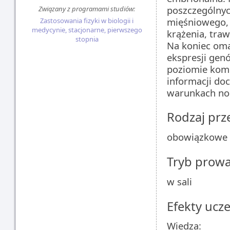
poszczególnyc
Związany z programami studiów:
mięśniowego,
Zastosowania fizyki w biologii i
medycynie, stacjonarne, pierwszego
krążenia, tra
stopnia
Na koniec oma
ekspresji gen
poziomie komó
informacji do
warunkach nor
Rodzaj pr
obowiązkowe
Tryb prow
w sali
Efekty ucze
Wiedza: