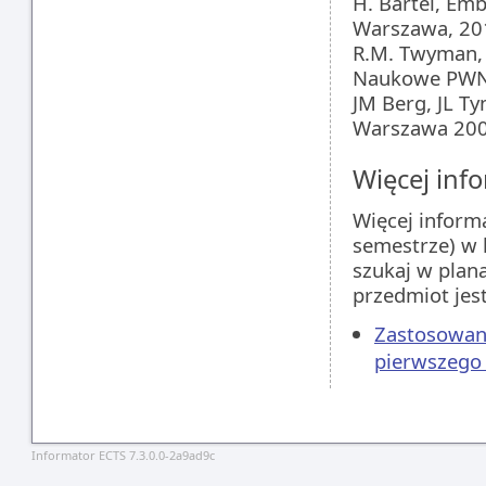
H. Bartel, Em
Warszawa, 20
R.M. Twyman, 
Naukowe PWN
JM Berg, JL Ty
Warszawa 20
Więcej info
Więcej inform
semestrze) w 
szukaj w plan
przedmiot jes
Zastosowania
pierwszego 
Informator ECTS 7.3.0.0-2a9ad9c