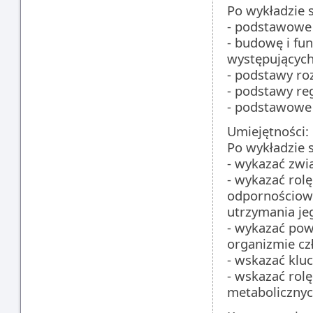
Po wykładzie 
- podstawowe p
- budowę i fu
występujących
- podstawy r
- podstawy reg
- podstawowe
Umiejętności:
Po wykładzie s
- wykazać zwi
- wykazać rol
odpornościowe
utrzymania j
- wykazać pow
organizmie cz
- wskazać klu
- wskazać rol
metaboliczny