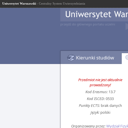
Uniwersytet Warszawski
- Centralny System Uwierzytelniania
przejdź do głównego portalu uczelni
Kierunki studiów
Przedmiot nie jest aktualnie
prowadzony!
Kod Erasmus:
13.7
Kod ISCED:
0533
Punkty ECTS:
brak danych
Język:
polski
Organizowany przez:
Wydział Fizyk