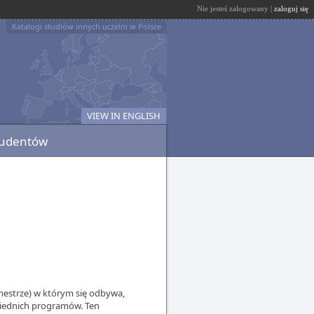
Nie jesteś zalogowany |
zaloguj się
Katalogi studiów innych uczelni w Polsce
VIEW IN ENGLISH
tudentów
mestrze) w którym się odbywa,
wiednich programów. Ten