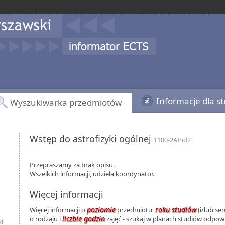
Informacje dla s
Wyszukiwarka przedmiotów
Wstęp do astrofizyki ogólnej
1100-2AInd2
Przepraszamy za brak opisu.
Wszelkich informacji, udziela koordynator.
Więcej informacji
poziomie
roku studiów
Więcej informacji o
przedmiotu,
(i/lub se
liczbie godzin
o rodzaju i
zajęć - szukaj w planach studiów odpo
i