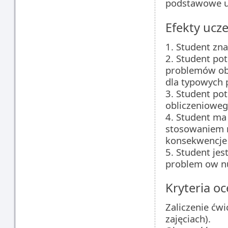
podstawowe um
Efekty ucze
1. Student zn
2. Student po
problemów obl
dla typowych
3. Student po
obliczenioweg
4. Student ma
stosowaniem r
konsekwencje
5. Student je
problem ow n
Kryteria oc
Zaliczenie ćw
zajęciach).