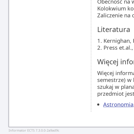
Obecność na 
Kolokwium ko
Zaliczenie na
Literatura
1. Kernighan, 
2. Press et.al
Więcej info
Więcej inform
semestrze) w 
szukaj w plan
przedmiot jes
Astronomia,
Informator ECTS 7.3.0.0-2a9ad9c