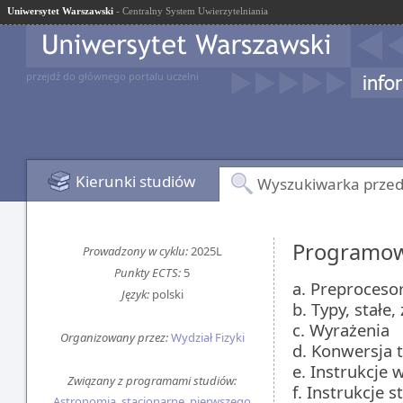
Uniwersytet Warszawski
- Centralny System Uwierzytelniania
przejdź do głównego portalu uczelni
Kierunki studiów
Wyszukiwarka prze
Programow
Prowadzony w cyklu:
2025L
Punkty ECTS:
5
a. Preproceso
Język:
polski
b. Typy, stałe
c. Wyrażenia
Organizowany przez:
Wydział Fizyki
d. Konwersja 
e. Instrukcje 
Związany z programami studiów:
f. Instrukcje s
Astronomia, stacjonarne, pierwszego