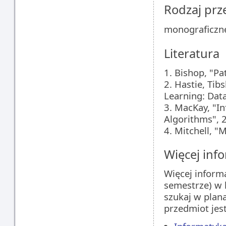
Rodzaj pr
monograficzn
Literatura
1. Bishop, "P
2. Hastie, Tib
Learning: Data
3. MacKay, "I
Algorithms", 
4. Mitchell, "
Więcej info
Więcej inform
semestrze) w 
szukaj w plan
przedmiot jes