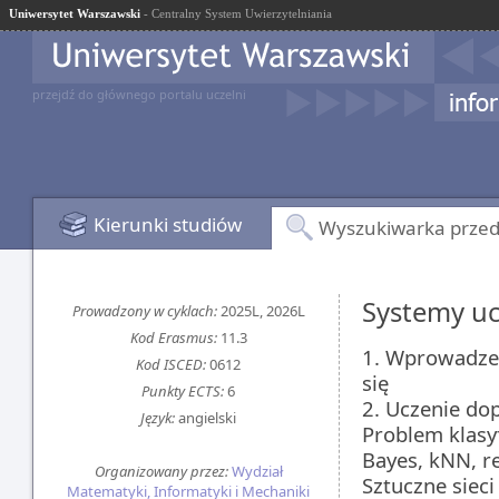
Uniwersytet Warszawski
- Centralny System Uwierzytelniania
przejdź do głównego portalu uczelni
Kierunki studiów
Wyszukiwarka prze
Systemy uc
Prowadzony w cyklach:
2025L, 2026L
Kod Erasmus:
11.3
1. Wprowadzen
Kod ISCED:
0612
się
Punkty ECTS:
6
2. Uczenie do
Język:
angielski
Problem klasyf
Bayes, kNN, re
Organizowany przez:
Wydział
Sztuczne siec
Matematyki, Informatyki i Mechaniki