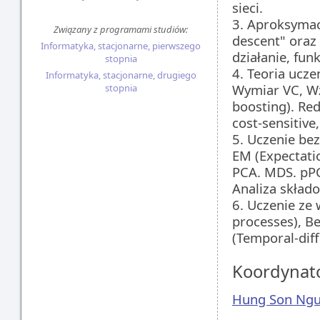
sieci.
3. Aproksymacj
Związany z programami studiów:
descent" oraz 
Informatyka, stacjonarne, pierwszego
działanie, fun
stopnia
4. Teoria ucze
Informatyka, stacjonarne, drugiego
Wymiar VC, Wz
stopnia
boosting). Red
cost-sensitive
5. Uczenie be
EM (Expectati
PCA. MDS. pP
Analiza skład
6. Uczenie ze
processes), B
(Temporal-diff
Koordynat
Hung Son Ng