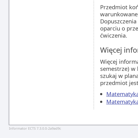
Przedmiot koń
warunkowane 
Dopuszczenia
oparciu o prz
ćwiczenia.
Więcej info
Więcej inform
semestrze) w 
szukaj w plan
przedmiot jes
Matematyka,
Matematyka,
Informator ECTS 7.3.0.0-2a9ad9c