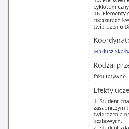
cyklotomiczny
16. Elementy 
rozszerzeń kw
twierdzeniu Di
Koordynat
Mariusz Skałb
Rodzaj pr
fakultatywne
Efekty ucze
1. Student zn
zasadniczym t
twierdzenia na
liczbowych.
2. Student zd