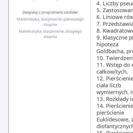
4. Liczby pseu
5. Zastosowani
Związany z programami studiów:
6. Liniowe ró
Matematyka, stacjonarne, pierwszego
7. Przedstawi
stopnia
8. Kwadratowe
Matematyka, stacjonarne, drugiego
9. Klasyczne p
stopnia
hipoteza
Goldbacha, pr
10. Twierdzeni
11. Wstęp do 
całkowitych,
12. Pierścieni
ciała liczb
wymiernych, is
13. Rozkłady 
14. Pierścien
pierścienie
Euklidesowe,
diofantycznyc
15. Pierścieni