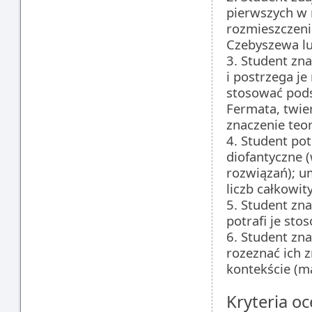
pierwszych w 
rozmieszczeni
Czebyszewa lu
3. Student zna
i postrzega je
stosować pods
Fermata, twie
znaczenie teor
4. Student po
diofantyczne 
rozwiązań); u
liczb całkowit
5. Student zn
potrafi je sto
6. Student zna
rozeznać ich z
kontekście (m
Kryteria oc