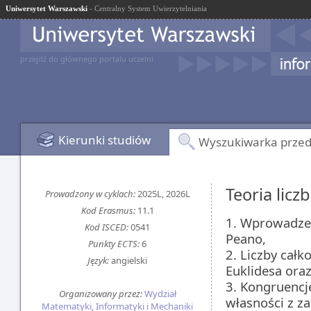
Uniwersytet Warszawski
- Centralny System Uwierzytelniania
przejdź do głównego portalu uczelni
Kierunki studiów
Wyszukiwarka prze
Teoria licz
Prowadzony w cyklach:
2025L, 2026L
Kod Erasmus:
11.1
1. Wprowadzen
Kod ISCED:
0541
Peano,
Punkty ECTS:
6
2. Liczby cał
Język:
angielski
Euklidesa ora
3. Kongruencj
Organizowany przez:
Wydział
własności z za
Matematyki, Informatyki i Mechaniki