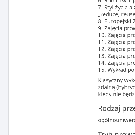
6. Rolnictwo: 
7. Styl życia
„reduce, reuse
8. Europejski 
9. Zajęcia pr
10. Zajęcia p
11. Zajęcia p
12. Zajęcia p
13. Zajęcia p
14. Zajęcia p
15. Wykład po
Klasyczny wyk
zdalną (hybry
kiedy nie będz
Rodzaj pr
ogólnouniwers
Tryb prow