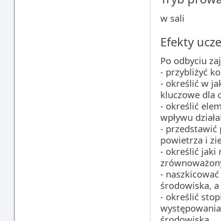
w sali
Efekty ucze
Po odbyciu zaj
- przybliżyć 
- określić w 
kluczowe dla c
- określić el
wpływu działa
- przedstawić
powietrza i zi
- określić jaki
zrównoważon
- naszkicować
środowiska, a
- określić sto
występowania 
środowiska