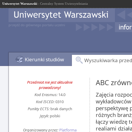
Uniwersytet Warszawski
- Centralny System Uwierzytelniania
przejdź do głównego portalu uczelni
Kierunki studiów
Wyszukiwarka prze
ABC zrówn
Przedmiot nie jest aktualnie
prowadzony!
Zajęcia rozpo
Kod Erasmus:
14.0
wykładowców U
Kod ISCED:
0310
perspektywę p
Punkty ECTS:
brak danych
różnych branż
Język:
polski
łączy wiedzę 
realiami dział
Organizowany przez:
Platforma