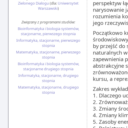
perspektyw łą
Zielonego Dialogu
(dla:
Uniwersytet
Warszawski
)
narysowanie j
rozumienia k
jego rzeczywis
Związany z programami studiów:
Bioinformatyka i biologia systemów,
Początkowo ku
stacjonarne, pierwszego stopnia
środowiskowyc
Informatyka, stacjonarne, pierwszego
by przejść do
stopnia
naturalnych w 
Matematyka, stacjonarne, pierwszego
stopnia
zapewnienia pr
Bioinformatyka i biologia systemów,
abstrakcyjne 
stacjonarne drugiego stopnia
zrównoważoneg
Informatyka, stacjonarne, drugiego
kursu, a repr
stopnia
Matematyka, stacjonarne, drugiego
Zakres wykła
stopnia
1. Dlaczego u
2. Zrównoważo
3. Zmiany śro
4. Zmiany kli
5. Zasoby ene