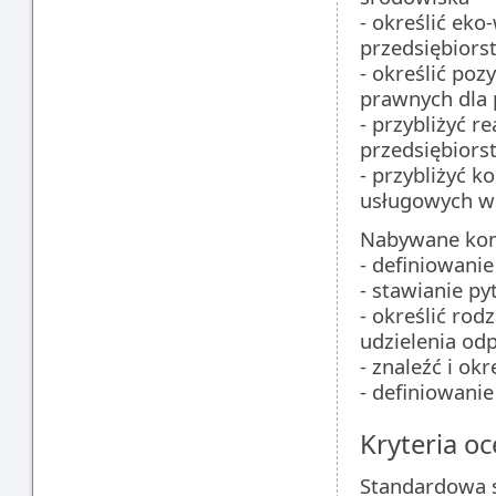
- określić ek
przedsiębiorst
- określić poz
prawnych dla 
- przybliżyć r
przedsiębior
- przybliżyć k
usługowych wob
Nabywane kom
- definiowani
- stawianie p
- określić rod
udzielenia od
- znaleźć i ok
- definiowani
Kryteria oc
Standardowa s