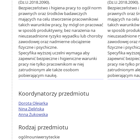
(Dz.U.2018.2090).
(Dz.U.2018.2090).
Bezpieczeństwo i higiena pracy to ogół norm
Bezpieczeństwo i
prawnych oraz środków badawczych
prawnych oraz ś
mających na celu stworzenie pracownikowi
mających na celu
takich warunków pracy, by mógł on pracować
takich warunków 
w sposób produktywny, bez narażenia na
w sposób produkt
nieuzasadnione ryzyko wypadku lub choroby
nieuzasadnione 
zawodowej oraz nadmierne obciążenie
zawodowej oraz 
fizyczne i psychiczne.
fizyczne i psychic
Specyfika wyższej uczelni wymaga aby
Specyfika wyższe
zapewnić bezpieczne i higieniczne warunki
zapewnić bezpiec
pracy nie tylko pracownikom w niej
pracy nie tylko 
zatrudnionym ale także osobom
zatrudnionym al
pobierającym naukę.
pobierającym na
Koordynatorzy przedmiotu
Dorota Olejarka
Nina Zielińska
Anna Żukowska
Rodzaj przedmiotu
ogólnouniwersyteckie