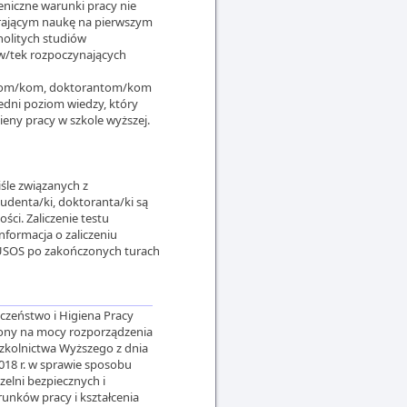
eniczne warunki pracy nie
rającym naukę na pierwszym
nolitych studiów
ów/tek rozpoczynających
entom/kom, doktorantom/kom
dni poziom wiedzy, który
ieny pracy w szkole wyższej.
śle związanych z
udenta/ki, doktoranta/ki są
ci. Zaliczenie testu
nformacja o zaliczeniu
 USOS po zakończonych turach
czeństwo i Higiena Pracy
ony na mocy rozporządzenia
Szkolnictwa Wyższego z dnia
018 r. w sprawie sposobu
elni bezpiecznych i
runków pracy i kształcenia