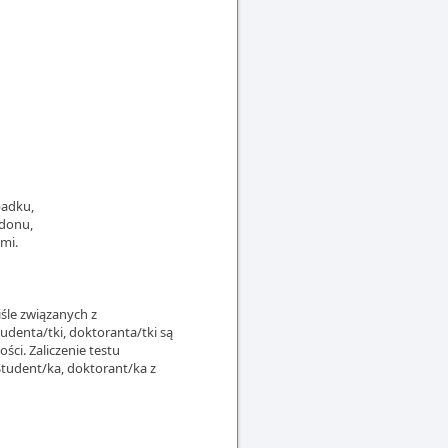
padku,
adonu,
mi.
śle związanych z
udenta/tki, doktoranta/tki są
ci. Zaliczenie testu
Student/ka, doktorant/ka z