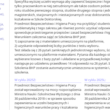
Specyfika wyższej uczelni wymaga aby zapewnić bezpieczne i higi
rne
tylko pracownikom w niej zatrudnionym ale także osobom pobie
a
roku studiów pierwszego stopnia, studiów drugiego stopnia i jed
e),
magisterskich, stacjonarnych i niestacjonarnych oraz doktorant
kształcenie w Szkole Doktorskiej.
Przedmiot Bezpieczeństwo i Higiena Pracy ma przybliżyć stud
ja,
problematykę z tego zakresu jak również pomóc uzyskać odpowie
ego
spowoduje przestrzeganie przepisów i zasad bezpieczeństwa i hig
Warunkiem zaliczenia zajęć ze Szkolenia BHP jest:
e),
1) zapoznanie się z materiałami umieszczonymi na platformie,
2) uzyskanie odpowiedniej liczby punktów z testu wyboru.
Test składa się z 26 pytań zamkniętych jednokrotnego wyboru, ści
umieszczonymi na platformie materiałami. Pytania dla każdego st
wybierane losowo z bazy pytań i układane w przypadkowej kolejnoś
następuje po udzieleniu prawidłowo 14 odpowiedzi na 26 pytań. I
Szkolenia BHP zostanie automatycznie umieszczona w systemie
szkolenia.
W cyklu 2025Z:
W cyklu 2025L:
Przedmiot Bezpieczeństwo i Higiena Pracy
Przedmiot Bezpie
został wprowadzony na mocy rozporządzenia
został wprowadz
Ministra Nauki i Szkolnictwa Wyższego z dnia
Ministra Nauki i 
30 października 2018 r. w sprawie sposobu
30 października 2
zapewnienia w uczelni bezpiecznych i
zapewnienia w ucz
higienicznych warunków pracy i kształcenia
higienicznych wa