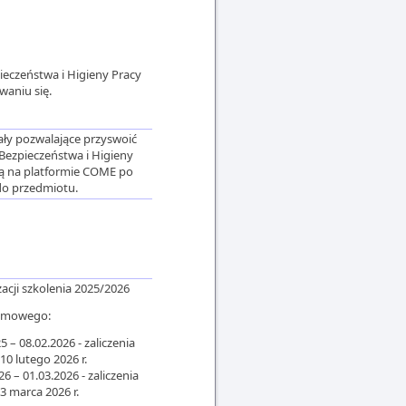
ieczeństwa i Higieny Pracy
aniu się.
ały pozwalające przyswoić
 Bezpieczeństwa i Higieny
ą na platformie COME po
do przedmiotu.
acji szkolenia 2025/2026
zimowego:
5 – 08.02.2026 - zaliczenia
0 lutego 2026 r.
26 – 01.03.2026 - zaliczenia
 marca 2026 r.