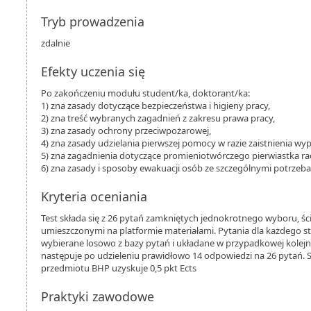
Tryb prowadzenia
zdalnie
Efekty uczenia się
Po zakończeniu modułu student/ka, doktorant/ka:
1) zna zasady dotyczące bezpieczeństwa i higieny pracy,
2) zna treść wybranych zagadnień z zakresu prawa pracy,
3) zna zasady ochrony przeciwpożarowej,
4) zna zasady udzielania pierwszej pomocy w razie zaistnienia wy
5) zna zagadnienia dotyczące promieniotwórczego pierwiastka r
6) zna zasady i sposoby ewakuacji osób ze szczególnymi potrzeba
Kryteria oceniania
Test składa się z 26 pytań zamkniętych jednokrotnego wyboru, ści
umieszczonymi na platformie materiałami. Pytania dla każdego st
wybierane losowo z bazy pytań i układane w przypadkowej kolejnoś
następuje po udzieleniu prawidłowo 14 odpowiedzi na 26 pytań. 
przedmiotu BHP uzyskuje 0,5 pkt Ects
Praktyki zawodowe