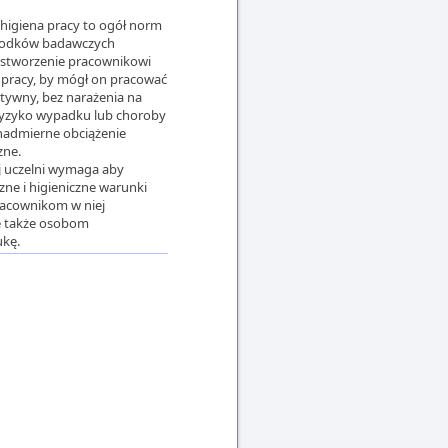
 higiena pracy to ogół norm
rodków badawczych
 stworzenie pracownikowi
pracy, by mógł on pracować
ywny, bez narażenia na
ryzyko wypadku lub choroby
nadmierne obciążenie
zne.
j uczelni wymaga aby
zne i higieniczne warunki
pracownikom w niej
e także osobom
ukę.