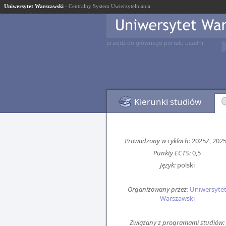
Uniwersytet Warszawski
- Centralny System Uwierzytelniania
przejdź do głównego portalu uczelni
Kierunki studiów
Prowadzony w cyklach:
2025Z, 202
Punkty ECTS:
0,5
Język:
polski
Organizowany przez:
Uniwersyte
Warszawski
Związany z programami studiów: