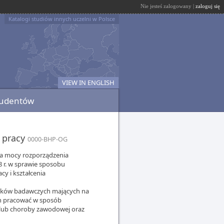
Nie jesteś zalogowany |
zaloguj się
Katalogi studiów innych uczelni w Polsce
VIEW IN ENGLISH
tudentów
y pracy
0000-BHP-OG
na mocy rozporządzenia
8 r. w sprawie sposobu
y i kształcenia
odków badawczych mających na
on pracować w sposób
 lub choroby zawodowej oraz