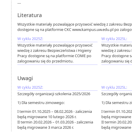
---
Literatura
Wszystkie materiały pozwalające przyswoić wiedzę z zakresu Bezp
dostępne są na platformie CKC www.kampus.uw.edu.pl po zalogow
W cyklu 2025Z:
W cyklu 2025L:
Wszystkie materiały pozwalające przyswoić
Wszystkie materi
wiedzę z zakresu Bezpieczeństwa i Higieny
wiedzę z zakresu
Pracy dostępne są na platformie COME po
Pracy dostępne s
zalogowaniu się do przedmiotu.
zalogowaniu się 
Uwagi
W cyklu 2025Z:
W cyklu 2025L:
Szczegóły organizacji szkolenia 2025/2026
Szczegóły organiz
1) Dla semestru zimowego:
1) Dla semestru 
I termin 01.10.2025 – 08.02.2026 - zaliczenia
I termin 01.10.202
będą migrowane 10 lutego 2026 r.
będą migrowane 1
II termin 20.02.2026 – 01.03.2026 - zaliczenia
II termin 20.02.20
będą migrowane 3 marca 2026 r.
będą migrowane 3