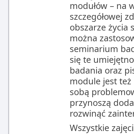
modułów – na wy
szczegółowej z
obszarze życia s
można zastosowa
seminarium bad
się te umiejętn
badania oraz pi
module jest też
sobą problemowo
przynoszą doda
rozwinąć zainte
Wszystkie zajęci