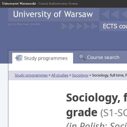
Uniwersytet Warszawski
- Central Authentication System
go to the main portal
Course search
Study programmes
Study programmes
>
All studies
>
Sociology
> Sociology, full time, 
Sociology, f
grade
(S1-S
(in Polish: Soc