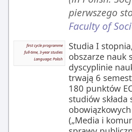
pierwszego st
Faculty of Soc
Studia I stopni
first cycle programme
full-time, 3-year studies
obszarze nauk s
Language: Polish
dyscyplinie nauk
trwają 6 semest
180 punktów E
studiów składa 
obowiązkowych
(„Media i komun
sprawy publiczne