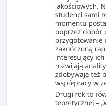
jakościowych. N
studenci sami r
momentu posta
poprzez dobór p
przygotowanie i
zakończoną rapo
interesujący ic
rozwijają analit
zdobywają też 
współpracy w z
Drugi rok to ró
teoretycznej – 