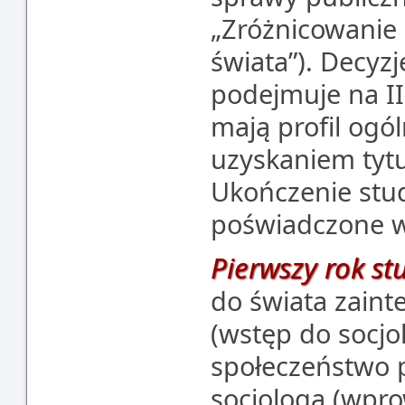
„Zróżnicowanie
świata”). Decyz
podejmuje na II
mają profil ogó
uzyskaniem tytu
Ukończenie stu
poświadczone w
Pierwszy rok st
do świata zainte
(wstęp do socjo
społeczeństwo p
socjologa (wpro